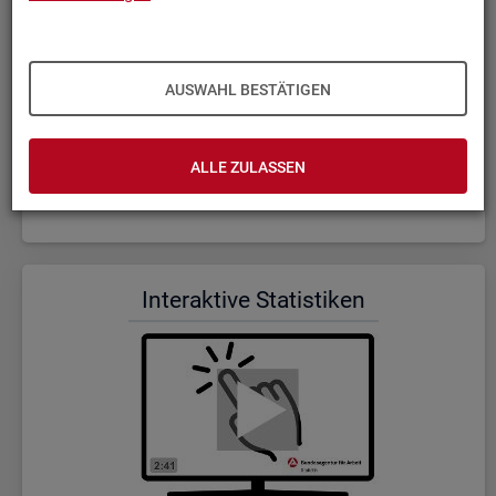
AUSWAHL BESTÄTIGEN
ALLE ZULASSEN
Wer wir sind und was wir ma­chen (Dauer: 5:23)
In­ter­ak­ti­ve Sta­tis­ti­ken