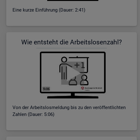
Eine kurze Ein­füh­rung (Dauer: 2:41)
Wie ent­steht die Ar­beits­lo­sen­zahl?
Von der Ar­beits­los­mel­dung bis zu den ver­öf­fent­lich­ten
Zah­len (Dauer: 5:06)