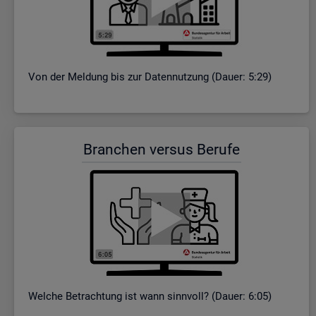
Von der Mel­dung bis zur Da­ten­nut­zung (Dauer: 5:29)
Bran­chen ver­sus Be­ru­fe
Wel­che Be­trach­tung ist wann sinn­voll? (Dauer: 6:05)