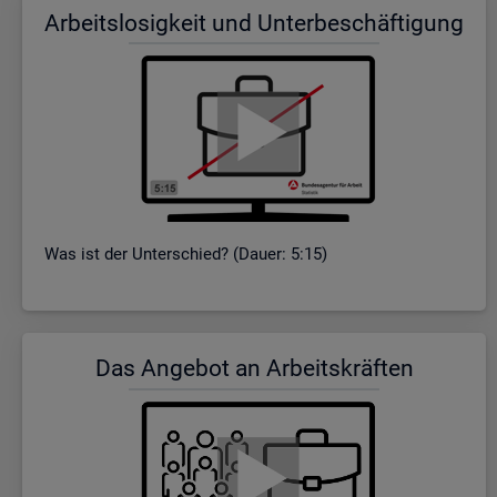
Ar­beits­lo­sig­keit und Un­ter­be­schäf­ti­gung
Was ist der Un­ter­schied? (Dauer: 5:15)
Das An­ge­bot an Ar­beits­kräf­ten