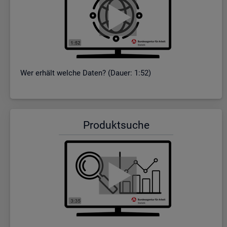
Wer er­hält wel­che Daten? (Dauer: 1:52)
Pro­dukt­su­che