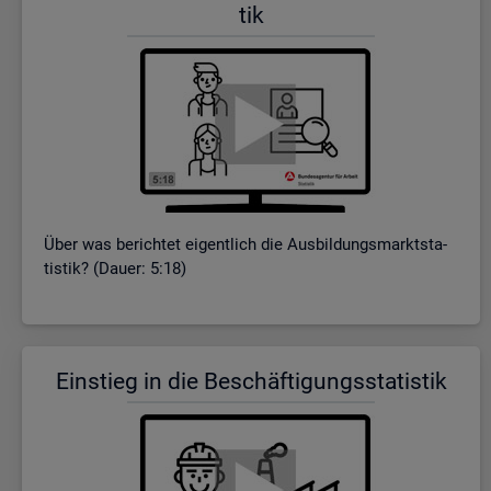
tik
Über was be­rich­tet ei­gent­lich die Aus­bil­dungs­markt­sta­
tis­tik? (Dauer: 5:18)
Ein­stieg in die Be­schäf­ti­gungs­sta­tis­tik