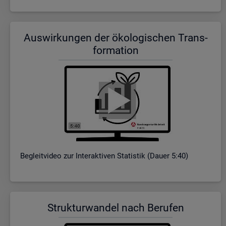
Aus­wir­kun­gen der öko­lo­gi­schen Trans­
for­ma­ti­on
Be­gleit­vi­deo zur In­ter­ak­ti­ven Sta­tis­tik (Dauer 5:40)
Struk­tur­wan­del nach Be­ru­fen