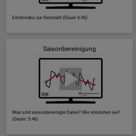
Er­klär­vi­deo zur Kenn­zahl (Dauer 6:46)
Sai­son­be­rei­ni­gung
Was sind sai­son­be­rei­nig­te Daten? Wie ent­ste­hen sie?
(Dauer: 5:46)