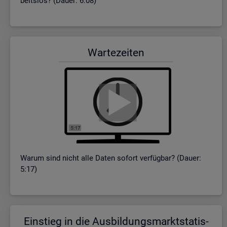
beits­los? (Dauer: 6:08)
War­te­zei­ten
Warum sind nicht alle Daten so­fort ver­füg­bar? (Dauer:
5:17)
Ein­stieg in die Aus­bil­dungs­markt­sta­tis­