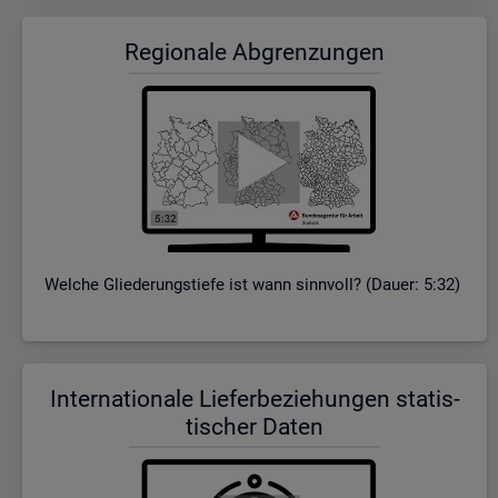
Re­gio­na­le Ab­gren­zun­gen
Wel­che Glie­de­rungs­tie­fe ist wann sinn­voll? (Dauer: 5:32)
In­ter­na­tio­na­le Lie­fer­be­zie­hun­gen sta­tis­
ti­scher Daten