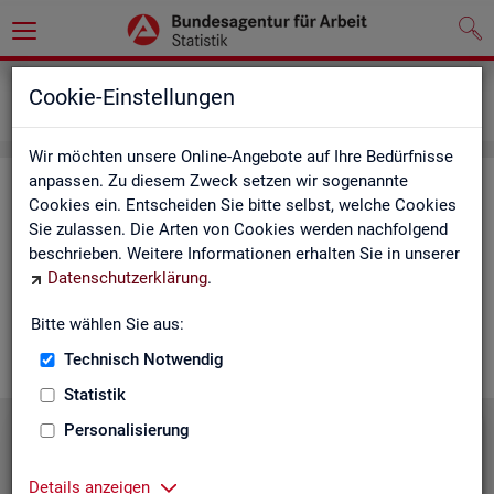
Grundlagen
Lernmaterialien
Cookie-Einstellungen
Mediathek
Wir möchten unsere Online-Angebote auf Ihre Bedürfnisse
anpassen. Zu diesem Zweck setzen wir sogenannte
Me­dia­thek
Cookies ein. Entscheiden Sie bitte selbst, welche Cookies
Sie zulassen. Die Arten von Cookies werden nachfolgend
In der Me­dia­thek fin­den Sie leicht ver­ständ­li­che Kurz­vi­de­os
beschrieben. Weitere Informationen erhalten Sie in unserer
zu zen­tra­len The­men der Sta­tis­tik der BA. Wir er­gän­zen unser
Datenschutzerklärung
.
Vi­deo­an­ge­bot nach und nach. Wün­schen Sie sich ein Video
zu einem be­stimm­ten Thema? Dann kon­tak­tie­ren Sie
uns
Bitte wählen Sie aus:
gern.
Technisch Notwendig
Statistik
Personalisierung
Die Sta­tis­tik der BA stellt sich vor
Details anzeigen