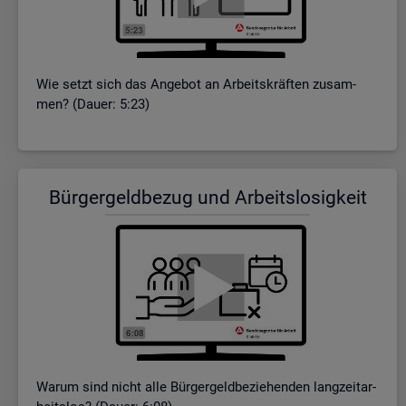
Wie setzt sich das An­ge­bot an Ar­beits­kräf­ten zu­sam­
men? (Dauer: 5:23)
Bür­ger­geld­be­zug und Ar­beits­lo­sig­keit
Warum sind nicht alle Bür­ger­geld­be­zie­hen­den lang­zeit­ar­