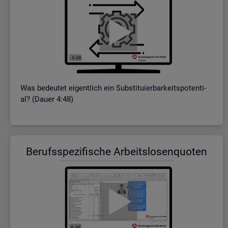
Was be­deu­tet ei­gent­lich ein Sub­sti­tu­ier­bar­keits­po­ten­ti­
al? (Dauer 4:48)
Be­rufs­spe­zi­fi­sche Ar­beits­lo­sen­quo­ten