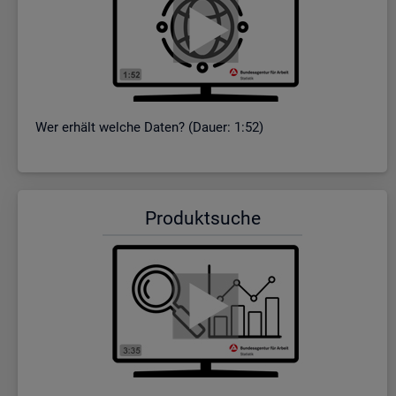
Wer er­hält wel­che Daten? (Dauer: 1:52)
Pro­dukt­su­che