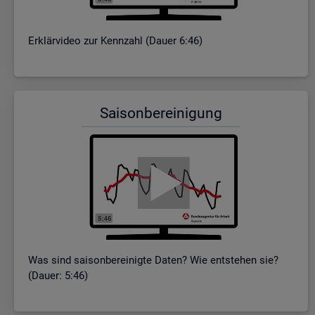
Er­klär­vi­deo zur Kenn­zahl (Dauer 6:46)
Sai­son­be­rei­ni­gung
Was sind sai­son­be­rei­nig­te Daten? Wie ent­ste­hen sie?
(Dauer: 5:46)