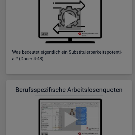
Was be­deu­tet ei­gent­lich ein Sub­sti­tu­ier­bar­keits­po­ten­ti­
al? (Dauer 4:48)
Be­rufs­spe­zi­fi­sche Ar­beits­lo­sen­quo­ten