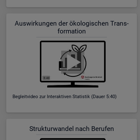
Aus­wir­kun­gen der öko­lo­gi­schen Trans­
for­ma­ti­on
Be­gleit­vi­deo zur In­ter­ak­ti­ven Sta­tis­tik (Dauer 5:40)
Struk­tur­wan­del nach Be­ru­fen