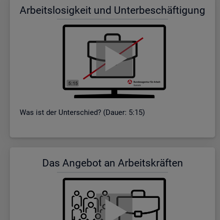
Ar­beits­lo­sig­keit und Un­ter­be­schäf­ti­gung
Was ist der Un­ter­schied? (Dauer: 5:15)
Das An­ge­bot an Ar­beits­kräf­ten