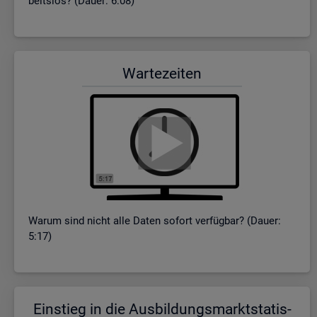
beits­los? (Dauer: 6:08)
War­te­zei­ten
Warum sind nicht alle Daten so­fort ver­füg­bar? (Dauer:
5:17)
Ein­stieg in die Aus­bil­dungs­markt­sta­tis­