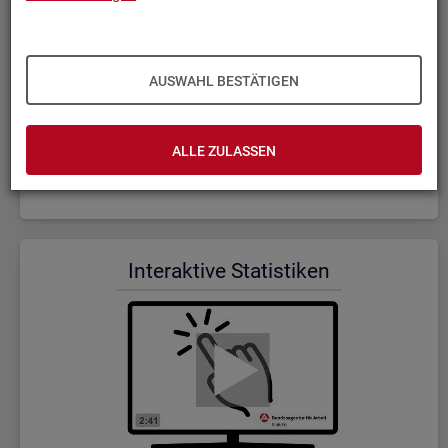
AUSWAHL BESTÄTIGEN
ALLE ZULASSEN
Wer wir sind und was wir ma­chen (Dauer: 5:23)
In­ter­ak­ti­ve Sta­tis­ti­ken