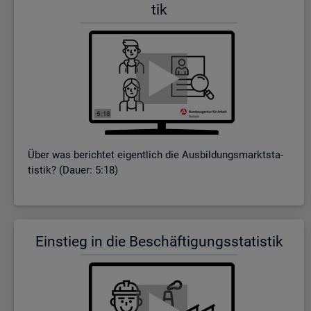
tik
Über was be­rich­tet ei­gent­lich die Aus­bil­dungs­markt­sta­
tis­tik? (Dauer: 5:18)
Ein­stieg in die Be­schäf­ti­gungs­sta­tis­tik