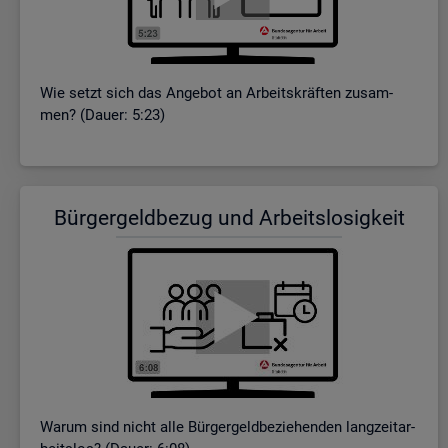
Wie setzt sich das An­ge­bot an Ar­beits­kräf­ten zu­sam­
men? (Dauer: 5:23)
Bür­ger­geld­be­zug und Ar­beits­lo­sig­keit
Warum sind nicht alle Bür­ger­geld­be­zie­hen­den lang­zeit­ar­