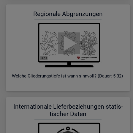
Re­gio­na­le Ab­gren­zun­gen
Wel­che Glie­de­rungs­tie­fe ist wann sinn­voll? (Dauer: 5:32)
In­ter­na­tio­na­le Lie­fer­be­zie­hun­gen sta­tis­
ti­scher Daten