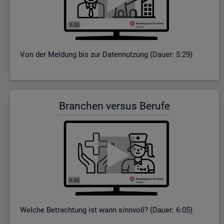
Von der Mel­dung bis zur Da­ten­nut­zung (Dauer: 5:29)
Bran­chen ver­sus Be­ru­fe
Wel­che Be­trach­tung ist wann sinn­voll? (Dauer: 6:05)