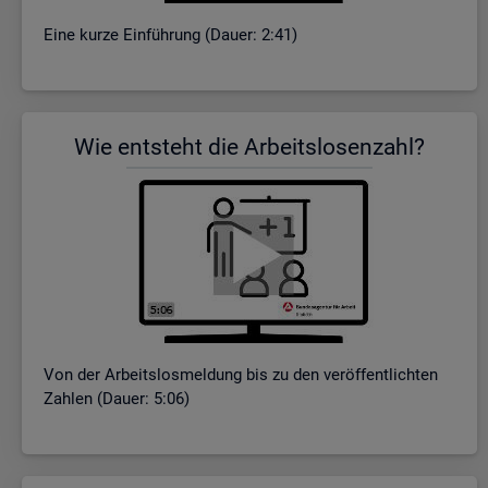
Eine kurze Ein­füh­rung (Dauer: 2:41)
Wie ent­steht die Ar­beits­lo­sen­zahl?
Von der Ar­beits­los­mel­dung bis zu den ver­öf­fent­lich­ten
Zah­len (Dauer: 5:06)