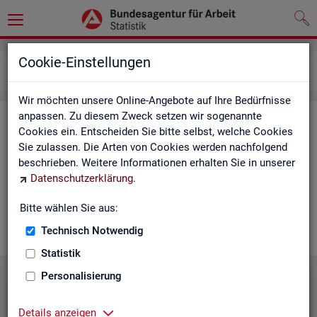
Grundlagen
Lernmaterialien
Cookie-Einstellungen
Mediathek
Wir möchten unsere Online-Angebote auf Ihre Bedürfnisse
anpassen. Zu diesem Zweck setzen wir sogenannte
Me­dia­thek
Cookies ein. Entscheiden Sie bitte selbst, welche Cookies
Sie zulassen. Die Arten von Cookies werden nachfolgend
In der Me­dia­thek fin­den Sie leicht ver­ständ­li­che Kurz­vi­de­os
beschrieben. Weitere Informationen erhalten Sie in unserer
zu zen­tra­len The­men der Sta­tis­tik der BA. Wir er­gän­zen unser
Datenschutzerklärung
.
Vi­deo­an­ge­bot nach und nach. Wün­schen Sie sich ein Video
zu einem be­stimm­ten Thema? Dann kon­tak­tie­ren Sie
uns
Bitte wählen Sie aus:
gern.
Technisch Notwendig
Statistik
Personalisierung
Die Sta­tis­tik der BA stellt sich vor
Details anzeigen