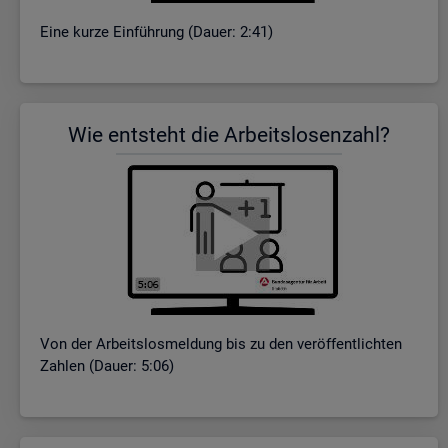
Eine kurze Ein­füh­rung (Dauer: 2:41)
Wie ent­steht die Ar­beits­lo­sen­zahl?
Von der Ar­beits­los­mel­dung bis zu den ver­öf­fent­lich­ten
Zah­len (Dauer: 5:06)