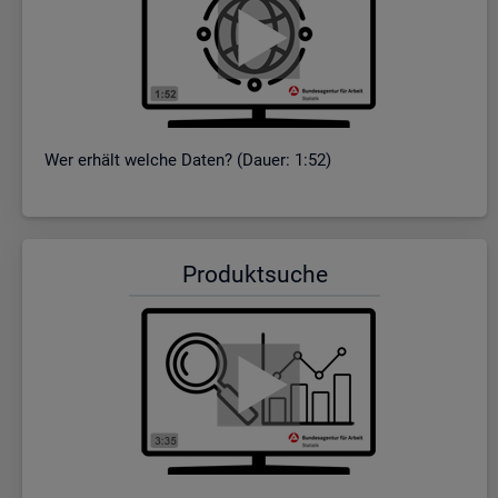
Wer er­hält wel­che Daten? (Dauer: 1:52)
Pro­dukt­su­che