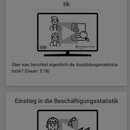
tik
Über was be­rich­tet ei­gent­lich die Aus­bil­dungs­markt­sta­
tis­tik? (Dauer: 5:18)
Ein­stieg in die Be­schäf­ti­gungs­sta­tis­tik