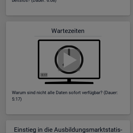
beits­los? (Dauer: 6:08)
War­te­zei­ten
Warum sind nicht alle Daten so­fort ver­füg­bar? (Dauer:
5:17)
Ein­stieg in die Aus­bil­dungs­markt­sta­tis­