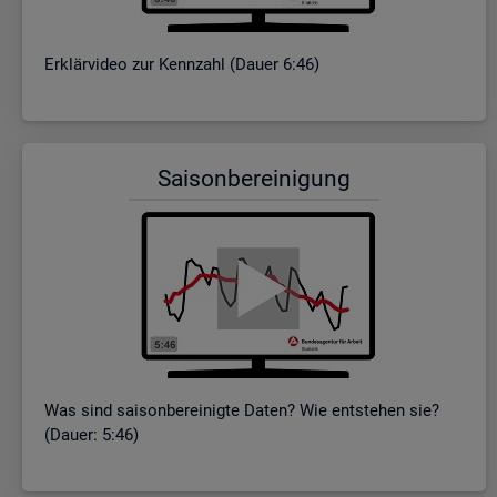
Er­klär­vi­deo zur Kenn­zahl (Dauer 6:46)
Sai­son­be­rei­ni­gung
Was sind sai­son­be­rei­nig­te Daten? Wie ent­ste­hen sie?
(Dauer: 5:46)