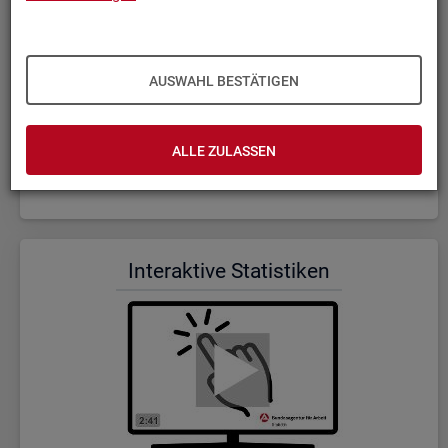
AUSWAHL BESTÄTIGEN
ALLE ZULASSEN
Wer wir sind und was wir ma­chen (Dauer: 5:23)
In­ter­ak­ti­ve Sta­tis­ti­ken