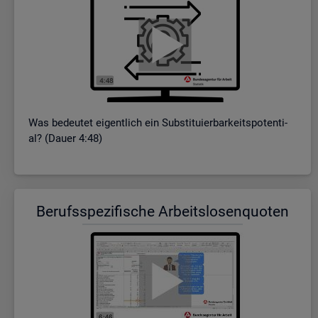
Was be­deu­tet ei­gent­lich ein Sub­sti­tu­ier­bar­keits­po­ten­ti­
al? (Dauer 4:48)
Be­rufs­spe­zi­fi­sche Ar­beits­lo­sen­quo­ten