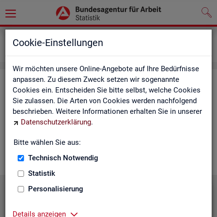
Grundlagen
Lernmaterialien
Cookie-Einstellungen
Mediathek
Wir möchten unsere Online-Angebote auf Ihre Bedürfnisse
anpassen. Zu diesem Zweck setzen wir sogenannte
Me­dia­thek
Cookies ein. Entscheiden Sie bitte selbst, welche Cookies
Sie zulassen. Die Arten von Cookies werden nachfolgend
In der Me­dia­thek fin­den Sie leicht ver­ständ­li­che Kurz­vi­de­os
beschrieben. Weitere Informationen erhalten Sie in unserer
zu zen­tra­len The­men der Sta­tis­tik der BA. Wir er­gän­zen unser
Datenschutzerklärung
.
Vi­deo­an­ge­bot nach und nach. Wün­schen Sie sich ein Video
zu einem be­stimm­ten Thema? Dann kon­tak­tie­ren Sie
uns
Bitte wählen Sie aus:
gern.
Technisch Notwendig
Statistik
Personalisierung
Die Sta­tis­tik der BA stellt sich vor
Details anzeigen