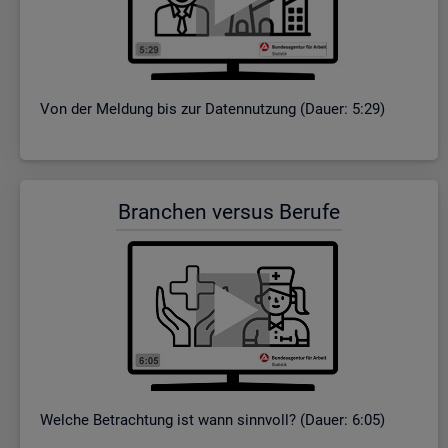
Von der Mel­dung bis zur Da­ten­nut­zung (Dauer: 5:29)
Bran­chen ver­sus Be­ru­fe
Wel­che Be­trach­tung ist wann sinn­voll? (Dauer: 6:05)