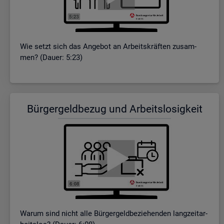
Wie setzt sich das An­ge­bot an Ar­beits­kräf­ten zu­sam­
men? (Dauer: 5:23)
Bür­ger­geld­be­zug und Ar­beits­lo­sig­keit
Warum sind nicht alle Bür­ger­geld­be­zie­hen­den lang­zeit­ar­