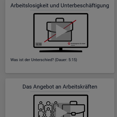
Ar­beits­lo­sig­keit und Un­ter­be­schäf­ti­gung
Was ist der Un­ter­schied? (Dauer: 5:15)
Das An­ge­bot an Ar­beits­kräf­ten