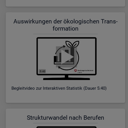
Aus­wir­kun­gen der öko­lo­gi­schen Trans­
for­ma­ti­on
Be­gleit­vi­deo zur In­ter­ak­ti­ven Sta­tis­tik (Dauer 5:40)
Struk­tur­wan­del nach Be­ru­fen