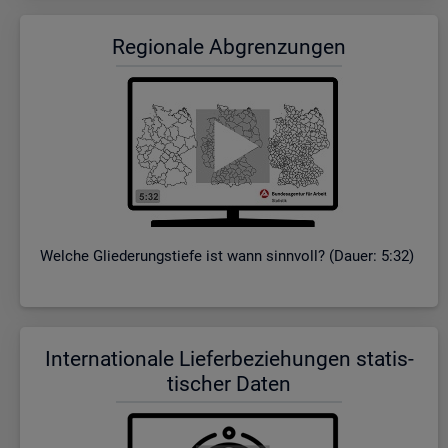
Re­gio­na­le Ab­gren­zun­gen
Wel­che Glie­de­rungs­tie­fe ist wann sinn­voll? (Dauer: 5:32)
In­ter­na­tio­na­le Lie­fer­be­zie­hun­gen sta­tis­
ti­scher Daten