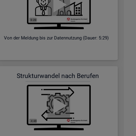
Von der Mel­dung bis zur Da­ten­nut­zung (Dauer: 5:29)
Struk­tur­wan­del nach Be­ru­fen