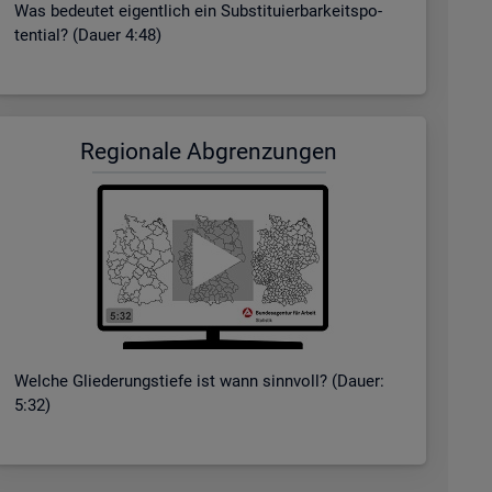
Was be­deu­tet ei­gent­lich ein Sub­sti­tu­ier­bar­keits­po­
ten­ti­al? (Dauer 4:48)
Re­gio­na­le Ab­gren­zun­gen
Wel­che Glie­de­rungs­tie­fe ist wann sinn­voll? (Dauer:
5:32)