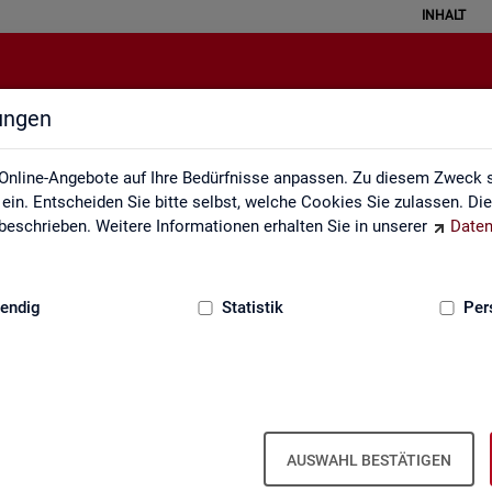
INHALT
lungen
Mediathek
Online-Angebote auf Ihre Bedürfnisse anpassen. Zu diesem Zweck s
in. Entscheiden Sie bitte selbst, welche Cookies Sie zulassen. Di
eschrieben. Weitere Informationen erhalten Sie in unserer
Daten
:
GRUNDLAGEN
endig
Statistik
Per
Me­dia­thek
AUSWAHL BESTÄTIGEN
vi­de­os zu zen­tra­len The­men der Sta­tis­tik der BA. Wir er­gän­zen uns