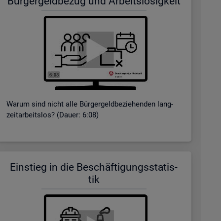
Bür­ger­geld­be­zug und Ar­beits­lo­sig­keit
Warum sind nicht alle Bür­ger­geld­be­zie­hen­den lang­
zeit­ar­beits­los? (Dauer: 6:08)
Ein­stieg in die Be­schäf­ti­gungs­sta­tis­
tik