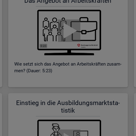
Das An­ge­bot an Ar­beits­kräf­ten
Wie setzt sich das An­ge­bot an Ar­beits­kräf­ten zu­sam­
men? (Dauer: 5:23)
Ein­stieg in die Aus­bil­dungs­markt­sta­
tis­tik