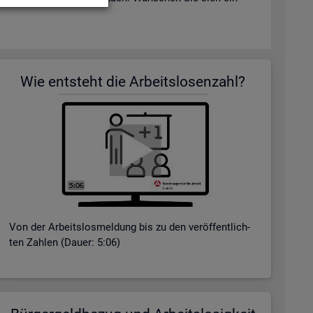
Wie ent­steht die Ar­beits­lo­sen­zahl?
Von der Ar­beits­los­mel­dung bis zu den ver­öf­fent­lich­
ten Zah­len (Dauer: 5:06)