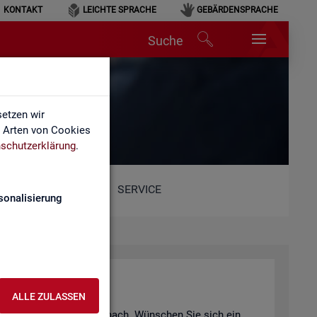
KONTAKT
LEICHTE SPRACHE
GEBÄRDENSPRACHE
Suche
etzen wir
e Arten von Cookies
schutzerklärung
.
SERVICE
sonalisierung
ALLE ZULASSEN
er Vi­deo­an­ge­bot nach und nach. Wün­schen Sie sich ein