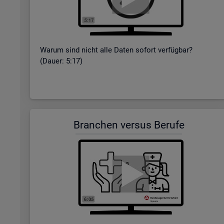
Warum sind nicht alle Daten so­fort ver­füg­bar?
(Dauer: 5:17)
Bran­chen ver­sus Be­ru­fe