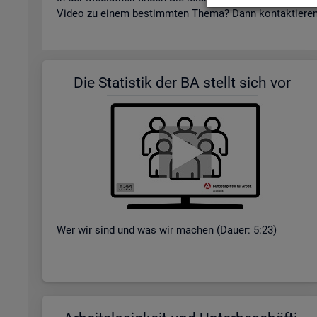
Video zu einem be­stimm­ten Thema? Dann kon­tak­tie­re
Die Sta­tis­tik der BA stellt sich vor
Wer wir sind und was wir ma­chen (Dauer: 5:23)