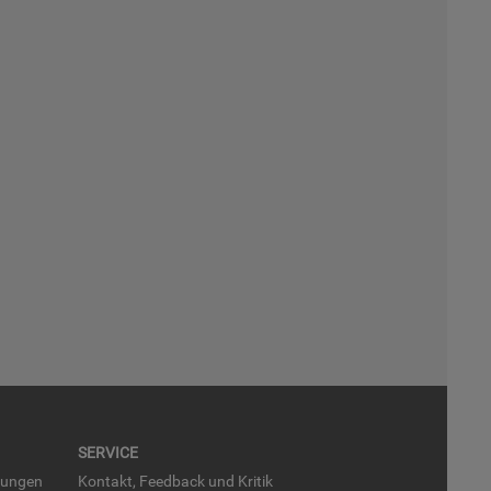
SER­VICE
run­gen
Kon­takt, Feed­back und Kri­tik