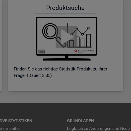
Pro­dukt­su­che
Fin­den Sie das rich­ti­ge Sta­tis­tik-Pro­dukt zu Ihrer
Frage. (Dauer: 3:35)
TI­VE STA­TIS­TI­KEN
GRUND­LA­GEN
rkt­mo­ni­tor
Log­buch zu Än­de­run­gen und Neue­