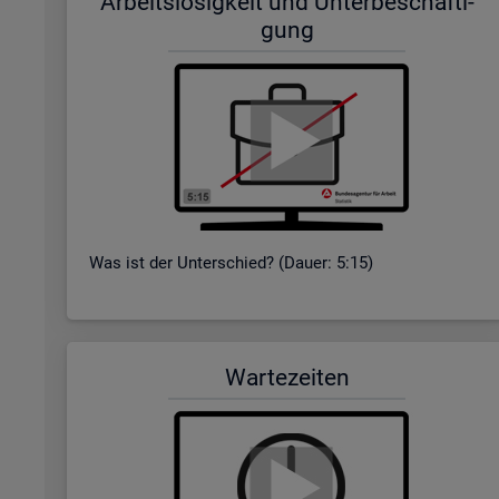
Ar­beits­lo­sig­keit und Un­ter­be­schäf­ti­
gung
Was ist der Un­ter­schied? (Dauer: 5:15)
War­te­zei­ten