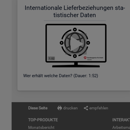
In­ter­na­tio­na­le Lie­fer­be­zie­hun­gen sta­
tis­ti­scher Daten
Wer er­hält wel­che Daten? (Dauer: 1:52)
Diese Seite
drucken
empfehlen
TOP-PRO­DUK­TE
IN­TER­AK­
Mo­nats­be­richt
Ar­beits­ma