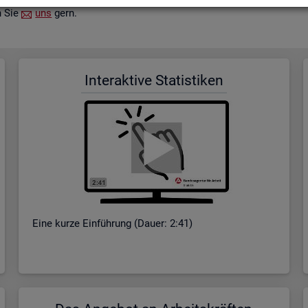
n Sie
uns
gern.
In­ter­ak­ti­ve Sta­tis­ti­ken
Eine kurze Ein­füh­rung (Dauer: 2:41)