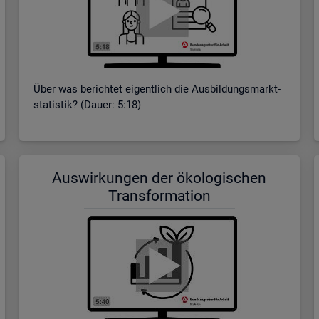
Über was be­rich­tet ei­gent­lich die Aus­bil­dungs­markt­
sta­tis­tik? (Dauer: 5:18)
Aus­wir­kun­gen der öko­lo­gi­schen
Trans­for­ma­ti­on