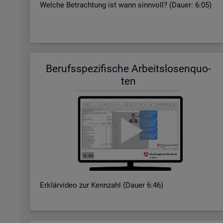
Wel­che Be­trach­tung ist wann sinn­voll? (Dauer: 6:05)
Be­rufs­spe­zi­fi­sche Ar­beits­lo­sen­quo­
ten
Er­klär­vi­deo zur Kenn­zahl (Dauer 6:46)