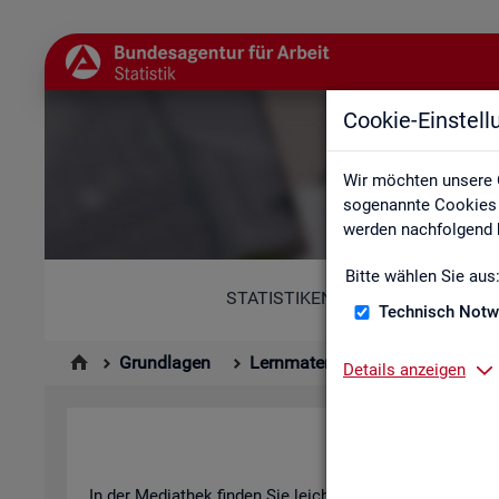
Cookie-Einstel
Wir möchten unsere 
sogenannte Cookies e
werden nachfolgend b
Bitte wählen Sie aus
STATISTIKEN
Technisch Notw
Grundlagen
Lernmaterialien
Mediathek
Details anzeigen
In der Me­dia­thek fin­den Sie leicht ver­ständ­li­che Kurz­