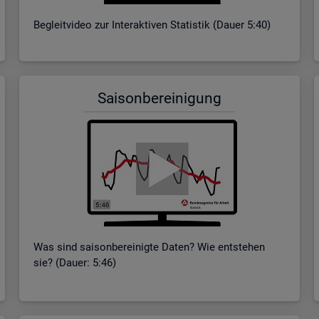
Be­gleit­vi­deo zur In­ter­ak­ti­ven Sta­tis­tik (Dauer 5:40)
Sai­son­be­rei­ni­gung
Was sind sai­son­be­rei­nig­te Daten? Wie ent­ste­hen
sie? (Dauer: 5:46)