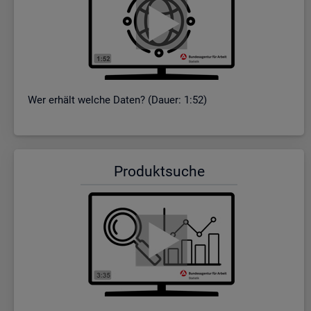
Wer er­hält wel­che Daten? (Dauer: 1:52)
Pro­dukt­su­che