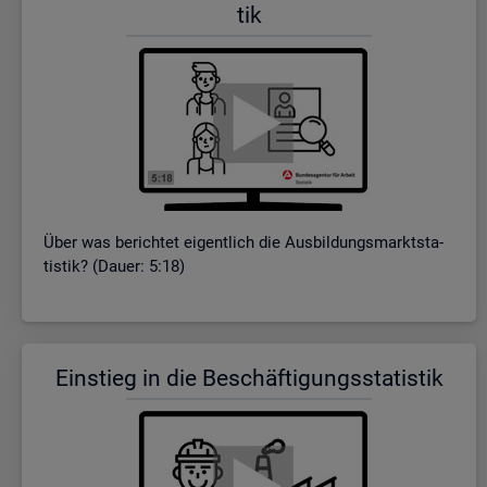
tik
Über was be­rich­tet ei­gent­lich die Aus­bil­dungs­markt­sta­
tis­tik? (Dauer: 5:18)
Ein­stieg in die Be­schäf­ti­gungs­sta­tis­tik