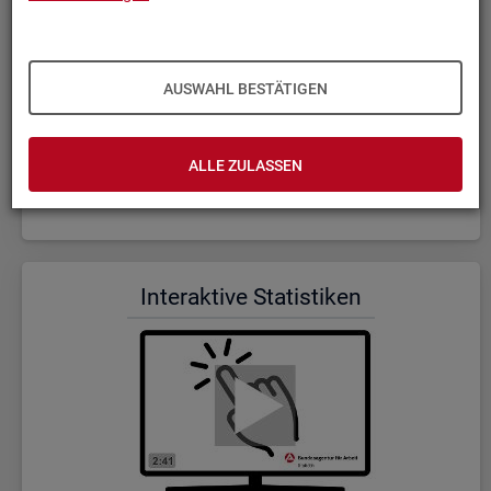
AUSWAHL BESTÄTIGEN
ALLE ZULASSEN
Wer wir sind und was wir ma­chen (Dauer: 5:23)
In­ter­ak­ti­ve Sta­tis­ti­ken