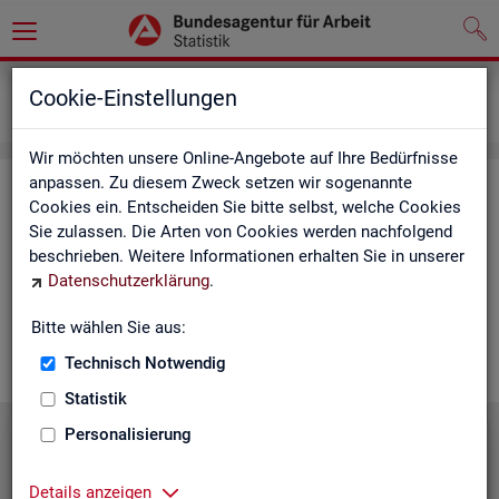
Grundlagen
Lernmaterialien
Cookie-Einstellungen
Mediathek
Wir möchten unsere Online-Angebote auf Ihre Bedürfnisse
anpassen. Zu diesem Zweck setzen wir sogenannte
Me­dia­thek
Cookies ein. Entscheiden Sie bitte selbst, welche Cookies
Sie zulassen. Die Arten von Cookies werden nachfolgend
In der Me­dia­thek fin­den Sie leicht ver­ständ­li­che Kurz­vi­de­os
beschrieben. Weitere Informationen erhalten Sie in unserer
zu zen­tra­len The­men der Sta­tis­tik der BA. Wir er­gän­zen unser
Datenschutzerklärung
.
Vi­deo­an­ge­bot nach und nach. Wün­schen Sie sich ein Video
zu einem be­stimm­ten Thema? Dann kon­tak­tie­ren Sie
uns
Bitte wählen Sie aus:
gern.
Technisch Notwendig
Statistik
Personalisierung
Die Sta­tis­tik der BA stellt sich vor
Details anzeigen