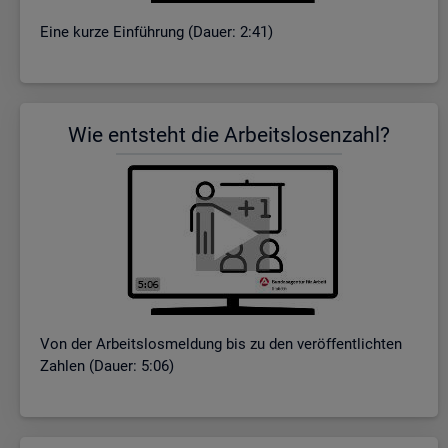
Eine kurze Ein­füh­rung (Dauer: 2:41)
Wie ent­steht die Ar­beits­lo­sen­zahl?
Von der Ar­beits­los­mel­dung bis zu den ver­öf­fent­lich­ten
Zah­len (Dauer: 5:06)