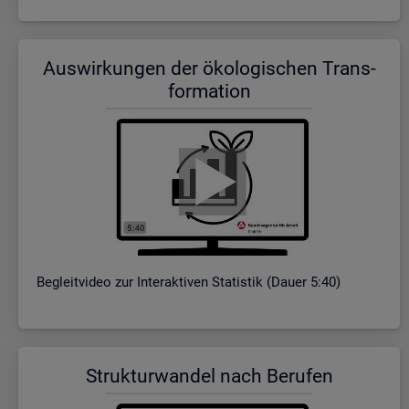
Aus­wir­kun­gen der öko­lo­gi­schen Trans­
for­ma­ti­on
Be­gleit­vi­deo zur In­ter­ak­ti­ven Sta­tis­tik (Dauer 5:40)
Struk­tur­wan­del nach Be­ru­fen