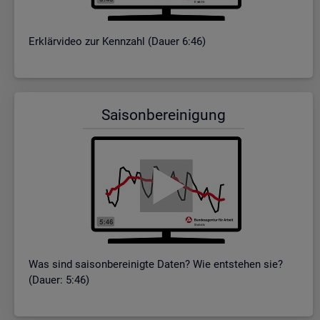
Er­klär­vi­deo zur Kenn­zahl (Dauer 6:46)
Sai­son­be­rei­ni­gung
Was sind sai­son­be­rei­nig­te Daten? Wie ent­ste­hen sie?
(Dauer: 5:46)