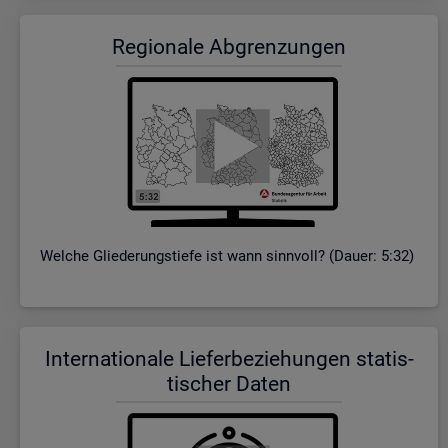
Re­gio­na­le Ab­gren­zun­gen
Wel­che Glie­de­rungs­tie­fe ist wann sinn­voll? (Dauer: 5:32)
In­ter­na­tio­na­le Lie­fer­be­zie­hun­gen sta­tis­
ti­scher Daten