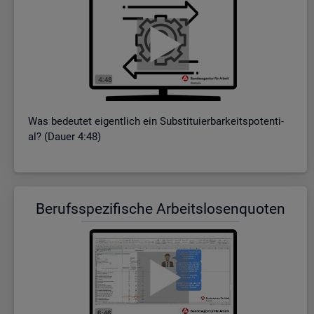
Was be­deu­tet ei­gent­lich ein Sub­sti­tu­ier­bar­keits­po­ten­ti­
al? (Dauer 4:48)
Be­rufs­spe­zi­fi­sche Ar­beits­lo­sen­quo­ten