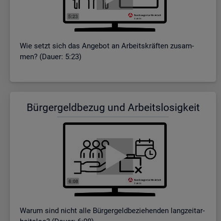
Wie setzt sich das An­ge­bot an Ar­beits­kräf­ten zu­sam­
men? (Dauer: 5:23)
Bür­ger­geld­be­zug und Ar­beits­lo­sig­keit
Warum sind nicht alle Bür­ger­geld­be­zie­hen­den lang­zeit­ar­