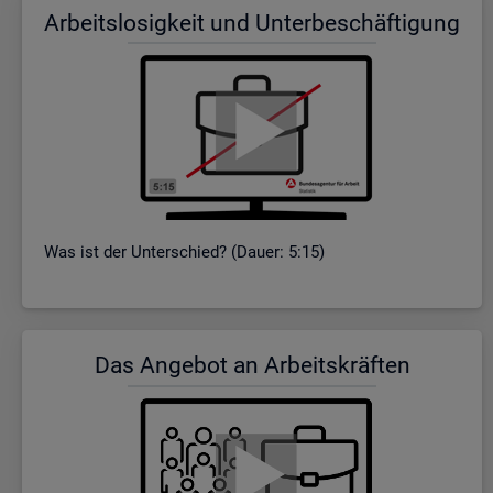
Ar­beits­lo­sig­keit und Un­ter­be­schäf­ti­gung
Was ist der Un­ter­schied? (Dauer: 5:15)
Das An­ge­bot an Ar­beits­kräf­ten