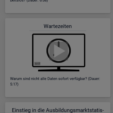
beits­los? (Dauer: 6:08)
War­te­zei­ten
Warum sind nicht alle Daten so­fort ver­füg­bar? (Dauer:
5:17)
Ein­stieg in die Aus­bil­dungs­markt­sta­tis­