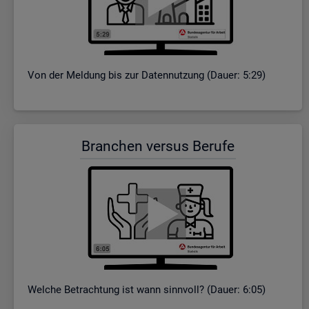
Von der Mel­dung bis zur Da­ten­nut­zung (Dauer: 5:29)
Bran­chen ver­sus Be­ru­fe
Wel­che Be­trach­tung ist wann sinn­voll? (Dauer: 6:05)