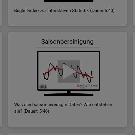
Be­gleit­vi­deo zur In­ter­ak­ti­ven Sta­tis­tik (Dauer 5:40)
Sai­son­be­rei­ni­gung
Was sind sai­son­be­rei­nig­te Daten? Wie ent­ste­hen
sie? (Dauer: 5:46)