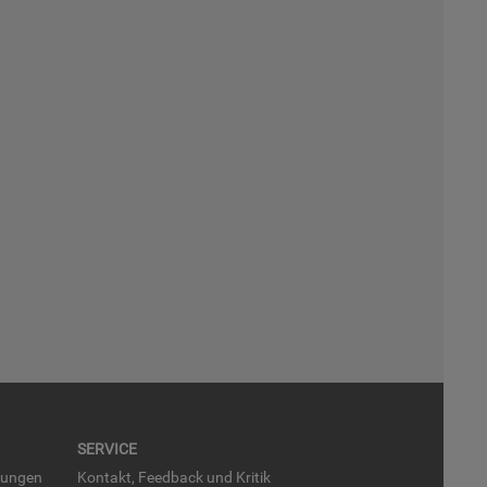
SER­VICE
run­gen
Kon­takt, Feed­back und Kri­tik