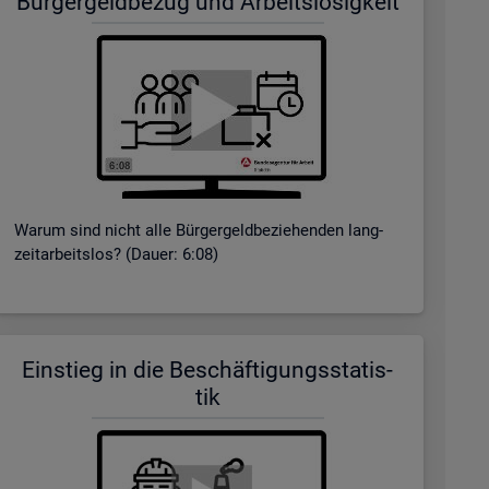
Bür­ger­geld­be­zug und Ar­beits­lo­sig­keit
Warum sind nicht alle Bür­ger­geld­be­zie­hen­den lang­
zeit­ar­beits­los? (Dauer: 6:08)
Ein­stieg in die Be­schäf­ti­gungs­sta­tis­
tik