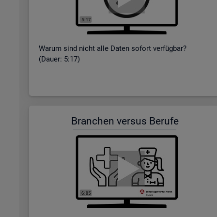
Warum sind nicht alle Daten so­fort ver­füg­bar?
(Dauer: 5:17)
Bran­chen ver­sus Be­ru­fe