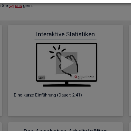
n Sie
uns
gern.
In­ter­ak­ti­ve Sta­tis­ti­ken
Eine kurze Ein­füh­rung (Dauer: 2:41)