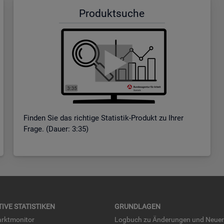
Pro­dukt­su­che
Fin­den Sie das rich­ti­ge Sta­tis­tik-Pro­dukt zu Ihrer
Frage. (Dauer: 3:35)
TI­VE STA­TIS­TI­KEN
GRUND­LA­GEN
rkt­mo­ni­tor
Log­buch zu Än­de­run­gen und Neue­