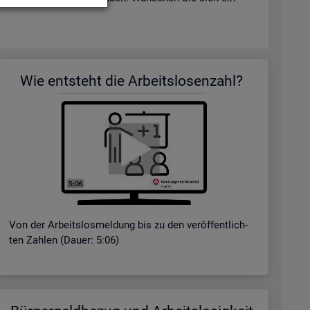
Wie ent­steht die Ar­beits­lo­sen­zahl?
Von der Ar­beits­los­mel­dung bis zu den ver­öf­fent­lich­
ten Zah­len (Dauer: 5:06)