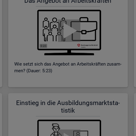
Das An­ge­bot an Ar­beits­kräf­ten
Wie setzt sich das An­ge­bot an Ar­beits­kräf­ten zu­sam­
men? (Dauer: 5:23)
Ein­stieg in die Aus­bil­dungs­markt­sta­
tis­tik