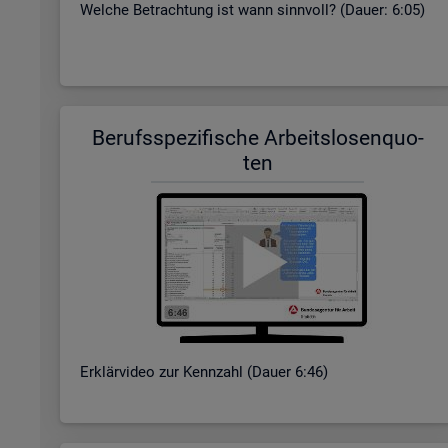
Wel­che Be­trach­tung ist wann sinn­voll? (Dauer: 6:05)
Be­rufs­spe­zi­fi­sche Ar­beits­lo­sen­quo­
ten
Er­klär­vi­deo zur Kenn­zahl (Dauer 6:46)