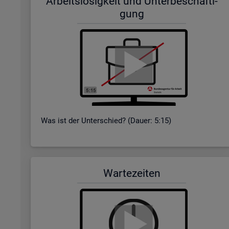
Ar­beits­lo­sig­keit und Un­ter­be­schäf­ti­
gung
Was ist der Un­ter­schied? (Dauer: 5:15)
War­te­zei­ten