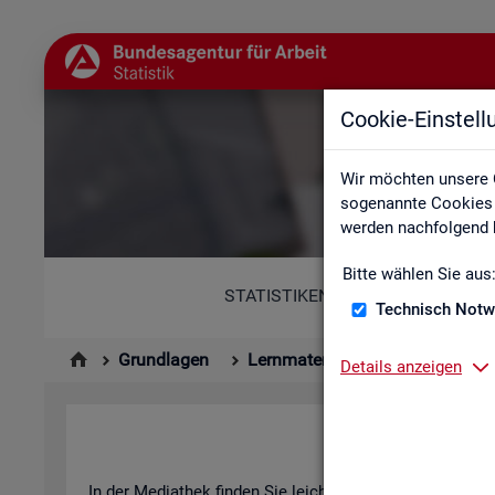
Cookie-Einstel
Wir möchten unsere 
sogenannte Cookies e
werden nachfolgend b
Bitte wählen Sie aus
STATISTIKEN
Technisch Notw
Grundlagen
Lernmaterialien
Mediathek
Details anzeigen
In der Me­dia­thek fin­den Sie leicht ver­ständ­li­che Kurz­