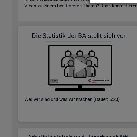
Video zu einem be­stimm­ten Thema? Dann kon­tak­tie­re
Die Sta­tis­tik der BA stellt sich vor
Wer wir sind und was wir ma­chen (Dauer: 5:23)