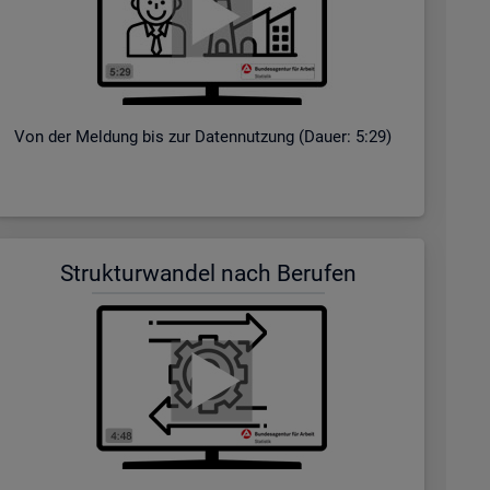
Von der Mel­dung bis zur Da­ten­nut­zung (Dauer: 5:29)
Struk­tur­wan­del nach Be­ru­fen