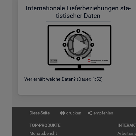
In­ter­na­tio­na­le Lie­fer­be­zie­hun­gen sta­
tis­ti­scher Daten
Wer er­hält wel­che Daten? (Dauer: 1:52)
Diese Seite
drucken
empfehlen
TOP-PRO­DUK­TE
IN­TER­AK­
Mo­nats­be­richt
Ar­beits­ma