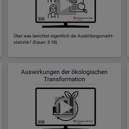
Über was be­rich­tet ei­gent­lich die Aus­bil­dungs­markt­
sta­tis­tik? (Dauer: 5:18)
Aus­wir­kun­gen der öko­lo­gi­schen
Trans­for­ma­ti­on