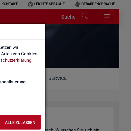
KONTAKT
LEICHTE SPRACHE
GEBÄRDENSPRACHE
Suche
etzen wir
e Arten von Cookies
schutzerklärung
.
SERVICE
sonalisierung
ALLE ZULASSEN
er Vi­deo­an­ge­bot nach und nach. Wün­schen Sie sich ein