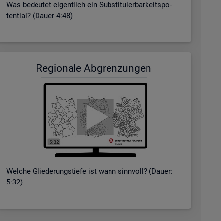
Was be­deu­tet ei­gent­lich ein Sub­sti­tu­ier­bar­keits­po­
ten­ti­al? (Dauer 4:48)
Re­gio­na­le Ab­gren­zun­gen
Wel­che Glie­de­rungs­tie­fe ist wann sinn­voll? (Dauer:
5:32)