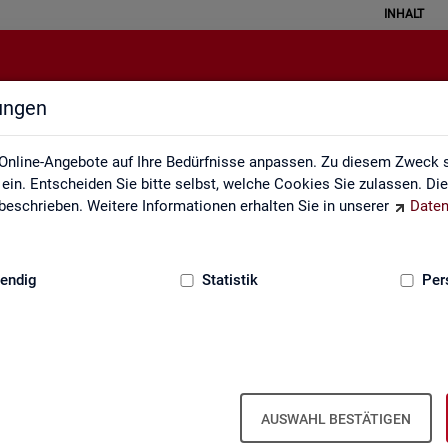
INHALT
lungen
Mediathek
Online-Angebote auf Ihre Bedürfnisse anpassen. Zu diesem Zweck s
in. Entscheiden Sie bitte selbst, welche Cookies Sie zulassen. Di
eschrieben. Weitere Informationen erhalten Sie in unserer
Daten
:
GRUNDLAGEN
endig
Statistik
Per
Me­dia­thek
AUSWAHL BESTÄTIGEN
vi­de­os zu zen­tra­len The­men der Sta­tis­tik der BA. Wir er­gän­zen uns