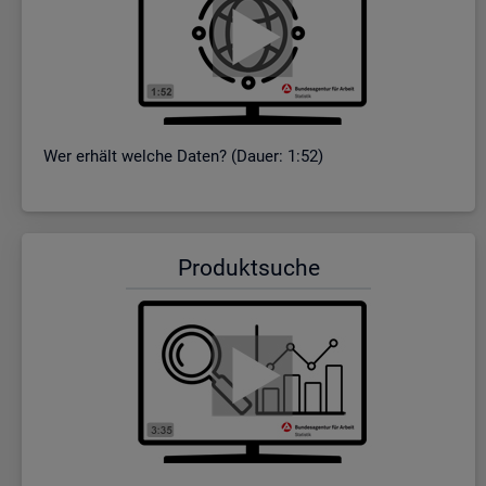
Wer er­hält wel­che Daten? (Dauer: 1:52)
Pro­dukt­su­che