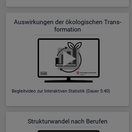
Aus­wir­kun­gen der öko­lo­gi­schen Trans­
for­ma­ti­on
Be­gleit­vi­deo zur In­ter­ak­ti­ven Sta­tis­tik (Dauer 5:40)
Struk­tur­wan­del nach Be­ru­fen