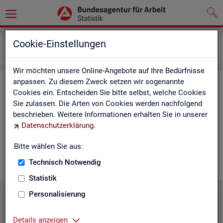
Grundlagen
Lernmaterialien
Cookie-Einstellungen
Mediathek
Wir möchten unsere Online-Angebote auf Ihre Bedürfnisse
anpassen. Zu diesem Zweck setzen wir sogenannte
Me­dia­thek
Cookies ein. Entscheiden Sie bitte selbst, welche Cookies
Sie zulassen. Die Arten von Cookies werden nachfolgend
In der Me­dia­thek fin­den Sie leicht ver­ständ­li­che Kurz­vi­de­os
beschrieben. Weitere Informationen erhalten Sie in unserer
zu zen­tra­len The­men der Sta­tis­tik der BA. Wir er­gän­zen unser
Datenschutzerklärung
.
Vi­deo­an­ge­bot nach und nach. Wün­schen Sie sich ein Video
zu einem be­stimm­ten Thema? Dann kon­tak­tie­ren Sie
uns
Bitte wählen Sie aus:
gern.
Technisch Notwendig
Statistik
Personalisierung
Die Sta­tis­tik der BA stellt sich vor
Details anzeigen