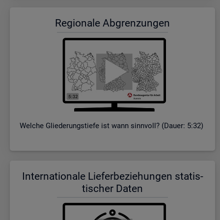
Re­gio­na­le Ab­gren­zun­gen
Wel­che Glie­de­rungs­tie­fe ist wann sinn­voll? (Dauer: 5:32)
In­ter­na­tio­na­le Lie­fer­be­zie­hun­gen sta­tis­
ti­scher Daten