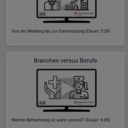
Von der Mel­dung bis zur Da­ten­nut­zung (Dauer: 5:29)
Bran­chen ver­sus Be­ru­fe
Wel­che Be­trach­tung ist wann sinn­voll? (Dauer: 6:05)