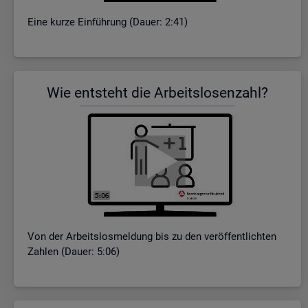
Eine kurze Ein­füh­rung (Dauer: 2:41)
Wie ent­steht die Ar­beits­lo­sen­zahl?
Von der Ar­beits­los­mel­dung bis zu den ver­öf­fent­lich­ten
Zah­len (Dauer: 5:06)