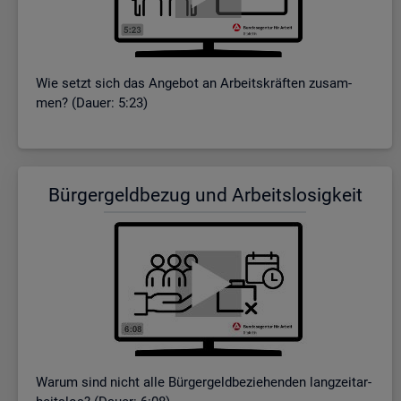
Wie setzt sich das An­ge­bot an Ar­beits­kräf­ten zu­sam­
men? (Dauer: 5:23)
Bür­ger­geld­be­zug und Ar­beits­lo­sig­keit
Warum sind nicht alle Bür­ger­geld­be­zie­hen­den lang­zeit­ar­