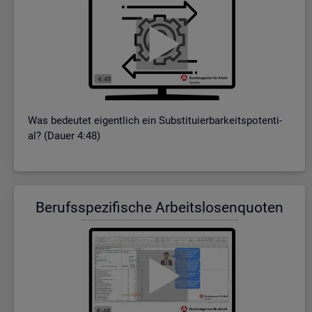
Was be­deu­tet ei­gent­lich ein Sub­sti­tu­ier­bar­keits­po­ten­ti­
al? (Dauer 4:48)
Be­rufs­spe­zi­fi­sche Ar­beits­lo­sen­quo­ten