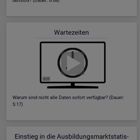
beits­los? (Dauer: 6:08)
War­te­zei­ten
Warum sind nicht alle Daten so­fort ver­füg­bar? (Dauer:
5:17)
Ein­stieg in die Aus­bil­dungs­markt­sta­tis­