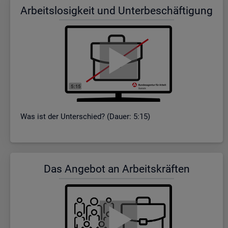
Ar­beits­lo­sig­keit und Un­ter­be­schäf­ti­gung
Was ist der Un­ter­schied? (Dauer: 5:15)
Das An­ge­bot an Ar­beits­kräf­ten