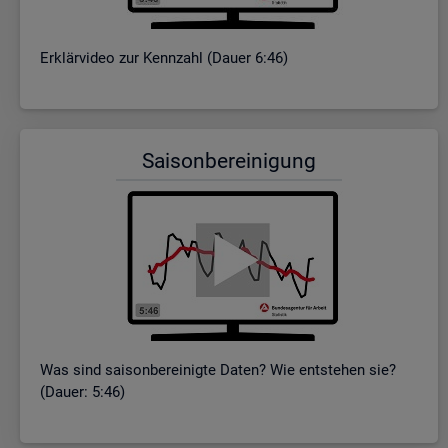
Er­klär­vi­deo zur Kenn­zahl (Dauer 6:46)
Sai­son­be­rei­ni­gung
Was sind sai­son­be­rei­nig­te Daten? Wie ent­ste­hen sie?
(Dauer: 5:46)