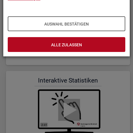
AUSWAHL BESTÄTIGEN
ALLE ZULASSEN
Wer wir sind und was wir ma­chen (Dauer: 5:23)
In­ter­ak­ti­ve Sta­tis­ti­ken