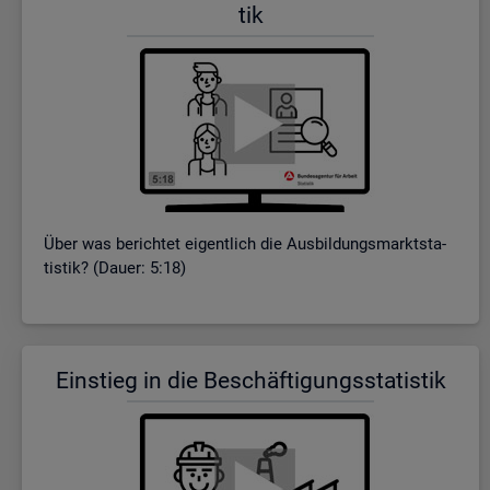
tik
Über was be­rich­tet ei­gent­lich die Aus­bil­dungs­markt­sta­
tis­tik? (Dauer: 5:18)
Ein­stieg in die Be­schäf­ti­gungs­sta­tis­tik