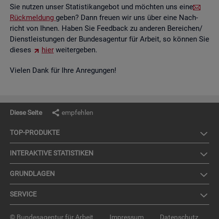
Sie nut­zen unser Sta­tis­tik­an­ge­bot und möch­ten uns eine
Rück­mel­dung
geben? Dann freu­en wir uns über eine Nach­
richt von Ihnen. Haben Sie Feed­back zu an­de­ren Be­rei­chen/
Dienst­leis­tun­gen der Bun­des­agen­tur für Ar­beit, so kön­nen Sie
die­ses
hier
wei­ter­ge­ben.
Vie­len Dank für Ihre An­re­gun­gen!
Diese Seite
empfehlen
TOP-PRO­DUK­TE
IN­TER­AK­TI­VE STA­TIS­TI­KEN
GRUND­LA­GEN
SER­VICE
© Bundesagentur für Arbeit
Impressum
Datenschutz