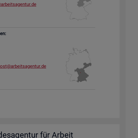
arb​eits​agen​tur.​de
sen:
dost@​arb​eits​agen​tur.​de
des­agen­tur für Ar­beit