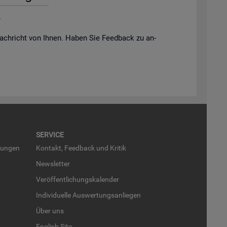
.
ach­richt von Ihnen. Haben Sie Feed­back zu an­
SER­VICE
run­gen
Kon­takt, Feed­back und Kri­tik
News­let­ter
Ver­öf­fent­li­chungs­ka­len­der
In­di­vi­du­el­le Aus­wer­tungs­an­lie­gen
Über uns
English Site