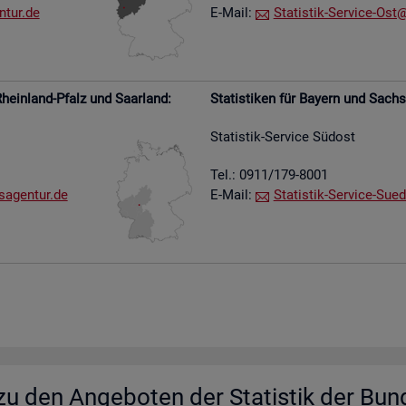
​tur.​de
E-Mail:
Sta­tis­tik-Ser­vice-Ost@​
hein­land-Pfalz und Saar­land:
Sta­tis­ti­ken für Bay­ern und Sach­
Sta­tis­tik-Ser­vice Süd­ost
Tel.: 0911/179-8001
s​agen​tur.​de
E-Mail:
Sta­tis­tik-Ser­vice-Su­e­
u den An­ge­bo­ten der Sta­tis­tik der Bun­