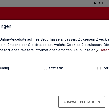
INHALT
lungen
Kontakt
Online-Angebote auf Ihre Bedürfnisse anpassen. Zu diesem Zweck s
in. Entscheiden Sie bitte selbst, welche Cookies Sie zulassen. Di
eschrieben. Weitere Informationen erhalten Sie in unserer
Daten
:
GRUNDLAGEN
endig
Statistik
Per
Kon­takt
AUSWAHL BESTÄTIGEN
Nut­zen Sie die Mög­lich­keit mit uns in Kon­takt zu tre­ten!