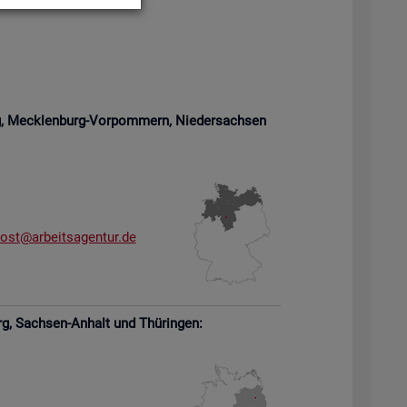
rg, Meck­len­burg-Vor­pom­mern,
Nie­der­sach­sen
­ost@​arb​eits​agen​tur.​de
rg,
Sach­sen-An­halt und Thü­rin­gen: