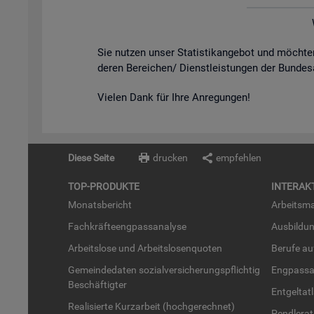
Sie nut­zen unser Sta­tis­tik­an­ge­bot und möch­
de­ren Be­rei­chen/ Dienst­leis­tun­gen der Bun­des
Vie­len Dank für Ihre An­re­gun­gen!
Diese Seite
drucken
empfehlen
TOP-PRO­DUK­TE
IN­TER­AK­
Mo­nats­be­richt
Ar­beits­ma
Fach­kräf­te­eng­pass­ana­ly­se
Aus­bil­du
Ar­beits­lo­se und Ar­beits­lo­sen­quo­ten
Be­ru­fe a
Ge­mein­de­da­ten so­zi­al­ver­si­che­rungs­pflich­tig
Eng­pass­a
Be­schäf­tig­ter
Ent­gel­t­at
Rea­li­sier­te Kurz­ar­beit (hoch­ge­rech­net)
Pend­ler­at