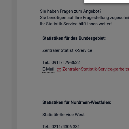
Sie haben Fra­gen zum An­ge­bot?
Sie be­nö­ti­gen auf Ihre Fra­ge­stel­lung zu­ge­schn
Ihr Sta­tis­tik-Ser­vice hilft Ihnen wei­ter!
Sta­tis­ti­ken für das Bun­des­ge­biet:
Zen­tra­ler Sta­tis­tik-Ser­vice
Tel.
: 0911/179-3632
E-Mail
:
Zen­tra­ler-Sta­tis­tik-Ser­vice@​arb​eits
Sta­tis­ti­ken für Nord­rhein-West­fa­len:
Sta­tis­tik-Ser­vice West
Tel.: 0211/4306-331