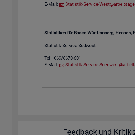
E-Mail:
Sta­tis­tik-Ser­vice-West@​arb​eits​agen
Sta­tis­ti­ken für Baden-Würt­tem­berg, Hes­sen,
R
Sta­tis­tik-Ser­vice Süd­west
Tel.: 069/6670-601
E-Mail:
Sta­tis­tik-Ser­vice-Su­ed­west@​arb​eit
Feed­back und Kri­tik z