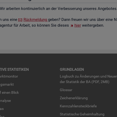
Wir ar­bei­ten kon­ti­nu­ier­lich an der Ver­bes­se­rung un­se­res An­ge­bo­tes
ten uns eine
Rück­mel­dung
geben? Dann freu­en wir uns über eine N
­agen­tur für Ar­beit, so kön­nen Sie die­ses
hier
wei­ter­ge­ben.
TI­VE STA­TIS­TI­KEN
GRUND­LA­GEN
rkt­mo­ni­tor
Log­buch zu Än­de­run­gen und Neue­
der Sta­tis­tik der BA (PDF, 2MB)
ngs­markt
Glos­sar
uf einen Blick
Zei­chen­er­klä­rung
na­ly­se
Kenn­zah­len­steck­brie­fe
­las
Sta­tis­ti­sche Ge­heim­hal­tung
­las