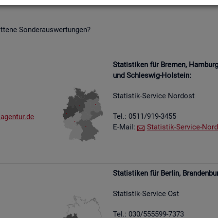
it­te­ne Son­der­aus­wer­tun­gen?
Sta­tis­ti­ken für Bre­men, Ham­bu
und Schles­wig-Hol­stein:
Sta­tis­tik-Ser­vice Nord­ost
Tel.: 0511/919-3455
​agen​tur.​de
E-Mail:
Sta­tis­tik-Ser­vice-Nord
Sta­tis­ti­ken für Ber­lin, Bran­den­bu
Sta­tis­tik-Ser­vice Ost
Tel.: 030/555599-7373