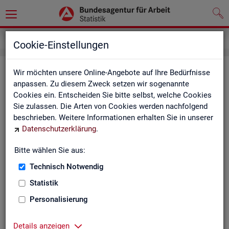
Kontakt
Cookie-Einstellungen
Kon­takt
Wir möchten unsere Online-Angebote auf Ihre Bedürfnisse
anpassen. Zu diesem Zweck setzen wir sogenannte
Cookies ein. Entscheiden Sie bitte selbst, welche Cookies
Nut­zen Sie die Mög­lich­keit mit uns in Kon­takt zu tre­ten!
Sie zulassen. Die Arten von Cookies werden nachfolgend
beschrieben. Weitere Informationen erhalten Sie in unserer
Sie haben Fra­gen zum An­ge­bot?
Datenschutzerklärung
.
Sie be­nö­ti­gen auf Ihre Fra­ge­stel­lung zu­ge­schnit­te­ne Son­der­
aus­wer­tun­gen?
Bitte wählen Sie aus:
Ihr Sta­tis­tik-Ser­vice hilft Ihnen wei­ter!
Technisch Notwendig
Sta­tis­ti­ken für das Bun­des­ge­biet:
Sta­tis­ti­ken f
Statistik
burg-Vor­pom­m
Zen­tra­ler Sta­tis­tik-Ser­vice
Personalisierung
Schles­wig-Hol­
Tel.
: 0911/179-3632
Sta­tis­tik-Ser­v
Details anzeigen