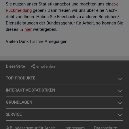
Sie nut­zen unser Sta­tis­tik­an­ge­bot und möch­ten uns eine
Rück­mel­dung
geben? Dann freu­en wir uns über eine Nach­
richt von Ihnen. Haben Sie Feed­back zu an­de­ren Be­rei­chen/
Dienst­leis­tun­gen der Bun­des­agen­tur für Ar­beit, so kön­nen Sie
die­ses
hier
wei­ter­ge­ben.
Vie­len Dank für Ihre An­re­gun­gen!
Diese Seite
empfehlen
TOP-PRO­DUK­TE
IN­TER­AK­TI­VE STA­TIS­TI­KEN
GRUND­LA­GEN
SER­VICE
© Bundesagentur für Arbeit
Impressum
Datenschutz