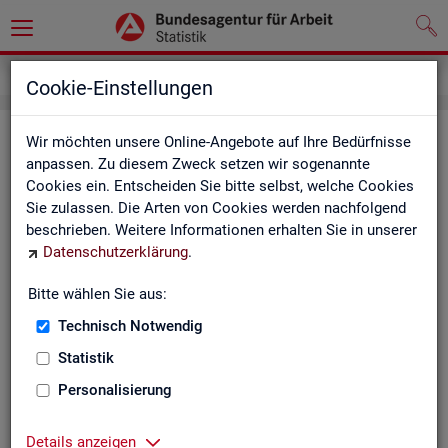
Kontakt
Cookie-Einstellungen
Kon­takt
Wir möchten unsere Online-Angebote auf Ihre Bedürfnisse
anpassen. Zu diesem Zweck setzen wir sogenannte
Cookies ein. Entscheiden Sie bitte selbst, welche Cookies
Nut­zen Sie die Mög­lich­keit mit uns in Kon­takt zu tre­ten!
Sie zulassen. Die Arten von Cookies werden nachfolgend
beschrieben. Weitere Informationen erhalten Sie in unserer
Sie haben Fra­gen zum An­ge­bot?
Datenschutzerklärung
.
Sie be­nö­ti­gen auf Ihre Fra­ge­stel­lung zu­ge­schnit­te­ne Son­der­
aus­wer­tun­gen?
Bitte wählen Sie aus:
Ihr Sta­tis­tik-Ser­vice hilft Ihnen wei­ter!
Technisch Notwendig
Sta­tis­ti­ken für das Bun­des­ge­biet:
Sta­tis­ti­ken f
Statistik
burg-Vor­pom­m
Zen­tra­ler Sta­tis­tik-Ser­vice
Personalisierung
Schles­wig-Hol­
Tel.
: 0911/179-3632
Sta­tis­tik-Ser­v
Details anzeigen