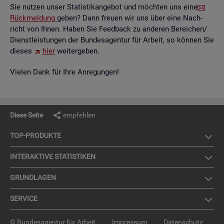
Sie nut­zen unser Sta­tis­tik­an­ge­bot und möch­ten uns eine
Rück­mel­dung
geben? Dann freu­en wir uns über eine Nach­
richt von Ihnen. Haben Sie Feed­back zu an­de­ren Be­rei­chen/
Dienst­leis­tun­gen der Bun­des­agen­tur für Ar­beit, so kön­nen Sie
die­ses
hier
wei­ter­ge­ben.
Vie­len Dank für Ihre An­re­gun­gen!
Diese Seite
empfehlen
TOP-PRO­DUK­TE
IN­TER­AK­TI­VE STA­TIS­TI­KEN
GRUND­LA­GEN
SER­VICE
© Bundesagentur für Arbeit
Impressum
Datenschutz