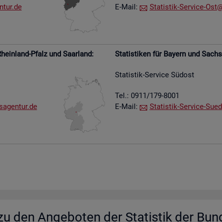
​tur.​de
E-Mail:
Sta­tis­tik-Ser­vice-Ost@​
hein­land-Pfalz und Saar­land:
Sta­tis­ti­ken für Bay­ern und Sach­
Sta­tis­tik-Ser­vice Süd­ost
Tel.: 0911/179-8001
s​agen​tur.​de
E-Mail:
Sta­tis­tik-Ser­vice-Su­e­
u den An­ge­bo­ten der Sta­tis­tik der Bun­