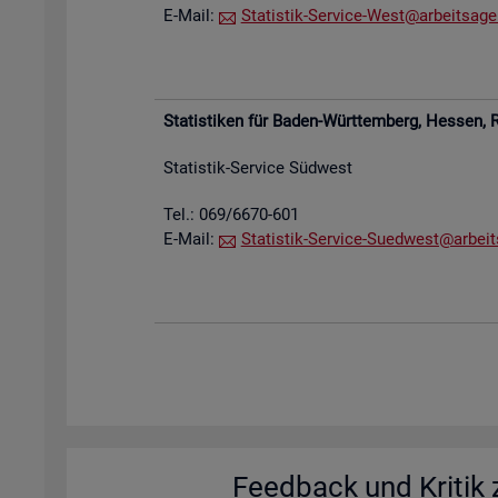
E-Mail:
Sta­tis­tik-Ser­vice-West@​arb​eits​agen
Sta­tis­ti­ken für Baden-Würt­tem­berg, Hes­sen,
R
Sta­tis­tik-Ser­vice Süd­west
Tel.: 069/6670-601
E-Mail:
Sta­tis­tik-Ser­vice-Su­ed­west@​arb​eit
Feed­back und Kri­tik z