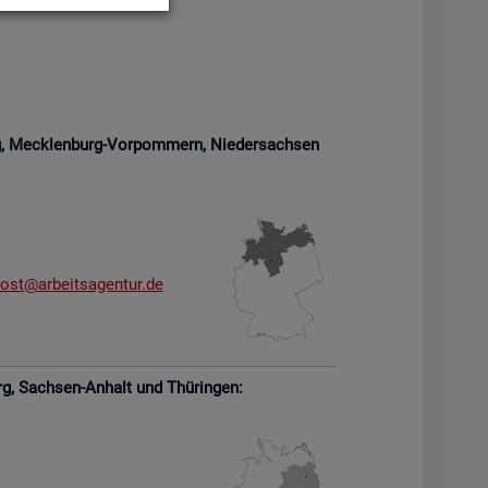
rg, Meck­len­burg-Vor­pom­mern,
Nie­der­sach­sen
­ost@​arb​eits​agen​tur.​de
rg,
Sach­sen-An­halt und Thü­rin­gen: