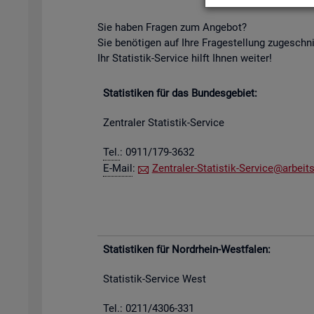
Sie haben Fra­gen zum An­ge­bot?
Sie be­nö­ti­gen auf Ihre Fra­ge­stel­lung zu­ge­schn
Ihr Sta­tis­tik-Ser­vice hilft Ihnen wei­ter!
Sta­tis­ti­ken für das Bun­des­ge­biet:
Zen­tra­ler Sta­tis­tik-Ser­vice
Tel.
: 0911/179-3632
E-Mail
:
Zen­tra­ler-Sta­tis­tik-Ser­vice@​arb​eits
Sta­tis­ti­ken für Nord­rhein-West­fa­len:
Sta­tis­tik-Ser­vice West
Tel.: 0211/4306-331