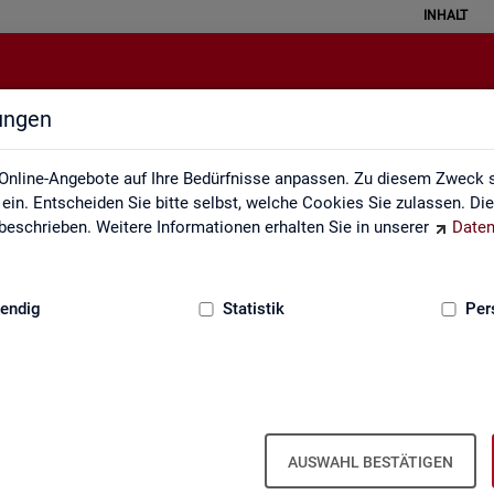
INHALT
lungen
Kontakt
Online-Angebote auf Ihre Bedürfnisse anpassen. Zu diesem Zweck s
in. Entscheiden Sie bitte selbst, welche Cookies Sie zulassen. Di
eschrieben. Weitere Informationen erhalten Sie in unserer
Daten
:
GRUNDLAGEN
endig
Statistik
Per
Kon­takt
AUSWAHL BESTÄTIGEN
Nut­zen Sie die Mög­lich­keit mit uns in Kon­takt zu tre­ten!