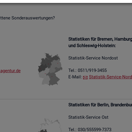
it­te­ne Son­der­aus­wer­tun­gen?
Sta­tis­ti­ken für Bre­men, Ham­bu
und Schles­wig-Hol­stein:
Sta­tis­tik-Ser­vice Nord­ost
Tel.: 0511/919-3455
​agen​tur.​de
E-Mail:
Sta­tis­tik-Ser­vice-Nord
Sta­tis­ti­ken für Ber­lin, Bran­den­bu
Sta­tis­tik-Ser­vice Ost
Tel.: 030/555599-7373