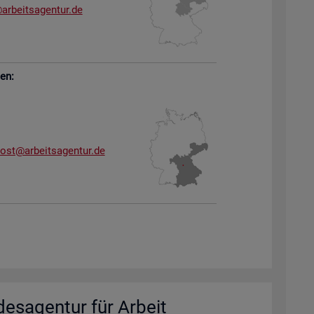
arb​eits​agen​tur.​de
sen:
dost@​arb​eits​agen​tur.​de
des­agen­tur für Ar­beit