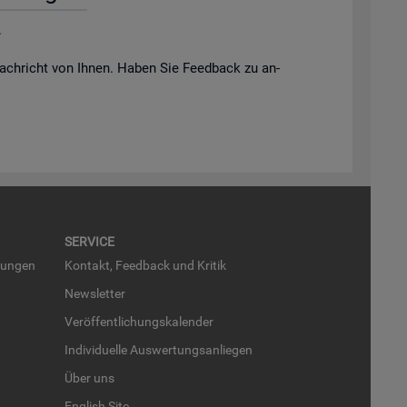
.
ach­richt von Ihnen. Haben Sie Feed­back zu an­
SER­VICE
run­gen
Kon­takt, Feed­back und Kri­tik
News­let­ter
Ver­öf­fent­li­chungs­ka­len­der
In­di­vi­du­el­le Aus­wer­tungs­an­lie­gen
Über uns
English Site