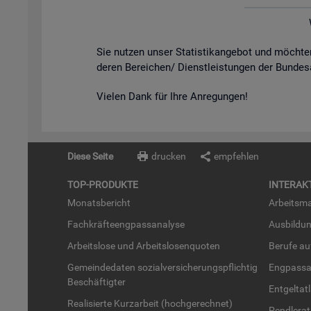
Sie nut­zen unser Sta­tis­tik­an­ge­bot und möch­
de­ren Be­rei­chen/ Dienst­leis­tun­gen der Bun­des
Vie­len Dank für Ihre An­re­gun­gen!
Diese Seite
drucken
empfehlen
TOP-PRO­DUK­TE
IN­TER­AK­
Mo­nats­be­richt
Ar­beits­ma
Fach­kräf­te­eng­pass­ana­ly­se
Aus­bil­du
Ar­beits­lo­se und Ar­beits­lo­sen­quo­ten
Be­ru­fe a
Ge­mein­de­da­ten so­zi­al­ver­si­che­rungs­pflich­tig
Eng­pass­a
Be­schäf­tig­ter
Ent­gel­t­at
Rea­li­sier­te Kurz­ar­beit (hoch­ge­rech­net)
Pend­ler­at