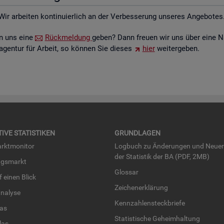
Wir ar­bei­ten kon­ti­nu­ier­lich an der Ver­bes­se­rung un­se­res An­ge­bo­tes
ten uns eine
Rück­mel­dung
geben? Dann freu­en wir uns über eine N
­agen­tur für Ar­beit, so kön­nen Sie die­ses
hier
wei­ter­ge­ben.
TI­VE STA­TIS­TI­KEN
GRUND­LA­GEN
rkt­mo­ni­tor
Log­buch zu Än­de­run­gen und Neue­
der Sta­tis­tik der BA (PDF, 2MB)
ngs­markt
Glos­sar
uf einen Blick
Zei­chen­er­klä­rung
na­ly­se
Kenn­zah­len­steck­brie­fe
­las
Sta­tis­ti­sche Ge­heim­hal­tung
­las