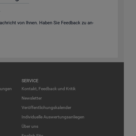
.
ach­richt von Ihnen. Haben Sie Feed­back zu an­
SER­VICE
run­gen
Kon­takt, Feed­back und Kri­tik
News­let­ter
Ver­öf­fent­li­chungs­ka­len­der
In­di­vi­du­el­le Aus­wer­tungs­an­lie­gen
Über uns
English Site