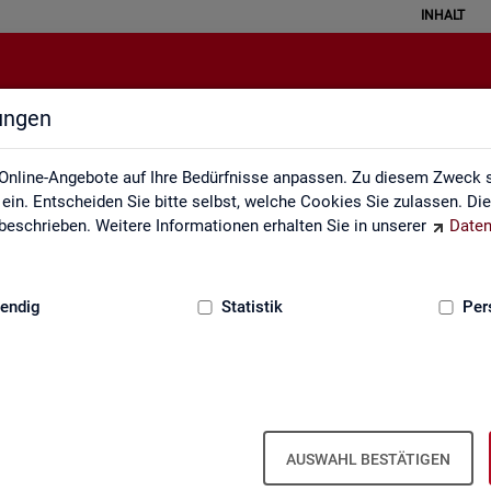
INHALT
lungen
Kontakt
Online-Angebote auf Ihre Bedürfnisse anpassen. Zu diesem Zweck s
in. Entscheiden Sie bitte selbst, welche Cookies Sie zulassen. Di
eschrieben. Weitere Informationen erhalten Sie in unserer
Daten
:
GRUNDLAGEN
endig
Statistik
Per
Kon­takt
AUSWAHL BESTÄTIGEN
Nut­zen Sie die Mög­lich­keit mit uns in Kon­takt zu tre­ten!