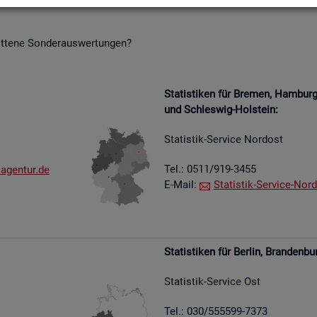
it­te­ne Son­der­aus­wer­tun­gen?
Sta­tis­ti­ken für Bre­men, Ham­bu
und Schles­wig-Hol­stein:
Sta­tis­tik-Ser­vice Nord­ost
Tel.: 0511/919-3455
​agen​tur.​de
E-Mail:
Sta­tis­tik-Ser­vice-Nord
Sta­tis­ti­ken für Ber­lin, Bran­den­bu
Sta­tis­tik-Ser­vice Ost
Tel.: 030/555599-7373