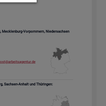
rg, Meck­len­burg-Vor­pom­mern,
Nie­der­sach­sen
­ost@​arb​eits​agen​tur.​de
rg,
Sach­sen-An­halt und Thü­rin­gen: