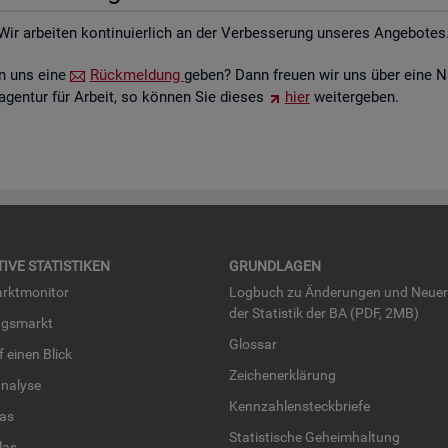
Wir ar­bei­ten kon­ti­nu­ier­lich an der Ver­bes­se­rung un­se­res An­ge­bo­tes
ten uns eine
Rück­mel­dung
geben? Dann freu­en wir uns über eine N
­agen­tur für Ar­beit, so kön­nen Sie die­ses
hier
wei­ter­ge­ben.
TI­VE STA­TIS­TI­KEN
GRUND­LA­GEN
rkt­mo­ni­tor
Log­buch zu Än­de­run­gen und Neue­
der Sta­tis­tik der BA (PDF, 2MB)
ngs­markt
Glos­sar
uf einen Blick
Zei­chen­er­klä­rung
na­ly­se
Kenn­zah­len­steck­brie­fe
­las
Sta­tis­ti­sche Ge­heim­hal­tung
­las