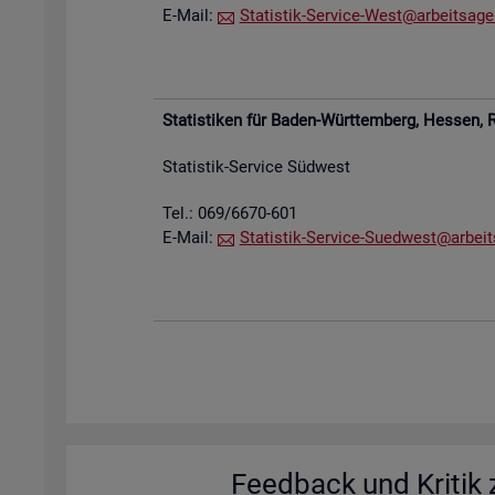
E-Mail:
Sta­tis­tik-Ser­vice-West@​arb​eits​agen
Sta­tis­ti­ken für Baden-Würt­tem­berg, Hes­sen,
R
Sta­tis­tik-Ser­vice Süd­west
Tel.: 069/6670-601
E-Mail:
Sta­tis­tik-Ser­vice-Su­ed­west@​arb​eit
Feed­back und Kri­tik z