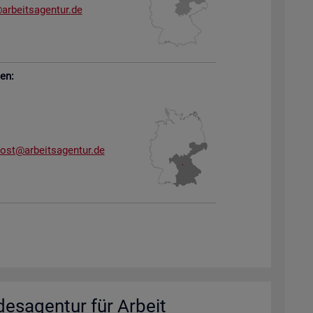
arb​eits​agen​tur.​de
sen:
dost@​arb​eits​agen​tur.​de
des­agen­tur für Ar­beit