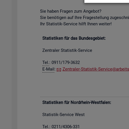
Sie haben Fra­gen zum An­ge­bot?
Sie be­nö­ti­gen auf Ihre Fra­ge­stel­lung zu­ge­schn
Ihr Sta­tis­tik-Ser­vice hilft Ihnen wei­ter!
Sta­tis­ti­ken für das Bun­des­ge­biet:
Zen­tra­ler Sta­tis­tik-Ser­vice
Tel.
: 0911/179-3632
E-Mail
:
Zen­tra­ler-Sta­tis­tik-Ser­vice@​arb​eits
Sta­tis­ti­ken für Nord­rhein-West­fa­len:
Sta­tis­tik-Ser­vice West
Tel.: 0211/4306-331