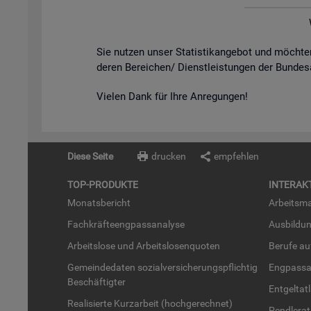
Sie nut­zen unser Sta­tis­tik­an­ge­bot und möch­
de­ren Be­rei­chen/ Dienst­leis­tun­gen der Bun­des
Vie­len Dank für Ihre An­re­gun­gen!
Diese Seite
drucken
empfehlen
TOP-PRO­DUK­TE
IN­TER­AK­
Mo­nats­be­richt
Ar­beits­ma
Fach­kräf­te­eng­pass­ana­ly­se
Aus­bil­du
Ar­beits­lo­se und Ar­beits­lo­sen­quo­ten
Be­ru­fe a
Ge­mein­de­da­ten so­zi­al­ver­si­che­rungs­pflich­tig
Eng­pass­a
Be­schäf­tig­ter
Ent­gel­t­at
Rea­li­sier­te Kurz­ar­beit (hoch­ge­rech­net)
Pend­ler­at