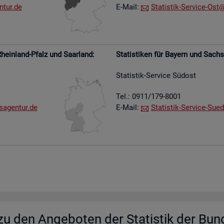
​tur.​de
E-Mail:
Sta­tis­tik-Ser­vice-Ost@​
hein­land-Pfalz und Saar­land:
Sta­tis­ti­ken für Bay­ern und Sach­
Sta­tis­tik-Ser­vice Süd­ost
Tel.: 0911/179-8001
s​agen​tur.​de
E-Mail:
Sta­tis­tik-Ser­vice-Su­e­
u den An­ge­bo­ten der Sta­tis­tik der Bun­