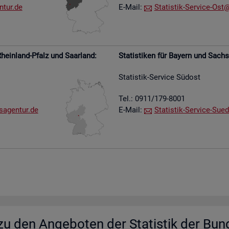
​tur.​de
E-Mail:
Sta­tis­tik-Ser­vice-Ost@​
hein­land-Pfalz und Saar­land:
Sta­tis­ti­ken für Bay­ern und Sach­
Sta­tis­tik-Ser­vice Süd­ost
Tel.: 0911/179-8001
s​agen​tur.​de
E-Mail:
Sta­tis­tik-Ser­vice-Su­e­
u den An­ge­bo­ten der Sta­tis­tik der Bun­