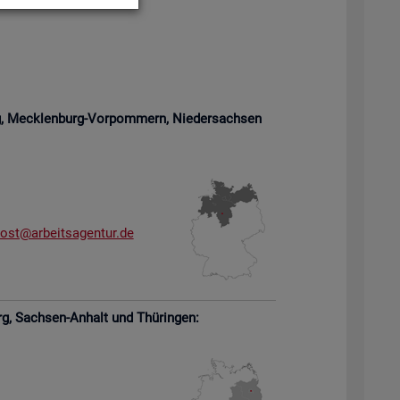
rg, Meck­len­burg-Vor­pom­mern,
Nie­der­sach­sen
­ost@​arb​eits​agen​tur.​de
rg,
Sach­sen-An­halt und Thü­rin­gen: