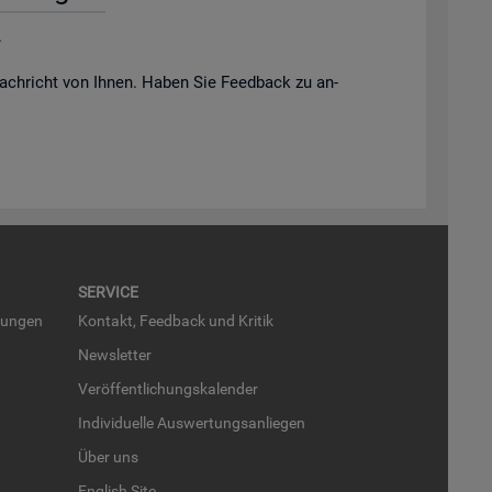
.
ach­richt von Ihnen. Haben Sie Feed­back zu an­
SER­VICE
run­gen
Kon­takt, Feed­back und Kri­tik
News­let­ter
Ver­öf­fent­li­chungs­ka­len­der
In­di­vi­du­el­le Aus­wer­tungs­an­lie­gen
Über uns
English Site