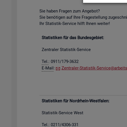
Sie haben Fra­gen zum An­ge­bot?
Sie be­nö­ti­gen auf Ihre Fra­ge­stel­lung zu­ge­schn
Ihr Sta­tis­tik-Ser­vice hilft Ihnen wei­ter!
Sta­tis­ti­ken für das Bun­des­ge­biet:
Zen­tra­ler Sta­tis­tik-Ser­vice
Tel.
: 0911/179-3632
E-Mail
:
Zen­tra­ler-Sta­tis­tik-Ser­vice@​arb​eits
Sta­tis­ti­ken für Nord­rhein-West­fa­len:
Sta­tis­tik-Ser­vice West
Tel.: 0211/4306-331