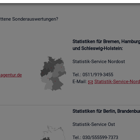
it­te­ne Son­der­aus­wer­tun­gen?
Sta­tis­ti­ken für Bre­men, Ham­bu
und Schles­wig-Hol­stein:
Sta­tis­tik-Ser­vice Nord­ost
Tel.: 0511/919-3455
​agen​tur.​de
E-Mail:
Sta­tis­tik-Ser­vice-Nord
Sta­tis­ti­ken für Ber­lin, Bran­den­bu
Sta­tis­tik-Ser­vice Ost
Tel.: 030/555599-7373