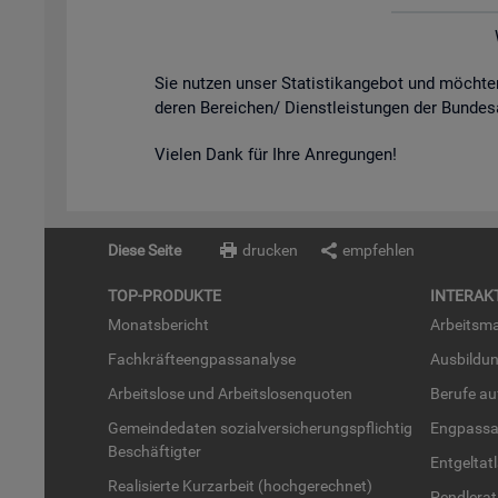
Sie nut­zen unser Sta­tis­tik­an­ge­bot und möch­
de­ren Be­rei­chen/ Dienst­leis­tun­gen der Bun­des
Vie­len Dank für Ihre An­re­gun­gen!
Diese Seite
drucken
empfehlen
TOP-PRO­DUK­TE
IN­TER­AK­
Mo­nats­be­richt
Ar­beits­ma
Fach­kräf­te­eng­pass­ana­ly­se
Aus­bil­du
Ar­beits­lo­se und Ar­beits­lo­sen­quo­ten
Be­ru­fe a
Ge­mein­de­da­ten so­zi­al­ver­si­che­rungs­pflich­tig
Eng­pass­a
Be­schäf­tig­ter
Ent­gel­t­at
Rea­li­sier­te Kurz­ar­beit (hoch­ge­rech­net)
Pend­ler­at