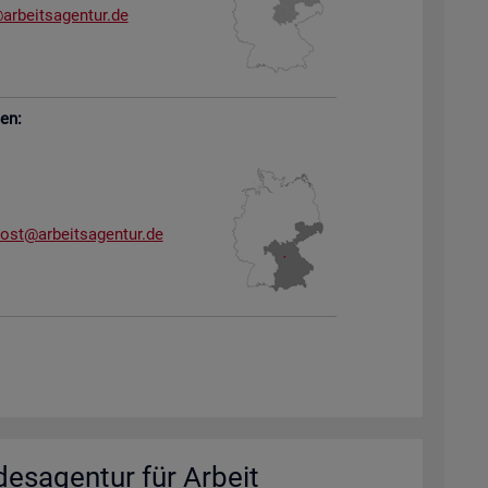
arb​eits​agen​tur.​de
sen:
dost@​arb​eits​agen​tur.​de
des­agen­tur für Ar­beit