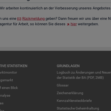
Wir ar­bei­ten kon­ti­nu­ier­lich an der Ver­bes­se­rung un­se­res An­ge­bo­tes
ten uns eine
Rück­mel­dung
geben? Dann freu­en wir uns über eine N
­agen­tur für Ar­beit, so kön­nen Sie die­ses
hier
wei­ter­ge­ben.
TI­VE STA­TIS­TI­KEN
GRUND­LA­GEN
rkt­mo­ni­tor
Log­buch zu Än­de­run­gen und Neue­
der Sta­tis­tik der BA (PDF, 2MB)
ngs­markt
Glos­sar
uf einen Blick
Zei­chen­er­klä­rung
na­ly­se
Kenn­zah­len­steck­brie­fe
­las
Sta­tis­ti­sche Ge­heim­hal­tung
­las