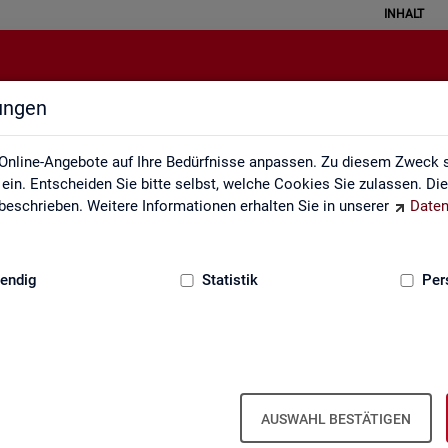
INHALT
lungen
Kontakt
Online-Angebote auf Ihre Bedürfnisse anpassen. Zu diesem Zweck s
in. Entscheiden Sie bitte selbst, welche Cookies Sie zulassen. Di
eschrieben. Weitere Informationen erhalten Sie in unserer
Daten
:
GRUNDLAGEN
endig
Statistik
Per
Kon­takt
AUSWAHL BESTÄTIGEN
Nut­zen Sie die Mög­lich­keit mit uns in Kon­takt zu tre­ten!