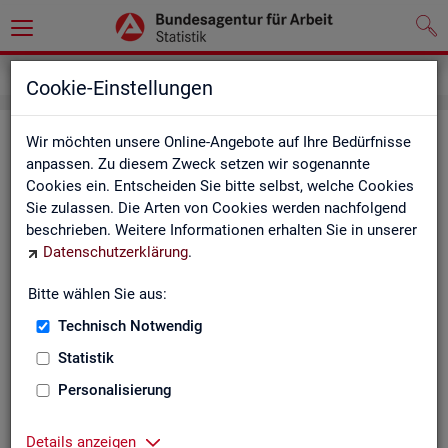
Kontakt
Cookie-Einstellungen
Kon­takt
Wir möchten unsere Online-Angebote auf Ihre Bedürfnisse
anpassen. Zu diesem Zweck setzen wir sogenannte
Cookies ein. Entscheiden Sie bitte selbst, welche Cookies
Nut­zen Sie die Mög­lich­keit mit uns in Kon­takt zu tre­ten!
Sie zulassen. Die Arten von Cookies werden nachfolgend
beschrieben. Weitere Informationen erhalten Sie in unserer
Sie haben Fra­gen zum An­ge­bot?
Datenschutzerklärung
.
Sie be­nö­ti­gen auf Ihre Fra­ge­stel­lung zu­ge­schnit­te­ne Son­der­
aus­wer­tun­gen?
Bitte wählen Sie aus:
Ihr Sta­tis­tik-Ser­vice hilft Ihnen wei­ter!
Technisch Notwendig
Sta­tis­ti­ken für das Bun­des­ge­biet:
Sta­tis­ti­ken f
Statistik
burg-Vor­pom­m
Zen­tra­ler Sta­tis­tik-Ser­vice
Personalisierung
Schles­wig-Hol­
Tel.
: 0911/179-3632
Sta­tis­tik-Ser­v
Details anzeigen