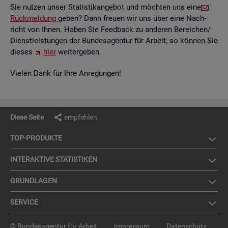
Sie nut­zen unser Sta­tis­tik­an­ge­bot und möch­ten uns eine
Rück­mel­dung
geben? Dann freu­en wir uns über eine Nach­
richt von Ihnen. Haben Sie Feed­back zu an­de­ren Be­rei­chen/
Dienst­leis­tun­gen der Bun­des­agen­tur für Ar­beit, so kön­nen Sie
die­ses
hier
wei­ter­ge­ben.
Vie­len Dank für Ihre An­re­gun­gen!
Diese Seite
empfehlen
TOP-PRO­DUK­TE
IN­TER­AK­TI­VE STA­TIS­TI­KEN
GRUND­LA­GEN
SER­VICE
© Bundesagentur für Arbeit
Impressum
Datenschutz