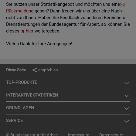
Sie nut­zen unser Sta­tis­tik­an­ge­bot und möch­ten uns eine
Rück­mel­dung
geben? Dann freu­en wir uns über eine Nach­
richt von Ihnen. Haben Sie Feed­back zu an­de­ren Be­rei­chen/
Dienst­leis­tun­gen der Bun­des­agen­tur für Ar­beit, so kön­nen Sie
die­ses
hier
wei­ter­ge­ben.
Vie­len Dank für Ihre An­re­gun­gen!
Diese Seite
empfehlen
TOP-PRO­DUK­TE
IN­TER­AK­TI­VE STA­TIS­TI­KEN
GRUND­LA­GEN
SER­VICE
© Bundesagentur für Arbeit
Impressum
Datenschutz