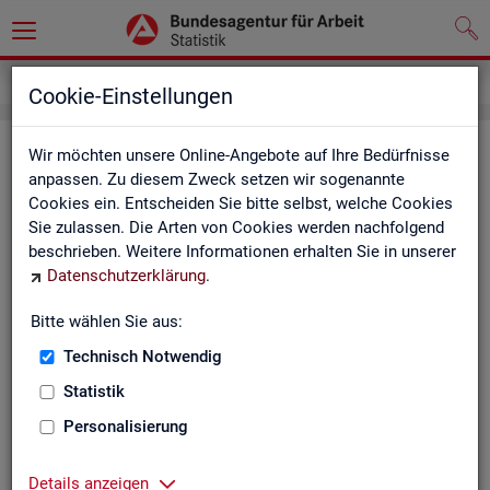
Kontakt
Cookie-Einstellungen
Kon­takt
Wir möchten unsere Online-Angebote auf Ihre Bedürfnisse
anpassen. Zu diesem Zweck setzen wir sogenannte
Cookies ein. Entscheiden Sie bitte selbst, welche Cookies
Nut­zen Sie die Mög­lich­keit mit uns in Kon­takt zu tre­ten!
Sie zulassen. Die Arten von Cookies werden nachfolgend
beschrieben. Weitere Informationen erhalten Sie in unserer
Sie haben Fra­gen zum An­ge­bot?
Datenschutzerklärung
.
Sie be­nö­ti­gen auf Ihre Fra­ge­stel­lung zu­ge­schnit­te­ne Son­der­
aus­wer­tun­gen?
Bitte wählen Sie aus:
Ihr Sta­tis­tik-Ser­vice hilft Ihnen wei­ter!
Technisch Notwendig
Sta­tis­ti­ken für das Bun­des­ge­biet:
Sta­tis­ti­ken f
Statistik
burg-Vor­pom­m
Zen­tra­ler Sta­tis­tik-Ser­vice
Personalisierung
Schles­wig-Hol­
Tel.
: 0911/179-3632
Sta­tis­tik-Ser­v
Details anzeigen