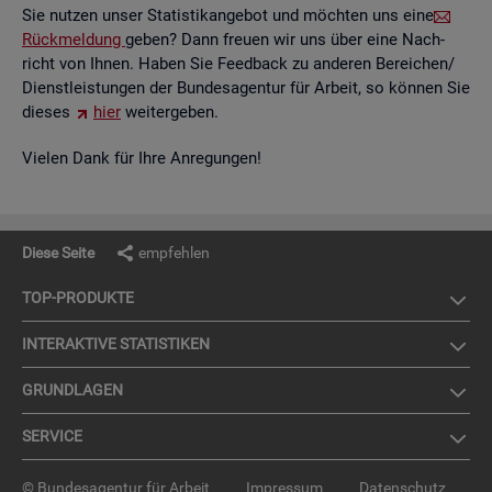
Sie nut­zen unser Sta­tis­tik­an­ge­bot und möch­ten uns eine
Rück­mel­dung
geben? Dann freu­en wir uns über eine Nach­
richt von Ihnen. Haben Sie Feed­back zu an­de­ren Be­rei­chen/
Dienst­leis­tun­gen der Bun­des­agen­tur für Ar­beit, so kön­nen Sie
die­ses
hier
wei­ter­ge­ben.
Vie­len Dank für Ihre An­re­gun­gen!
Diese Seite
empfehlen
TOP-PRO­DUK­TE
IN­TER­AK­TI­VE STA­TIS­TI­KEN
GRUND­LA­GEN
SER­VICE
© Bundesagentur für Arbeit
Impressum
Datenschutz