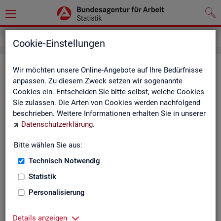
Kontakt
Cookie-Einstellungen
Kon­takt
Wir möchten unsere Online-Angebote auf Ihre Bedürfnisse
anpassen. Zu diesem Zweck setzen wir sogenannte
Cookies ein. Entscheiden Sie bitte selbst, welche Cookies
Nut­zen Sie die Mög­lich­keit mit uns in Kon­takt zu tre­ten!
Sie zulassen. Die Arten von Cookies werden nachfolgend
beschrieben. Weitere Informationen erhalten Sie in unserer
Sie haben Fra­gen zum An­ge­bot?
Datenschutzerklärung
.
Sie be­nö­ti­gen auf Ihre Fra­ge­stel­lung zu­ge­schnit­te­ne Son­der­
aus­wer­tun­gen?
Bitte wählen Sie aus:
Ihr Sta­tis­tik-Ser­vice hilft Ihnen wei­ter!
Technisch Notwendig
Sta­tis­ti­ken für das Bun­des­ge­biet:
Sta­tis­ti­ken f
Statistik
burg-Vor­pom­m
Zen­tra­ler Sta­tis­tik-Ser­vice
Personalisierung
Schles­wig-Hol­
Tel.
: 0911/179-3632
Sta­tis­tik-Ser­v
Details anzeigen