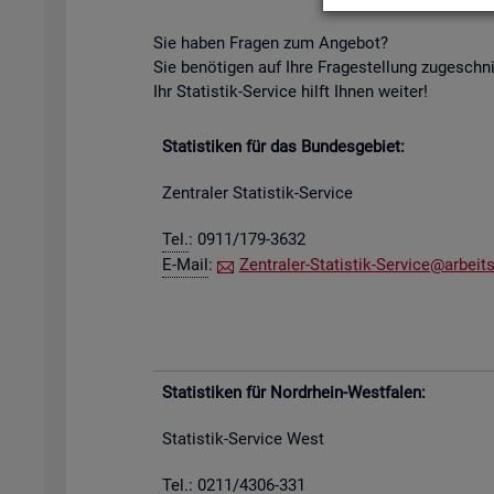
Sie haben Fra­gen zum An­ge­bot?
Sie be­nö­ti­gen auf Ihre Fra­ge­stel­lung zu­ge­schn
Ihr Sta­tis­tik-Ser­vice hilft Ihnen wei­ter!
Sta­tis­ti­ken für das Bun­des­ge­biet:
Zen­tra­ler Sta­tis­tik-Ser­vice
Tel.
: 0911/179-3632
E-Mail
:
Zen­tra­ler-Sta­tis­tik-Ser­vice@​arb​eits
Sta­tis­ti­ken für Nord­rhein-West­fa­len:
Sta­tis­tik-Ser­vice West
Tel.: 0211/4306-331