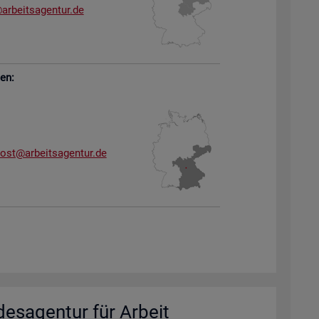
arb​eits​agen​tur.​de
sen:
dost@​arb​eits​agen​tur.​de
des­agen­tur für Ar­beit