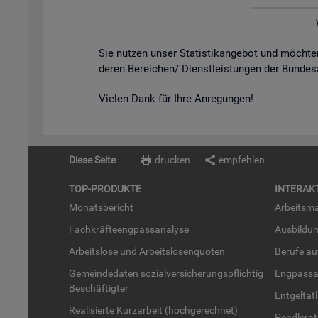
Sie nut­zen unser Sta­tis­tik­an­ge­bot und möch­
de­ren Be­rei­chen/ Dienst­leis­tun­gen der Bun­des
Vie­len Dank für Ihre An­re­gun­gen!
Diese Seite
drucken
empfehlen
TOP-PRO­DUK­TE
IN­TER­AK­
Mo­nats­be­richt
Ar­beits­ma
Fach­kräf­te­eng­pass­ana­ly­se
Aus­bil­du
Ar­beits­lo­se und Ar­beits­lo­sen­quo­ten
Be­ru­fe a
Ge­mein­de­da­ten so­zi­al­ver­si­che­rungs­pflich­tig
Eng­pass­a
Be­schäf­tig­ter
Ent­gel­t­at
Rea­li­sier­te Kurz­ar­beit (hoch­ge­rech­net)
Pend­ler­at