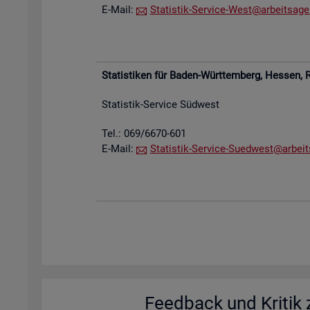
E-Mail:
Sta­tis­tik-Ser­vice-West@​arb​eits​agen
Sta­tis­ti­ken für Baden-Würt­tem­berg, Hes­sen,
R
Sta­tis­tik-Ser­vice Süd­west
Tel.: 069/6670-601
E-Mail:
Sta­tis­tik-Ser­vice-Su­ed­west@​arb​eit
Feed­back und Kri­tik z