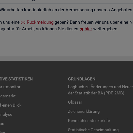
Wir ar­bei­ten kon­ti­nu­ier­lich an der Ver­bes­se­rung un­se­res An­ge­bo­tes
ten uns eine
Rück­mel­dung
geben? Dann freu­en wir uns über eine N
­agen­tur für Ar­beit, so kön­nen Sie die­ses
hier
wei­ter­ge­ben.
TI­VE STA­TIS­TI­KEN
GRUND­LA­GEN
rkt­mo­ni­tor
Log­buch zu Än­de­run­gen und Neue­
der Sta­tis­tik der BA (PDF, 2MB)
ngs­markt
Glos­sar
uf einen Blick
Zei­chen­er­klä­rung
na­ly­se
Kenn­zah­len­steck­brie­fe
­las
Sta­tis­ti­sche Ge­heim­hal­tung
­las