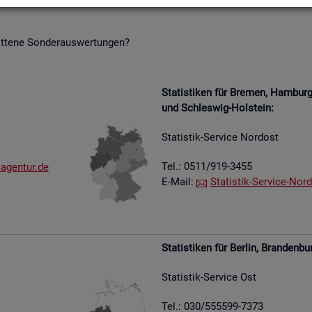
it­te­ne Son­der­aus­wer­tun­gen?
Sta­tis­ti­ken für Bre­men, Ham­bu
und Schles­wig-Hol­stein:
Sta­tis­tik-Ser­vice Nord­ost
Tel.: 0511/919-3455
​agen​tur.​de
E-Mail:
Sta­tis­tik-Ser­vice-Nord
Sta­tis­ti­ken für Ber­lin, Bran­den­bu
Sta­tis­tik-Ser­vice Ost
Tel.: 030/555599-7373