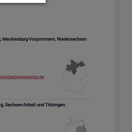
rg, Meck­len­burg-Vor­pom­mern,
Nie­der­sach­sen
­ost@​arb​eits​agen​tur.​de
rg,
Sach­sen-An­halt und Thü­rin­gen: