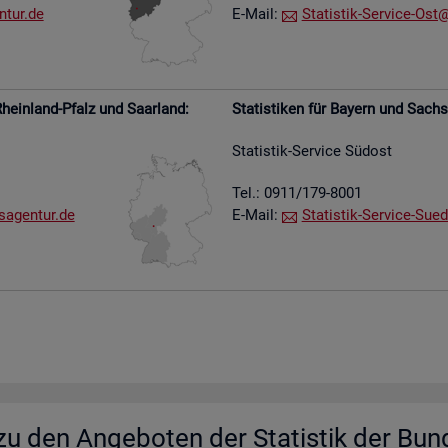
​tur.​de
E-Mail:
Sta­tis­tik-Ser­vice-Ost@​
hein­land-Pfalz und Saar­land:
Sta­tis­ti­ken für Bay­ern und Sach­
Sta­tis­tik-Ser­vice Süd­ost
Tel.: 0911/179-8001
s​agen​tur.​de
E-Mail:
Sta­tis­tik-Ser­vice-Su­e­
u den An­ge­bo­ten der Sta­tis­tik der Bun­