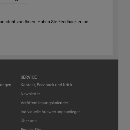
.
ach­richt von Ihnen. Haben Sie Feed­back zu an­
SER­VICE
run­gen
Kon­takt, Feed­back und Kri­tik
News­let­ter
Ver­öf­fent­li­chungs­ka­len­der
In­di­vi­du­el­le Aus­wer­tungs­an­lie­gen
Über uns
English Site