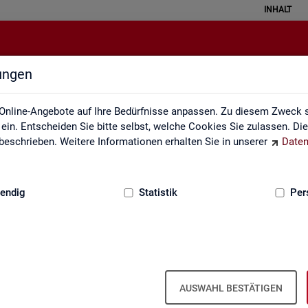
INHALT
lungen
Kontakt
Online-Angebote auf Ihre Bedürfnisse anpassen. Zu diesem Zweck s
in. Entscheiden Sie bitte selbst, welche Cookies Sie zulassen. Di
eschrieben. Weitere Informationen erhalten Sie in unserer
Daten
:
GRUNDLAGEN
endig
Statistik
Per
Kon­takt
AUSWAHL BESTÄTIGEN
Nut­zen Sie die Mög­lich­keit mit uns in Kon­takt zu tre­ten!