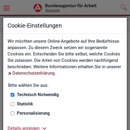
Kontakt
Cookie-Einstellungen
Kon­takt
Wir möchten unsere Online-Angebote auf Ihre Bedürfnisse
anpassen. Zu diesem Zweck setzen wir sogenannte
Cookies ein. Entscheiden Sie bitte selbst, welche Cookies
Nut­zen Sie die Mög­lich­keit mit uns in Kon­takt zu tre­ten!
Sie zulassen. Die Arten von Cookies werden nachfolgend
beschrieben. Weitere Informationen erhalten Sie in unserer
Sie haben Fra­gen zum An­ge­bot?
Datenschutzerklärung
.
Sie be­nö­ti­gen auf Ihre Fra­ge­stel­lung zu­ge­schnit­te­ne Son­der­
aus­wer­tun­gen?
Bitte wählen Sie aus:
Ihr Sta­tis­tik-Ser­vice hilft Ihnen wei­ter!
Technisch Notwendig
Sta­tis­ti­ken für das Bun­des­ge­biet:
Sta­tis­ti­ken f
Statistik
burg-Vor­pom­m
Zen­tra­ler Sta­tis­tik-Ser­vice
Personalisierung
Schles­wig-Hol­
Tel.
: 0911/179-3632
Sta­tis­tik-Ser­v
Details anzeigen