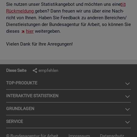
Sie nut­zen unser Sta­tis­tik­an­ge­bot und möch­ten uns eine
Rück­mel­dung
geben? Dann freu­en wir uns über eine Nach­
richt von Ihnen. Haben Sie Feed­back zu an­de­ren Be­rei­chen/
Dienst­leis­tun­gen der Bun­des­agen­tur für Ar­beit, so kön­nen Sie
die­ses
hier
wei­ter­ge­ben.
Vie­len Dank für Ihre An­re­gun­gen!
Diese Seite
empfehlen
TOP-PRO­DUK­TE
IN­TER­AK­TI­VE STA­TIS­TI­KEN
GRUND­LA­GEN
SER­VICE
© Bundesagentur für Arbeit
Impressum
Datenschutz