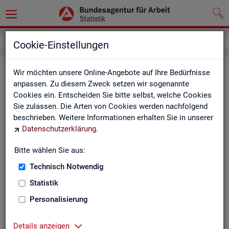
Kontakt
Cookie-Einstellungen
Kon­takt
Wir möchten unsere Online-Angebote auf Ihre Bedürfnisse
anpassen. Zu diesem Zweck setzen wir sogenannte
Cookies ein. Entscheiden Sie bitte selbst, welche Cookies
Nut­zen Sie die Mög­lich­keit mit uns in Kon­takt zu tre­ten!
Sie zulassen. Die Arten von Cookies werden nachfolgend
beschrieben. Weitere Informationen erhalten Sie in unserer
Sie haben Fra­gen zum An­ge­bot?
Datenschutzerklärung
.
Sie be­nö­ti­gen auf Ihre Fra­ge­stel­lung zu­ge­schnit­te­ne Son­der­
aus­wer­tun­gen?
Bitte wählen Sie aus:
Ihr Sta­tis­tik-Ser­vice hilft Ihnen wei­ter!
Technisch Notwendig
Sta­tis­ti­ken für das Bun­des­ge­biet:
Sta­tis­ti­ken f
Statistik
burg-Vor­pom­m
Zen­tra­ler Sta­tis­tik-Ser­vice
Personalisierung
Schles­wig-Hol­
Tel.
: 0911/179-3632
Sta­tis­tik-Ser­v
Details anzeigen