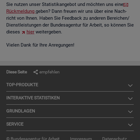
Sie nut­zen unser Sta­tis­tik­an­ge­bot und möch­ten uns eine
Rück­mel­dung
geben? Dann freu­en wir uns über eine Nach­
richt von Ihnen. Haben Sie Feed­back zu an­de­ren Be­rei­chen/
Dienst­leis­tun­gen der Bun­des­agen­tur für Ar­beit, so kön­nen Sie
die­ses
hier
wei­ter­ge­ben.
Vie­len Dank für Ihre An­re­gun­gen!
Diese Seite
empfehlen
TOP-PRO­DUK­TE
IN­TER­AK­TI­VE STA­TIS­TI­KEN
GRUND­LA­GEN
SER­VICE
© Bundesagentur für Arbeit
Impressum
Datenschutz