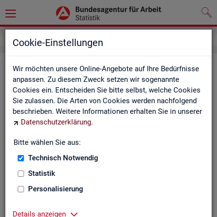
Kontakt
Cookie-Einstellungen
Kon­takt
Wir möchten unsere Online-Angebote auf Ihre Bedürfnisse
anpassen. Zu diesem Zweck setzen wir sogenannte
Cookies ein. Entscheiden Sie bitte selbst, welche Cookies
Nut­zen Sie die Mög­lich­keit mit uns in Kon­takt zu tre­ten!
Sie zulassen. Die Arten von Cookies werden nachfolgend
beschrieben. Weitere Informationen erhalten Sie in unserer
Sie haben Fra­gen zum An­ge­bot?
Datenschutzerklärung
.
Sie be­nö­ti­gen auf Ihre Fra­ge­stel­lung zu­ge­schnit­te­ne Son­der­
aus­wer­tun­gen?
Bitte wählen Sie aus:
Ihr Sta­tis­tik-Ser­vice hilft Ihnen wei­ter!
Technisch Notwendig
Sta­tis­ti­ken für das Bun­des­ge­biet:
Sta­tis­ti­ken f
Statistik
burg-Vor­pom­m
Zen­tra­ler Sta­tis­tik-Ser­vice
Personalisierung
Schles­wig-Hol­
Tel.
: 0911/179-3632
Sta­tis­tik-Ser­v
Details anzeigen