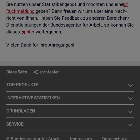
Sie nut­zen unser Sta­tis­tik­an­ge­bot und möch­ten uns eine
Rück­mel­dung
geben? Dann freu­en wir uns über eine Nach­
richt von Ihnen. Haben Sie Feed­back zu an­de­ren Be­rei­chen/
Dienst­leis­tun­gen der Bun­des­agen­tur für Ar­beit, so kön­nen Sie
die­ses
hier
wei­ter­ge­ben.
Vie­len Dank für Ihre An­re­gun­gen!
Diese Seite
empfehlen
TOP-PRO­DUK­TE
IN­TER­AK­TI­VE STA­TIS­TI­KEN
GRUND­LA­GEN
SER­VICE
© Bundesagentur für Arbeit
Impressum
Datenschutz