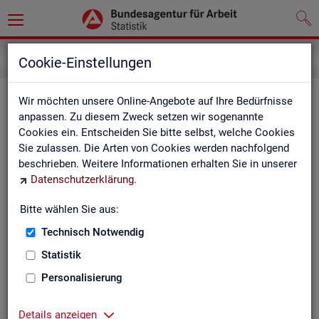
Kontakt
Cookie-Einstellungen
Kon­takt
Wir möchten unsere Online-Angebote auf Ihre Bedürfnisse
anpassen. Zu diesem Zweck setzen wir sogenannte
Cookies ein. Entscheiden Sie bitte selbst, welche Cookies
Nut­zen Sie die Mög­lich­keit mit uns in Kon­takt zu tre­ten!
Sie zulassen. Die Arten von Cookies werden nachfolgend
beschrieben. Weitere Informationen erhalten Sie in unserer
Sie haben Fra­gen zum An­ge­bot?
Datenschutzerklärung
.
Sie be­nö­ti­gen auf Ihre Fra­ge­stel­lung zu­ge­schnit­te­ne Son­der­
aus­wer­tun­gen?
Bitte wählen Sie aus:
Ihr Sta­tis­tik-Ser­vice hilft Ihnen wei­ter!
Technisch Notwendig
Sta­tis­ti­ken für das Bun­des­ge­biet:
Sta­tis­ti­ken f
Statistik
burg-Vor­pom­m
Zen­tra­ler Sta­tis­tik-Ser­vice
Personalisierung
Schles­wig-Hol­
Tel.
: 0911/179-3632
Sta­tis­tik-Ser­v
Details anzeigen