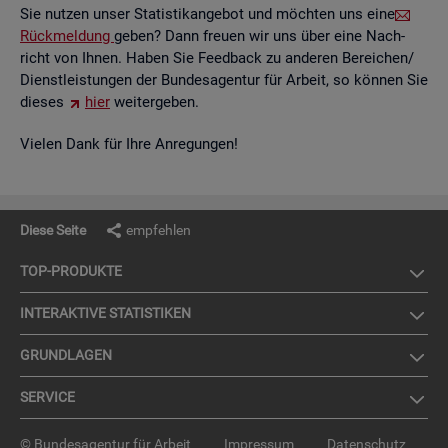
Sie nut­zen unser Sta­tis­tik­an­ge­bot und möch­ten uns eine
Rück­mel­dung
geben? Dann freu­en wir uns über eine Nach­
richt von Ihnen. Haben Sie Feed­back zu an­de­ren Be­rei­chen/
Dienst­leis­tun­gen der Bun­des­agen­tur für Ar­beit, so kön­nen Sie
die­ses
hier
wei­ter­ge­ben.
Vie­len Dank für Ihre An­re­gun­gen!
Diese Seite
empfehlen
TOP-PRO­DUK­TE
IN­TER­AK­TI­VE STA­TIS­TI­KEN
GRUND­LA­GEN
SER­VICE
© Bundesagentur für Arbeit
Impressum
Datenschutz