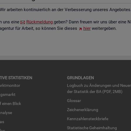
Wir ar­bei­ten kon­ti­nu­ier­lich an der Ver­bes­se­rung un­se­res An­ge­bo­tes
ten uns eine
Rück­mel­dung
geben? Dann freu­en wir uns über eine N
­agen­tur für Ar­beit, so kön­nen Sie die­ses
hier
wei­ter­ge­ben.
TI­VE STA­TIS­TI­KEN
GRUND­LA­GEN
rkt­mo­ni­tor
Log­buch zu Än­de­run­gen und Neue­
der Sta­tis­tik der BA (PDF, 2MB)
ngs­markt
Glos­sar
uf einen Blick
Zei­chen­er­klä­rung
na­ly­se
Kenn­zah­len­steck­brie­fe
­las
Sta­tis­ti­sche Ge­heim­hal­tung
­las