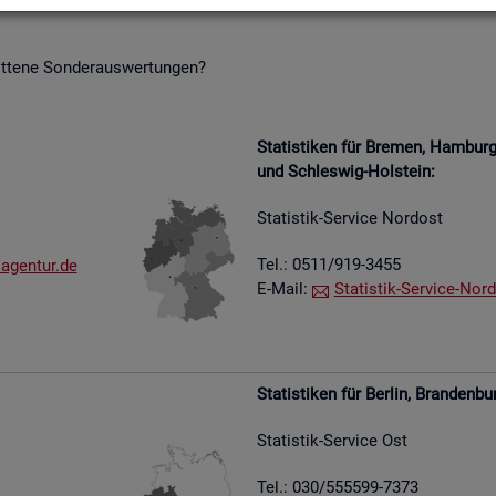
it­te­ne Son­der­aus­wer­tun­gen?
Sta­tis­ti­ken für Bre­men, Ham­bu
und Schles­wig-Hol­stein:
Sta­tis­tik-Ser­vice Nord­ost
Tel.: 0511/919-3455
​agen​tur.​de
E-Mail:
Sta­tis­tik-Ser­vice-Nord
Sta­tis­ti­ken für Ber­lin, Bran­den­bu
Sta­tis­tik-Ser­vice Ost
Tel.: 030/555599-7373