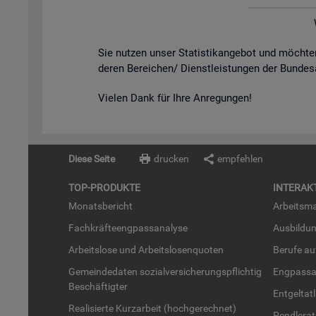
Sie nut­zen unser Sta­tis­tik­an­ge­bot und möch­
de­ren Be­rei­chen/ Dienst­leis­tun­gen der Bun­des
Vie­len Dank für Ihre An­re­gun­gen!
Diese Seite
drucken
empfehlen
TOP-PRO­DUK­TE
IN­TER­AK­
Mo­nats­be­richt
Ar­beits­ma
Fach­kräf­te­eng­pass­ana­ly­se
Aus­bil­du
Ar­beits­lo­se und Ar­beits­lo­sen­quo­ten
Be­ru­fe a
Ge­mein­de­da­ten so­zi­al­ver­si­che­rungs­pflich­tig
Eng­pass­a
Be­schäf­tig­ter
Ent­gel­t­at
Rea­li­sier­te Kurz­ar­beit (hoch­ge­rech­net)
Pend­ler­at