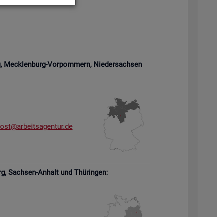
rg, Meck­len­burg-Vor­pom­mern,
Nie­der­sach­sen
­ost@​arb​eits​agen​tur.​de
rg,
Sach­sen-An­halt und Thü­rin­gen: