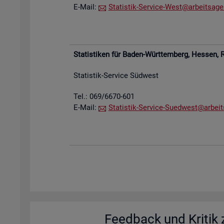
E-Mail:
Sta­tis­tik-Ser­vice-West@​arb​eits​agen
Sta­tis­ti­ken für Baden-Würt­tem­berg, Hes­sen,
R
Sta­tis­tik-Ser­vice Süd­west
Tel.: 069/6670-601
E-Mail:
Sta­tis­tik-Ser­vice-Su­ed­west@​arb​eit
Feed­back und Kri­tik z