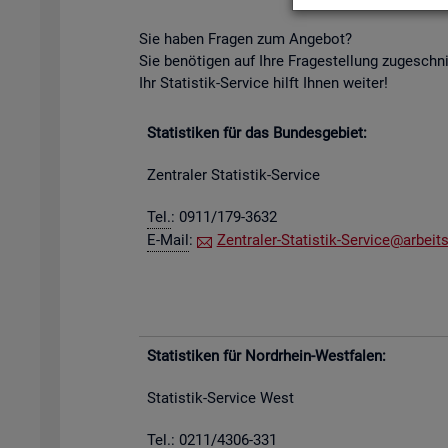
Sie haben Fra­gen zum An­ge­bot?
Sie be­nö­ti­gen auf Ihre Fra­ge­stel­lung zu­ge­schn
Ihr Sta­tis­tik-Ser­vice hilft Ihnen wei­ter!
Sta­tis­ti­ken für das Bun­des­ge­biet:
Zen­tra­ler Sta­tis­tik-Ser­vice
Tel.
: 0911/179-3632
E-Mail
:
Zen­tra­ler-Sta­tis­tik-Ser­vice@​arb​eits
Sta­tis­ti­ken für Nord­rhein-West­fa­len:
Sta­tis­tik-Ser­vice West
Tel.: 0211/4306-331