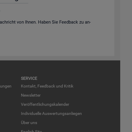
.
ach­richt von Ihnen. Haben Sie Feed­back zu an­
SER­VICE
run­gen
Kon­takt, Feed­back und Kri­tik
News­let­ter
Ver­öf­fent­li­chungs­ka­len­der
In­di­vi­du­el­le Aus­wer­tungs­an­lie­gen
Über uns
English Site