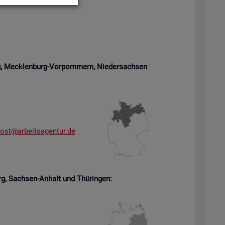
rg, Meck­len­burg-Vor­pom­mern,
Nie­der­sach­sen
­ost@​arb​eits​agen​tur.​de
rg,
Sach­sen-An­halt und Thü­rin­gen: