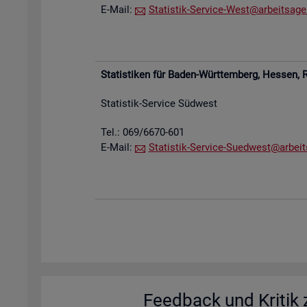
E-Mail:
Sta­tis­tik-Ser­vice-West@​arb​eits​agen
Sta­tis­ti­ken für Baden-Würt­tem­berg, Hes­sen,
R
Sta­tis­tik-Ser­vice Süd­west
Tel.: 069/6670-601
E-Mail:
Sta­tis­tik-Ser­vice-Su­ed­west@​arb​eit
Feed­back und Kri­tik z