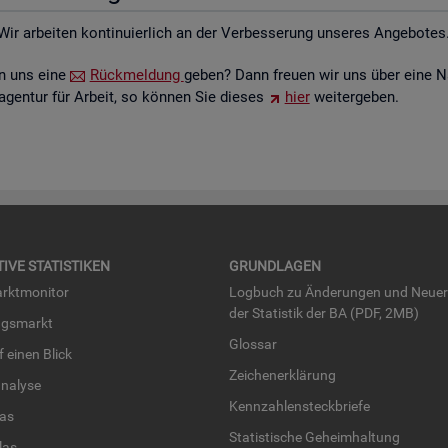
Wir ar­bei­ten kon­ti­nu­ier­lich an der Ver­bes­se­rung un­se­res An­ge­bo­tes
ten uns eine
Rück­mel­dung
geben? Dann freu­en wir uns über eine N
­agen­tur für Ar­beit, so kön­nen Sie die­ses
hier
wei­ter­ge­ben.
TI­VE STA­TIS­TI­KEN
GRUND­LA­GEN
rkt­mo­ni­tor
Log­buch zu Än­de­run­gen und Neue­
der Sta­tis­tik der BA (PDF, 2MB)
ngs­markt
Glos­sar
uf einen Blick
Zei­chen­er­klä­rung
na­ly­se
Kenn­zah­len­steck­brie­fe
­las
Sta­tis­ti­sche Ge­heim­hal­tung
­las