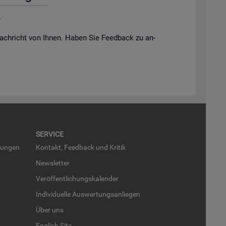
.
ach­richt von Ihnen. Haben Sie Feed­back zu an­
SER­VICE
run­gen
Kon­takt, Feed­back und Kri­tik
News­let­ter
Ver­öf­fent­li­chungs­ka­len­der
In­di­vi­du­el­le Aus­wer­tungs­an­lie­gen
Über uns
English Site