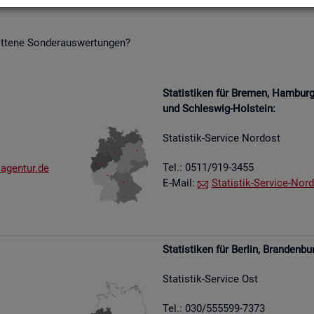
it­te­ne Son­der­aus­wer­tun­gen?
Sta­tis­ti­ken für Bre­men, Ham­bu
und Schles­wig-Hol­stein:
Sta­tis­tik-Ser­vice Nord­ost
Tel.: 0511/919-3455
​agen​tur.​de
E-Mail:
Sta­tis­tik-Ser­vice-Nord
Sta­tis­ti­ken für Ber­lin, Bran­den­bu
Sta­tis­tik-Ser­vice Ost
Tel.: 030/555599-7373