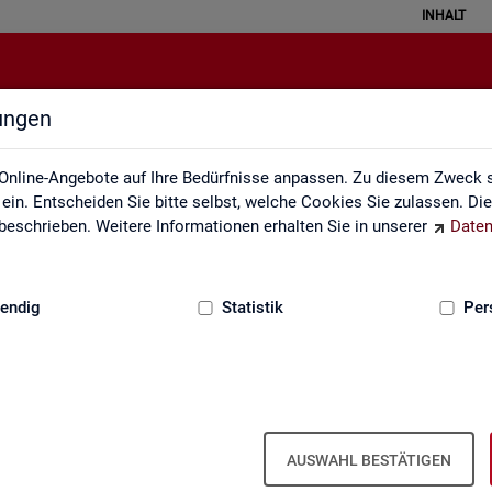
INHALT
lungen
Kontakt
Online-Angebote auf Ihre Bedürfnisse anpassen. Zu diesem Zweck s
in. Entscheiden Sie bitte selbst, welche Cookies Sie zulassen. Di
eschrieben. Weitere Informationen erhalten Sie in unserer
Daten
:
GRUNDLAGEN
endig
Statistik
Per
Kon­takt
AUSWAHL BESTÄTIGEN
Nut­zen Sie die Mög­lich­keit mit uns in Kon­takt zu tre­ten!