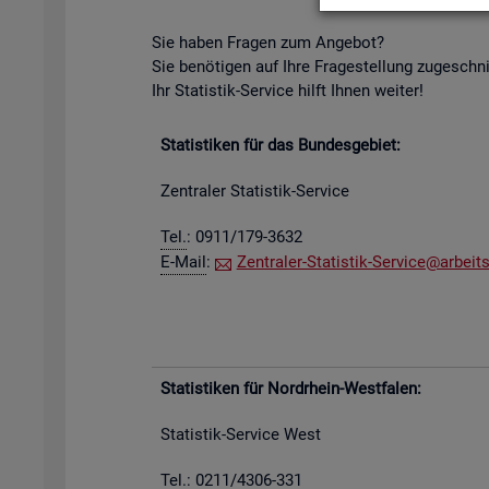
Sie haben Fra­gen zum An­ge­bot?
Sie be­nö­ti­gen auf Ihre Fra­ge­stel­lung zu­ge­schn
Ihr Sta­tis­tik-Ser­vice hilft Ihnen wei­ter!
Sta­tis­ti­ken für das Bun­des­ge­biet:
Zen­tra­ler Sta­tis­tik-Ser­vice
Tel.
: 0911/179-3632
E-Mail
:
Zen­tra­ler-Sta­tis­tik-Ser­vice@​arb​eits
Sta­tis­ti­ken für Nord­rhein-West­fa­len:
Sta­tis­tik-Ser­vice West
Tel.: 0211/4306-331