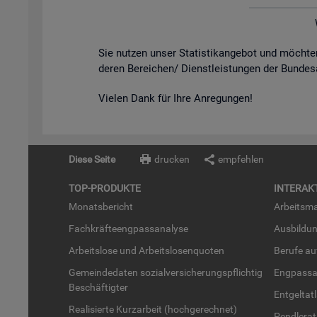
Sie nut­zen unser Sta­tis­tik­an­ge­bot und möch­
de­ren Be­rei­chen/ Dienst­leis­tun­gen der Bun­des
Vie­len Dank für Ihre An­re­gun­gen!
Diese Seite
drucken
empfehlen
TOP-PRO­DUK­TE
IN­TER­AK­
Mo­nats­be­richt
Ar­beits­ma
Fach­kräf­te­eng­pass­ana­ly­se
Aus­bil­du
Ar­beits­lo­se und Ar­beits­lo­sen­quo­ten
Be­ru­fe a
Ge­mein­de­da­ten so­zi­al­ver­si­che­rungs­pflich­tig
Eng­pass­a
Be­schäf­tig­ter
Ent­gel­t­at
Rea­li­sier­te Kurz­ar­beit (hoch­ge­rech­net)
Pend­ler­at