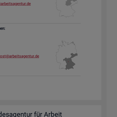
arb​eits​agen​tur.​de
sen:
dost@​arb​eits​agen​tur.​de
des­agen­tur für Ar­beit