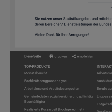
Sie nut­zen unser Sta­tis­tik­an­ge­bot und möch­
de­ren Be­rei­chen/ Dienst­leis­tun­gen der Bun­des
Vie­len Dank für Ihre An­re­gun­gen!
Diese Seite
drucken
empfehlen
TOP-PRO­DUK­TE
IN­TER­AK­
Mo­nats­be­richt
Ar­beits­ma
Fach­kräf­te­eng­pass­ana­ly­se
Aus­bil­du
Ar­beits­lo­se und Ar­beits­lo­sen­quo­ten
Be­ru­fe a
Ge­mein­de­da­ten so­zi­al­ver­si­che­rungs­pflich­tig
Eng­pass­a
Be­schäf­tig­ter
Ent­gel­t­at
Rea­li­sier­te Kurz­ar­beit (hoch­ge­rech­net)
Pend­ler­at