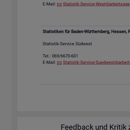
E-Mail:
Sta­tis­tik-Ser­vice-West@​arb​eits​agen
Sta­tis­ti­ken für Baden-Würt­tem­berg, Hes­sen,
R
Sta­tis­tik-Ser­vice Süd­west
Tel.: 069/6670-601
E-Mail:
Sta­tis­tik-Ser­vice-Su­ed­west@​arb​eit
Feed­back und Kri­tik z