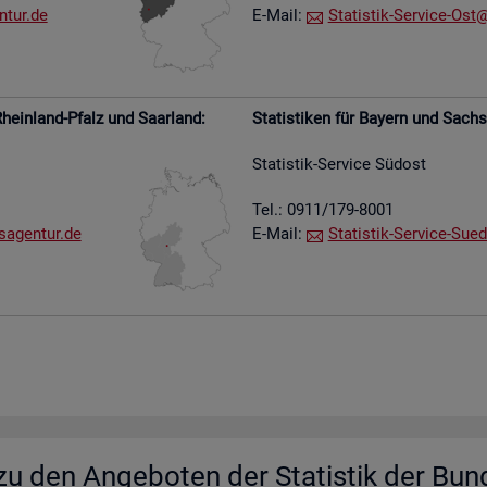
​tur.​de
E-Mail:
Sta­tis­tik-Ser­vice-Ost@​
hein­land-Pfalz und Saar­land:
Sta­tis­ti­ken für Bay­ern und Sach­
Sta­tis­tik-Ser­vice Süd­ost
Tel.: 0911/179-8001
s​agen​tur.​de
E-Mail:
Sta­tis­tik-Ser­vice-Su­e­
u den An­ge­bo­ten der Sta­tis­tik der Bun­