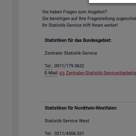
Sie haben Fra­gen zum An­ge­bot?
Sie be­nö­ti­gen auf Ihre Fra­ge­stel­lung zu­ge­schn
Ihr Sta­tis­tik-Ser­vice hilft Ihnen wei­ter!
Sta­tis­ti­ken für das Bun­des­ge­biet:
Zen­tra­ler Sta­tis­tik-Ser­vice
Tel.
: 0911/179-3632
E-Mail
:
Zen­tra­ler-Sta­tis­tik-Ser­vice@​arb​eits
Sta­tis­ti­ken für Nord­rhein-West­fa­len:
Sta­tis­tik-Ser­vice West
Tel.: 0211/4306-331