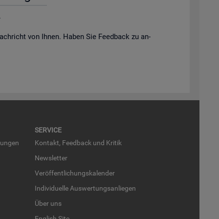
.
ach­richt von Ihnen. Haben Sie Feed­back zu an­
SER­VICE
run­gen
Kon­takt, Feed­back und Kri­tik
News­let­ter
Ver­öf­fent­li­chungs­ka­len­der
In­di­vi­du­el­le Aus­wer­tungs­an­lie­gen
Über uns
English Site