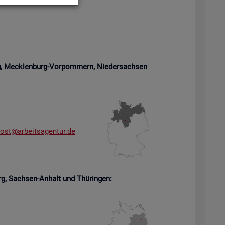
rg, Meck­len­burg-Vor­pom­mern,
Nie­der­sach­sen
­ost@​arb​eits​agen​tur.​de
rg,
Sach­sen-An­halt und Thü­rin­gen: