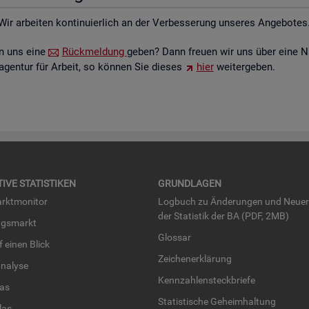
Wir ar­bei­ten kon­ti­nu­ier­lich an der Ver­bes­se­rung un­se­res An­ge­bo­tes
ten uns eine
Rück­mel­dung
geben? Dann freu­en wir uns über eine N
­agen­tur für Ar­beit, so kön­nen Sie die­ses
hier
wei­ter­ge­ben.
TI­VE STA­TIS­TI­KEN
GRUND­LA­GEN
rkt­mo­ni­tor
Log­buch zu Än­de­run­gen und Neue­
der Sta­tis­tik der BA (PDF, 2MB)
ngs­markt
Glos­sar
uf einen Blick
Zei­chen­er­klä­rung
na­ly­se
Kenn­zah­len­steck­brie­fe
­las
Sta­tis­ti­sche Ge­heim­hal­tung
­las