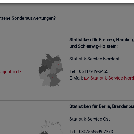
it­te­ne Son­der­aus­wer­tun­gen?
Sta­tis­ti­ken für Bre­men, Ham­bu
und Schles­wig-Hol­stein:
Sta­tis­tik-Ser­vice Nord­ost
Tel.: 0511/919-3455
​agen​tur.​de
E-Mail:
Sta­tis­tik-Ser­vice-Nord
Sta­tis­ti­ken für Ber­lin, Bran­den­bu
Sta­tis­tik-Ser­vice Ost
Tel.: 030/555599-7373