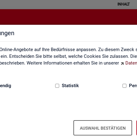
INHALT
lungen
Kontakt
Online-Angebote auf Ihre Bedürfnisse anpassen. Zu diesem Zweck s
in. Entscheiden Sie bitte selbst, welche Cookies Sie zulassen. Di
eschrieben. Weitere Informationen erhalten Sie in unserer
Daten
:
GRUNDLAGEN
endig
Statistik
Per
Kon­takt
AUSWAHL BESTÄTIGEN
Nut­zen Sie die Mög­lich­keit mit uns in Kon­takt zu tre­ten!