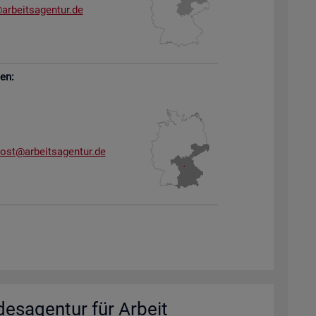
arb​eits​agen​tur.​de
sen:
dost@​arb​eits​agen​tur.​de
des­agen­tur für Ar­beit