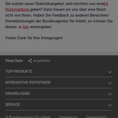
Sie nut­zen unser Sta­tis­tik­an­ge­bot und möch­ten uns eine
Rück­mel­dung
geben? Dann freu­en wir uns über eine Nach­
richt von Ihnen. Haben Sie Feed­back zu an­de­ren Be­rei­chen/
Dienst­leis­tun­gen der Bun­des­agen­tur für Ar­beit, so kön­nen Sie
die­ses
hier
wei­ter­ge­ben.
Vie­len Dank für Ihre An­re­gun­gen!
Diese Seite
empfehlen
TOP-PRO­DUK­TE
IN­TER­AK­TI­VE STA­TIS­TI­KEN
GRUND­LA­GEN
SER­VICE
© Bundesagentur für Arbeit
Impressum
Datenschutz