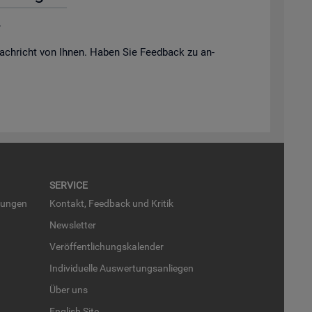
.
ach­richt von Ihnen. Haben Sie Feed­back zu an­
SER­VICE
run­gen
Kon­takt, Feed­back und Kri­tik
News­let­ter
Ver­öf­fent­li­chungs­ka­len­der
In­di­vi­du­el­le Aus­wer­tungs­an­lie­gen
Über uns
English Site