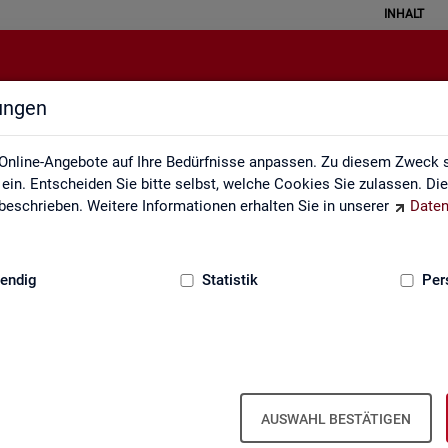
INHALT
lungen
Kontakt
Online-Angebote auf Ihre Bedürfnisse anpassen. Zu diesem Zweck s
in. Entscheiden Sie bitte selbst, welche Cookies Sie zulassen. Di
eschrieben. Weitere Informationen erhalten Sie in unserer
Daten
:
GRUNDLAGEN
endig
Statistik
Per
Kon­takt
AUSWAHL BESTÄTIGEN
Nut­zen Sie die Mög­lich­keit mit uns in Kon­takt zu tre­ten!