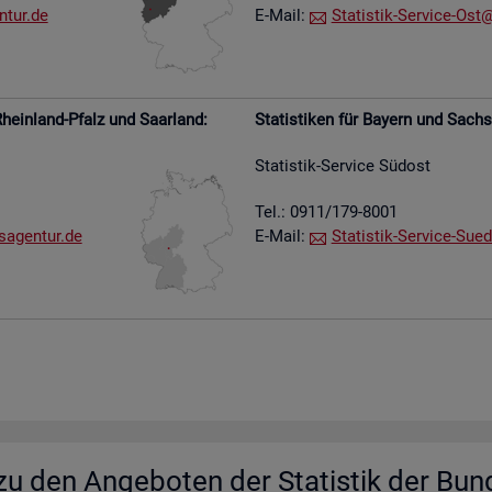
​tur.​de
E-Mail:
Sta­tis­tik-Ser­vice-Ost@​
hein­land-Pfalz und Saar­land:
Sta­tis­ti­ken für Bay­ern und Sach­
Sta­tis­tik-Ser­vice Süd­ost
Tel.: 0911/179-8001
s​agen​tur.​de
E-Mail:
Sta­tis­tik-Ser­vice-Su­e­
u den An­ge­bo­ten der Sta­tis­tik der Bun­