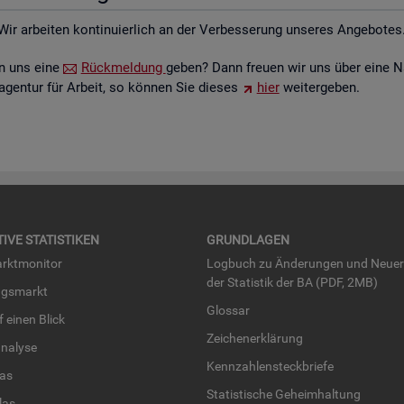
Wir ar­bei­ten kon­ti­nu­ier­lich an der Ver­bes­se­rung un­se­res An­ge­bo­tes
ten uns eine
Rück­mel­dung
geben? Dann freu­en wir uns über eine N
­agen­tur für Ar­beit, so kön­nen Sie die­ses
hier
wei­ter­ge­ben.
TI­VE STA­TIS­TI­KEN
GRUND­LA­GEN
rkt­mo­ni­tor
Log­buch zu Än­de­run­gen und Neue­
der Sta­tis­tik der BA (PDF, 2MB)
ngs­markt
Glos­sar
uf einen Blick
Zei­chen­er­klä­rung
na­ly­se
Kenn­zah­len­steck­brie­fe
­las
Sta­tis­ti­sche Ge­heim­hal­tung
­las