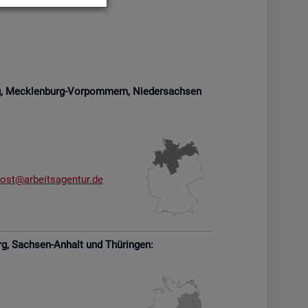
rg, Meck­len­burg-Vor­pom­mern,
Nie­der­sach­sen
­ost@​arb​eits​agen​tur.​de
rg,
Sach­sen-An­halt und Thü­rin­gen: