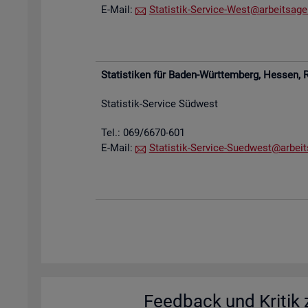
E-Mail:
Sta­tis­tik-Ser­vice-West@​arb​eits​agen
Sta­tis­ti­ken für Baden-Würt­tem­berg, Hes­sen,
R
Sta­tis­tik-Ser­vice Süd­west
Tel.: 069/6670-601
E-Mail:
Sta­tis­tik-Ser­vice-Su­ed­west@​arb​eit
Feed­back und Kri­tik z