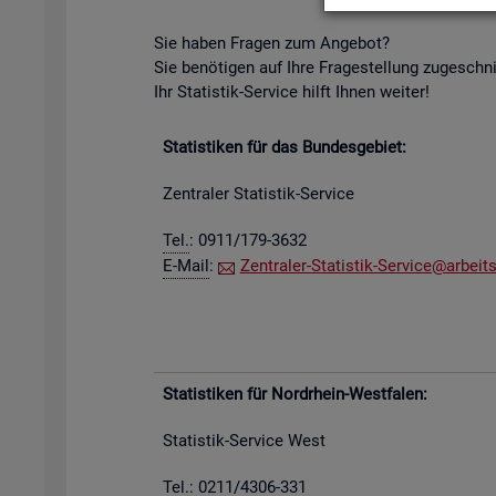
Sie haben Fra­gen zum An­ge­bot?
Sie be­nö­ti­gen auf Ihre Fra­ge­stel­lung zu­ge­schn
Ihr Sta­tis­tik-Ser­vice hilft Ihnen wei­ter!
Sta­tis­ti­ken für das Bun­des­ge­biet:
Zen­tra­ler Sta­tis­tik-Ser­vice
Tel.
: 0911/179-3632
E-Mail
:
Zen­tra­ler-Sta­tis­tik-Ser­vice@​arb​eits
Sta­tis­ti­ken für Nord­rhein-West­fa­len:
Sta­tis­tik-Ser­vice West
Tel.: 0211/4306-331