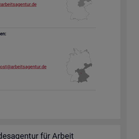
arb​eits​agen​tur.​de
sen:
dost@​arb​eits​agen​tur.​de
des­agen­tur für Ar­beit