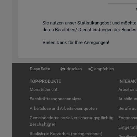
Sie nut­zen unser Sta­tis­tik­an­ge­bot und möch­
de­ren Be­rei­chen/ Dienst­leis­tun­gen der Bun­des
Vie­len Dank für Ihre An­re­gun­gen!
Diese Seite
drucken
empfehlen
TOP-PRO­DUK­TE
IN­TER­AK­
Mo­nats­be­richt
Ar­beits­ma
Fach­kräf­te­eng­pass­ana­ly­se
Aus­bil­du
Ar­beits­lo­se und Ar­beits­lo­sen­quo­ten
Be­ru­fe a
Ge­mein­de­da­ten so­zi­al­ver­si­che­rungs­pflich­tig
Eng­pass­a
Be­schäf­tig­ter
Ent­gel­t­at
Rea­li­sier­te Kurz­ar­beit (hoch­ge­rech­net)
Pend­ler­at