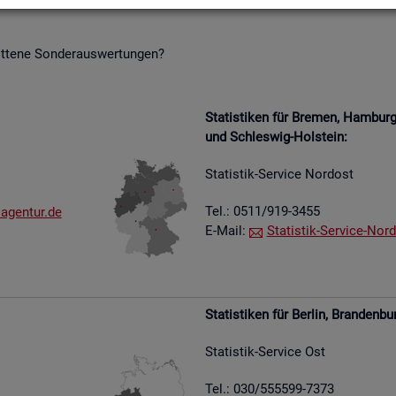
it­te­ne Son­der­aus­wer­tun­gen?
Sta­tis­ti­ken für Bre­men, Ham­bu
und Schles­wig-Hol­stein:
Sta­tis­tik-Ser­vice Nord­ost
Tel.: 0511/919-3455
​agen​tur.​de
E-Mail:
Sta­tis­tik-Ser­vice-Nord
Sta­tis­ti­ken für Ber­lin, Bran­den­bu
Sta­tis­tik-Ser­vice Ost
Tel.: 030/555599-7373