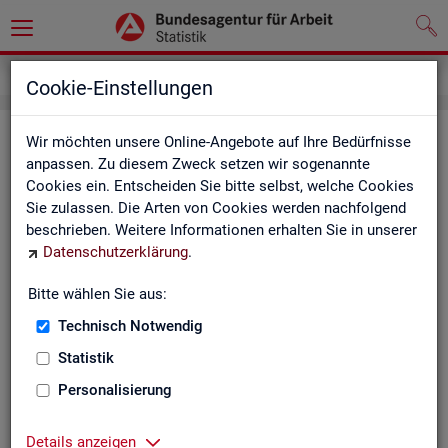
Kontakt
Cookie-Einstellungen
Kon­takt
Wir möchten unsere Online-Angebote auf Ihre Bedürfnisse
anpassen. Zu diesem Zweck setzen wir sogenannte
Cookies ein. Entscheiden Sie bitte selbst, welche Cookies
Nut­zen Sie die Mög­lich­keit mit uns in Kon­takt zu tre­ten!
Sie zulassen. Die Arten von Cookies werden nachfolgend
beschrieben. Weitere Informationen erhalten Sie in unserer
Sie haben Fra­gen zum An­ge­bot?
Datenschutzerklärung
.
Sie be­nö­ti­gen auf Ihre Fra­ge­stel­lung zu­ge­schnit­te­ne Son­der­
aus­wer­tun­gen?
Bitte wählen Sie aus:
Ihr Sta­tis­tik-Ser­vice hilft Ihnen wei­ter!
Technisch Notwendig
Sta­tis­ti­ken für das Bun­des­ge­biet:
Sta­tis­ti­ken f
Statistik
burg-Vor­pom­m
Zen­tra­ler Sta­tis­tik-Ser­vice
Personalisierung
Schles­wig-Hol­
Tel.
: 0911/179-3632
Sta­tis­tik-Ser­v
Details anzeigen