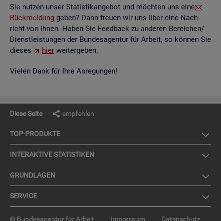
Sie nut­zen unser Sta­tis­tik­an­ge­bot und möch­ten uns eine
Rück­mel­dung
geben? Dann freu­en wir uns über eine Nach­
richt von Ihnen. Haben Sie Feed­back zu an­de­ren Be­rei­chen/
Dienst­leis­tun­gen der Bun­des­agen­tur für Ar­beit, so kön­nen Sie
die­ses
hier
wei­ter­ge­ben.
Vie­len Dank für Ihre An­re­gun­gen!
Diese Seite
empfehlen
TOP-PRO­DUK­TE
IN­TER­AK­TI­VE STA­TIS­TI­KEN
GRUND­LA­GEN
SER­VICE
© Bundesagentur für Arbeit
Impressum
Datenschutz