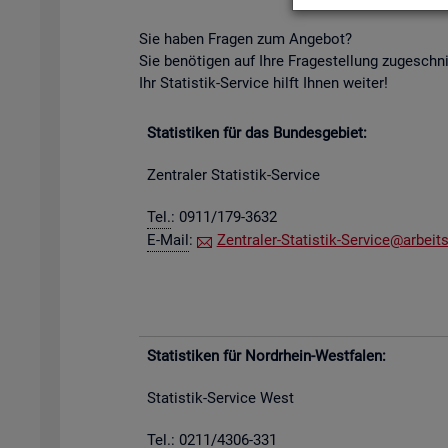
Sie haben Fra­gen zum An­ge­bot?
Sie be­nö­ti­gen auf Ihre Fra­ge­stel­lung zu­ge­schn
Ihr Sta­tis­tik-Ser­vice hilft Ihnen wei­ter!
Sta­tis­ti­ken für das Bun­des­ge­biet:
Zen­tra­ler Sta­tis­tik-Ser­vice
Tel.
: 0911/179-3632
E-Mail
:
Zen­tra­ler-Sta­tis­tik-Ser­vice@​arb​eits
Sta­tis­ti­ken für Nord­rhein-West­fa­len:
Sta­tis­tik-Ser­vice West
Tel.: 0211/4306-331