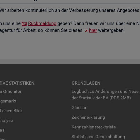
Wir ar­bei­ten kon­ti­nu­ier­lich an der Ver­bes­se­rung un­se­res An­ge­bo­tes
ten uns eine
Rück­mel­dung
geben? Dann freu­en wir uns über eine N
­agen­tur für Ar­beit, so kön­nen Sie die­ses
hier
wei­ter­ge­ben.
TI­VE STA­TIS­TI­KEN
GRUND­LA­GEN
rkt­mo­ni­tor
Log­buch zu Än­de­run­gen und Neue­
der Sta­tis­tik der BA (PDF, 2MB)
ngs­markt
Glos­sar
uf einen Blick
Zei­chen­er­klä­rung
na­ly­se
Kenn­zah­len­steck­brie­fe
­las
Sta­tis­ti­sche Ge­heim­hal­tung
­las