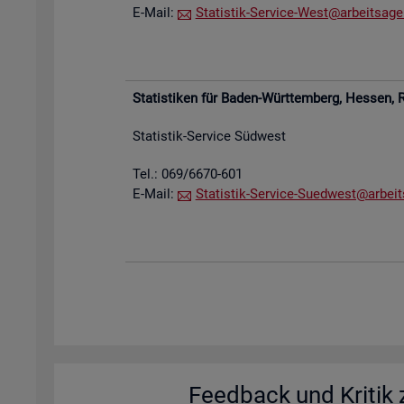
E-Mail:
Sta­tis­tik-Ser­vice-West@​arb​eits​agen
Sta­tis­ti­ken für Baden-Würt­tem­berg, Hes­sen,
R
Sta­tis­tik-Ser­vice Süd­west
Tel.: 069/6670-601
E-Mail:
Sta­tis­tik-Ser­vice-Su­ed­west@​arb​eit
Feed­back und Kri­tik z