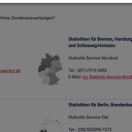
it­te­ne Son­der­aus­wer­tun­gen?
Sta­tis­ti­ken für Bre­men, Ham­bu
und Schles­wig-Hol­stein:
Sta­tis­tik-Ser­vice Nord­ost
Tel.: 0511/919-3455
​agen​tur.​de
E-Mail:
Sta­tis­tik-Ser­vice-Nord
Sta­tis­ti­ken für Ber­lin, Bran­den­bu
Sta­tis­tik-Ser­vice Ost
Tel.: 030/555599-7373