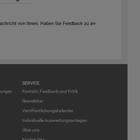
.
ach­richt von Ihnen. Haben Sie Feed­back zu an­
SER­VICE
run­gen
Kon­takt, Feed­back und Kri­tik
News­let­ter
Ver­öf­fent­li­chungs­ka­len­der
In­di­vi­du­el­le Aus­wer­tungs­an­lie­gen
Über uns
English Site