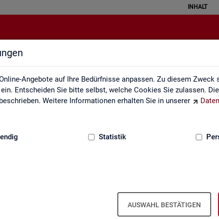
INHALT
lungen
Kontakt
Online-Angebote auf Ihre Bedürfnisse anpassen. Zu diesem Zweck s
in. Entscheiden Sie bitte selbst, welche Cookies Sie zulassen. Di
eschrieben. Weitere Informationen erhalten Sie in unserer
Daten
:
GRUNDLAGEN
endig
Statistik
Per
Kon­takt
AUSWAHL BESTÄTIGEN
Nut­zen Sie die Mög­lich­keit mit uns in Kon­takt zu tre­ten!