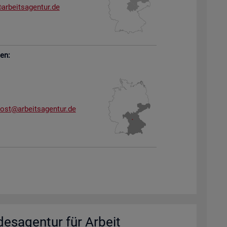
arb​eits​agen​tur.​de
sen:
dost@​arb​eits​agen​tur.​de
des­agen­tur für Ar­beit