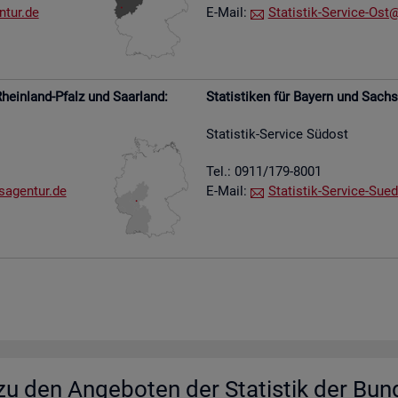
​tur.​de
E-Mail:
Sta­tis­tik-Ser­vice-Ost@​
hein­land-Pfalz und Saar­land:
Sta­tis­ti­ken für Bay­ern und Sach­
Sta­tis­tik-Ser­vice Süd­ost
Tel.: 0911/179-8001
s​agen​tur.​de
E-Mail:
Sta­tis­tik-Ser­vice-Su­e­
u den An­ge­bo­ten der Sta­tis­tik der Bun­