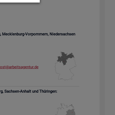
rg, Meck­len­burg-Vor­pom­mern,
Nie­der­sach­sen
­ost@​arb​eits​agen​tur.​de
rg,
Sach­sen-An­halt und Thü­rin­gen: