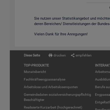
Sie nut­zen unser Sta­tis­tik­an­ge­bot und möch­
de­ren Be­rei­chen/ Dienst­leis­tun­gen der Bun­des
Vie­len Dank für Ihre An­re­gun­gen!
Diese Seite
drucken
empfehlen
TOP-PRO­DUK­TE
IN­TER­AK­
Mo­nats­be­richt
Ar­beits­ma
Fach­kräf­te­eng­pass­ana­ly­se
Aus­bil­du
Ar­beits­lo­se und Ar­beits­lo­sen­quo­ten
Be­ru­fe a
Ge­mein­de­da­ten so­zi­al­ver­si­che­rungs­pflich­tig
Eng­pass­a
Be­schäf­tig­ter
Ent­gel­t­at
Rea­li­sier­te Kurz­ar­beit (hoch­ge­rech­net)
Pend­ler­at