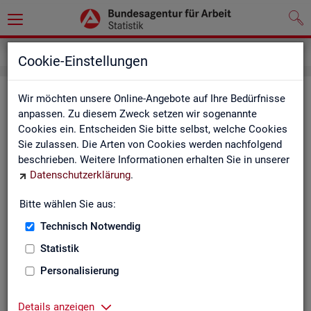
Kontakt
Cookie-Einstellungen
Kon­takt
Wir möchten unsere Online-Angebote auf Ihre Bedürfnisse
anpassen. Zu diesem Zweck setzen wir sogenannte
Cookies ein. Entscheiden Sie bitte selbst, welche Cookies
Nut­zen Sie die Mög­lich­keit mit uns in Kon­takt zu tre­ten!
Sie zulassen. Die Arten von Cookies werden nachfolgend
beschrieben. Weitere Informationen erhalten Sie in unserer
Sie haben Fra­gen zum An­ge­bot?
Datenschutzerklärung
.
Sie be­nö­ti­gen auf Ihre Fra­ge­stel­lung zu­ge­schnit­te­ne Son­der­
aus­wer­tun­gen?
Bitte wählen Sie aus:
Ihr Sta­tis­tik-Ser­vice hilft Ihnen wei­ter!
Technisch Notwendig
Sta­tis­ti­ken für das Bun­des­ge­biet:
Sta­tis­ti­ken f
Statistik
burg-Vor­pom­m
Zen­tra­ler Sta­tis­tik-Ser­vice
Personalisierung
Schles­wig-Hol­
Tel.
: 0911/179-3632
Sta­tis­tik-Ser­v
Details anzeigen