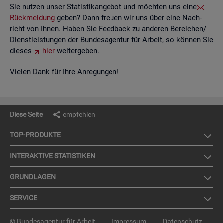
Sie nut­zen unser Sta­tis­tik­an­ge­bot und möch­ten uns eine
Rück­mel­dung
geben? Dann freu­en wir uns über eine Nach­
richt von Ihnen. Haben Sie Feed­back zu an­de­ren Be­rei­chen/
Dienst­leis­tun­gen der Bun­des­agen­tur für Ar­beit, so kön­nen Sie
die­ses
hier
wei­ter­ge­ben.
Vie­len Dank für Ihre An­re­gun­gen!
Diese Seite
empfehlen
TOP-PRO­DUK­TE
IN­TER­AK­TI­VE STA­TIS­TI­KEN
GRUND­LA­GEN
SER­VICE
© Bundesagentur für Arbeit
Impressum
Datenschutz