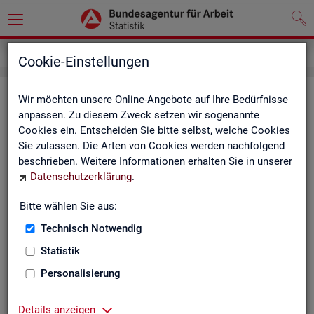
Kontakt
Cookie-Einstellungen
Kon­takt
Wir möchten unsere Online-Angebote auf Ihre Bedürfnisse
anpassen. Zu diesem Zweck setzen wir sogenannte
Cookies ein. Entscheiden Sie bitte selbst, welche Cookies
Nut­zen Sie die Mög­lich­keit mit uns in Kon­takt zu tre­ten!
Sie zulassen. Die Arten von Cookies werden nachfolgend
beschrieben. Weitere Informationen erhalten Sie in unserer
Sie haben Fra­gen zum An­ge­bot?
Datenschutzerklärung
.
Sie be­nö­ti­gen auf Ihre Fra­ge­stel­lung zu­ge­schnit­te­ne Son­der­
aus­wer­tun­gen?
Bitte wählen Sie aus:
Ihr Sta­tis­tik-Ser­vice hilft Ihnen wei­ter!
Technisch Notwendig
Sta­tis­ti­ken für das Bun­des­ge­biet:
Sta­tis­ti­ken f
Statistik
burg-Vor­pom­m
Zen­tra­ler Sta­tis­tik-Ser­vice
Personalisierung
Schles­wig-Hol­
Tel.
: 0911/179-3632
Sta­tis­tik-Ser­v
Details anzeigen