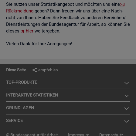
Sie nut­zen unser Sta­tis­tik­an­ge­bot und möch­ten uns eine
Rück­mel­dung
geben? Dann freu­en wir uns über eine Nach­
richt von Ihnen. Haben Sie Feed­back zu an­de­ren Be­rei­chen/
Dienst­leis­tun­gen der Bun­des­agen­tur für Ar­beit, so kön­nen Sie
die­ses
hier
wei­ter­ge­ben.
Vie­len Dank für Ihre An­re­gun­gen!
Diese Seite
empfehlen
TOP-PRO­DUK­TE
IN­TER­AK­TI­VE STA­TIS­TI­KEN
GRUND­LA­GEN
SER­VICE
© Bundesagentur für Arbeit
Impressum
Datenschutz