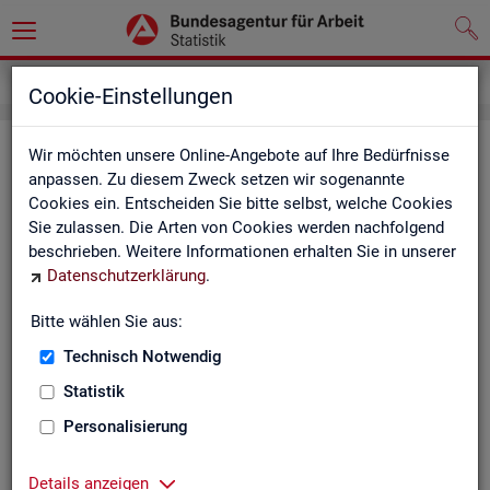
Kontakt
Cookie-Einstellungen
Kon­takt
Wir möchten unsere Online-Angebote auf Ihre Bedürfnisse
anpassen. Zu diesem Zweck setzen wir sogenannte
Cookies ein. Entscheiden Sie bitte selbst, welche Cookies
Nut­zen Sie die Mög­lich­keit mit uns in Kon­takt zu tre­ten!
Sie zulassen. Die Arten von Cookies werden nachfolgend
beschrieben. Weitere Informationen erhalten Sie in unserer
Sie haben Fra­gen zum An­ge­bot?
Datenschutzerklärung
.
Sie be­nö­ti­gen auf Ihre Fra­ge­stel­lung zu­ge­schnit­te­ne Son­der­
aus­wer­tun­gen?
Bitte wählen Sie aus:
Ihr Sta­tis­tik-Ser­vice hilft Ihnen wei­ter!
Technisch Notwendig
Sta­tis­ti­ken für das Bun­des­ge­biet:
Sta­tis­ti­ken f
Statistik
burg-Vor­pom­m
Zen­tra­ler Sta­tis­tik-Ser­vice
Personalisierung
Schles­wig-Hol­
Tel.
: 0911/179-3632
Sta­tis­tik-Ser­v
Details anzeigen