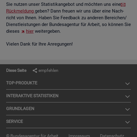
Sie nut­zen unser Sta­tis­tik­an­ge­bot und möch­ten uns eine
Rück­mel­dung
geben? Dann freu­en wir uns über eine Nach­
richt von Ihnen. Haben Sie Feed­back zu an­de­ren Be­rei­chen/
Dienst­leis­tun­gen der Bun­des­agen­tur für Ar­beit, so kön­nen Sie
die­ses
hier
wei­ter­ge­ben.
Vie­len Dank für Ihre An­re­gun­gen!
Diese Seite
empfehlen
TOP-PRO­DUK­TE
IN­TER­AK­TI­VE STA­TIS­TI­KEN
GRUND­LA­GEN
SER­VICE
© Bundesagentur für Arbeit
Impressum
Datenschutz