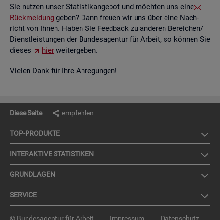
Sie nut­zen unser Sta­tis­tik­an­ge­bot und möch­ten uns eine
Rück­mel­dung
geben? Dann freu­en wir uns über eine Nach­
richt von Ihnen. Haben Sie Feed­back zu an­de­ren Be­rei­chen/
Dienst­leis­tun­gen der Bun­des­agen­tur für Ar­beit, so kön­nen Sie
die­ses
hier
wei­ter­ge­ben.
Vie­len Dank für Ihre An­re­gun­gen!
Diese Seite
empfehlen
TOP-PRO­DUK­TE
IN­TER­AK­TI­VE STA­TIS­TI­KEN
GRUND­LA­GEN
SER­VICE
© Bundesagentur für Arbeit
Impressum
Datenschutz