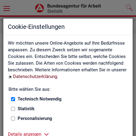
Kontakt
Cookie-Einstellungen
Kon­takt
Wir möchten unsere Online-Angebote auf Ihre Bedürfnisse
anpassen. Zu diesem Zweck setzen wir sogenannte
Cookies ein. Entscheiden Sie bitte selbst, welche Cookies
Nut­zen Sie die Mög­lich­keit mit uns in Kon­takt zu tre­ten!
Sie zulassen. Die Arten von Cookies werden nachfolgend
beschrieben. Weitere Informationen erhalten Sie in unserer
Sie haben Fra­gen zum An­ge­bot?
Datenschutzerklärung
.
Sie be­nö­ti­gen auf Ihre Fra­ge­stel­lung zu­ge­schnit­te­ne Son­der­
aus­wer­tun­gen?
Bitte wählen Sie aus:
Ihr Sta­tis­tik-Ser­vice hilft Ihnen wei­ter!
Technisch Notwendig
Sta­tis­ti­ken für das Bun­des­ge­biet:
Sta­tis­ti­ken f
Statistik
burg-Vor­pom­m
Zen­tra­ler Sta­tis­tik-Ser­vice
Personalisierung
Schles­wig-Hol­
Tel.
: 0911/179-3632
Sta­tis­tik-Ser­v
Details anzeigen