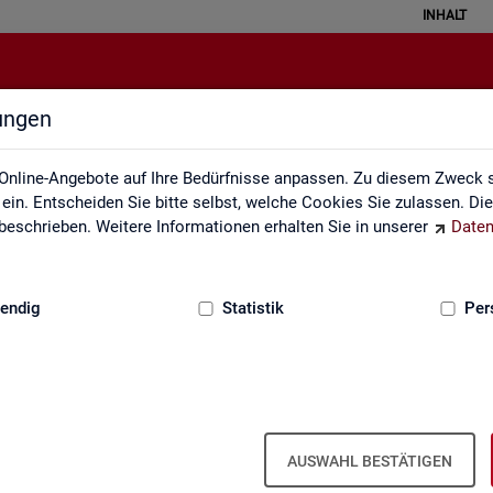
INHALT
lungen
Kontakt
Online-Angebote auf Ihre Bedürfnisse anpassen. Zu diesem Zweck s
in. Entscheiden Sie bitte selbst, welche Cookies Sie zulassen. Di
eschrieben. Weitere Informationen erhalten Sie in unserer
Daten
:
GRUNDLAGEN
endig
Statistik
Per
Kon­takt
AUSWAHL BESTÄTIGEN
Nut­zen Sie die Mög­lich­keit mit uns in Kon­takt zu tre­ten!