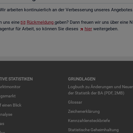
Wir ar­bei­ten kon­ti­nu­ier­lich an der Ver­bes­se­rung un­se­res An­ge­bo­tes
ten uns eine
Rück­mel­dung
geben? Dann freu­en wir uns über eine N
­agen­tur für Ar­beit, so kön­nen Sie die­ses
hier
wei­ter­ge­ben.
TI­VE STA­TIS­TI­KEN
GRUND­LA­GEN
rkt­mo­ni­tor
Log­buch zu Än­de­run­gen und Neue­
der Sta­tis­tik der BA (PDF, 2MB)
ngs­markt
Glos­sar
uf einen Blick
Zei­chen­er­klä­rung
na­ly­se
Kenn­zah­len­steck­brie­fe
­las
Sta­tis­ti­sche Ge­heim­hal­tung
­las