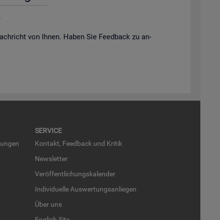
.
ach­richt von Ihnen. Haben Sie Feed­back zu an­
SER­VICE
run­gen
Kon­takt, Feed­back und Kri­tik
News­let­ter
Ver­öf­fent­li­chungs­ka­len­der
In­di­vi­du­el­le Aus­wer­tungs­an­lie­gen
Über uns
English Site