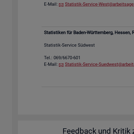
E-Mail:
Sta­tis­tik-Ser­vice-West@​arb​eits​agen
Sta­tis­ti­ken für Baden-Würt­tem­berg, Hes­sen,
R
Sta­tis­tik-Ser­vice Süd­west
Tel.: 069/6670-601
E-Mail:
Sta­tis­tik-Ser­vice-Su­ed­west@​arb​eit
Feed­back und Kri­tik z