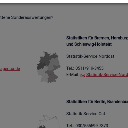
it­te­ne Son­der­aus­wer­tun­gen?
Sta­tis­ti­ken für Bre­men, Ham­bu
und Schles­wig-Hol­stein:
Sta­tis­tik-Ser­vice Nord­ost
Tel.: 0511/919-3455
​agen​tur.​de
E-Mail:
Sta­tis­tik-Ser­vice-Nord
Sta­tis­ti­ken für Ber­lin, Bran­den­bu
Sta­tis­tik-Ser­vice Ost
Tel.: 030/555599-7373