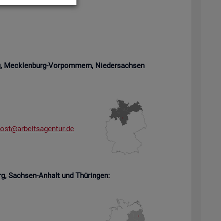
rg, Meck­len­burg-Vor­pom­mern,
Nie­der­sach­sen
­ost@​arb​eits​agen​tur.​de
rg,
Sach­sen-An­halt und Thü­rin­gen: