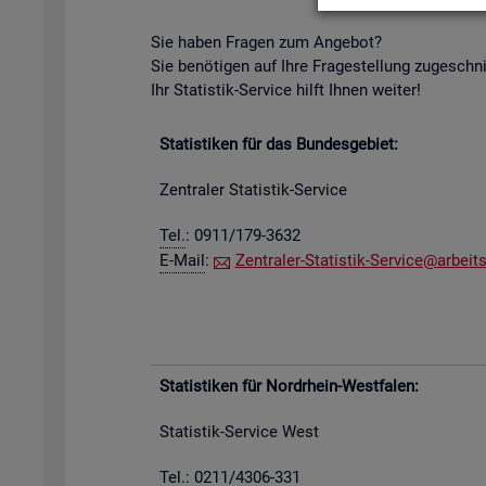
Sie haben Fra­gen zum An­ge­bot?
Sie be­nö­ti­gen auf Ihre Fra­ge­stel­lung zu­ge­schn
Ihr Sta­tis­tik-Ser­vice hilft Ihnen wei­ter!
Sta­tis­ti­ken für das Bun­des­ge­biet:
Zen­tra­ler Sta­tis­tik-Ser­vice
Tel.
: 0911/179-3632
E-Mail
:
Zen­tra­ler-Sta­tis­tik-Ser­vice@​arb​eits
Sta­tis­ti­ken für Nord­rhein-West­fa­len:
Sta­tis­tik-Ser­vice West
Tel.: 0211/4306-331