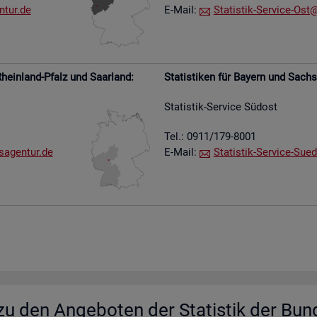
​tur.​de
E-Mail:
Sta­tis­tik-Ser­vice-Ost@​
hein­land-Pfalz und Saar­land:
Sta­tis­ti­ken für Bay­ern und Sach­
Sta­tis­tik-Ser­vice Süd­ost
Tel.: 0911/179-8001
s​agen​tur.​de
E-Mail:
Sta­tis­tik-Ser­vice-Su­e­
u den An­ge­bo­ten der Sta­tis­tik der Bun­