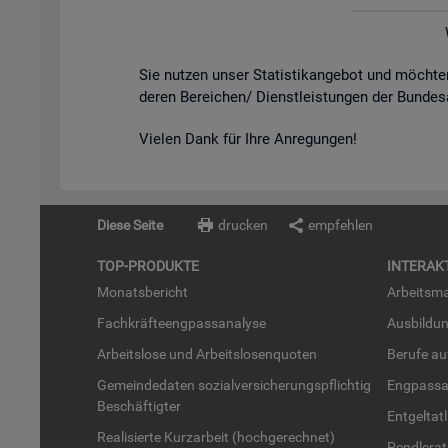
Sie nut­zen unser Sta­tis­tik­an­ge­bot und möch­
de­ren Be­rei­chen/ Dienst­leis­tun­gen der Bun­des
Vie­len Dank für Ihre An­re­gun­gen!
Diese Seite
drucken
empfehlen
TOP-PRO­DUK­TE
IN­TER­AK­
Mo­nats­be­richt
Ar­beits­ma
Fach­kräf­te­eng­pass­ana­ly­se
Aus­bil­du
Ar­beits­lo­se und Ar­beits­lo­sen­quo­ten
Be­ru­fe a
Ge­mein­de­da­ten so­zi­al­ver­si­che­rungs­pflich­tig
Eng­pass­a
Be­schäf­tig­ter
Ent­gel­t­at
Rea­li­sier­te Kurz­ar­beit (hoch­ge­rech­net)
Pend­ler­at