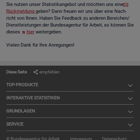
Sie nut­zen unser Sta­tis­tik­an­ge­bot und möch­ten uns eine
Rück­mel­dung
geben? Dann freu­en wir uns über eine Nach­
richt von Ihnen. Haben Sie Feed­back zu an­de­ren Be­rei­chen/
Dienst­leis­tun­gen der Bun­des­agen­tur für Ar­beit, so kön­nen Sie
die­ses
hier
wei­ter­ge­ben.
Vie­len Dank für Ihre An­re­gun­gen!
Diese Seite
empfehlen
TOP-PRO­DUK­TE
IN­TER­AK­TI­VE STA­TIS­TI­KEN
GRUND­LA­GEN
SER­VICE
© Bundesagentur für Arbeit
Impressum
Datenschutz