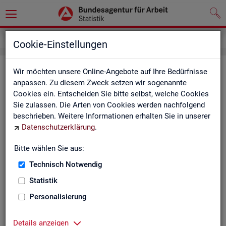
Kontakt
Cookie-Einstellungen
Kon­takt
Wir möchten unsere Online-Angebote auf Ihre Bedürfnisse
anpassen. Zu diesem Zweck setzen wir sogenannte
Cookies ein. Entscheiden Sie bitte selbst, welche Cookies
Nut­zen Sie die Mög­lich­keit mit uns in Kon­takt zu tre­ten!
Sie zulassen. Die Arten von Cookies werden nachfolgend
beschrieben. Weitere Informationen erhalten Sie in unserer
Sie haben Fra­gen zum An­ge­bot?
Datenschutzerklärung
.
Sie be­nö­ti­gen auf Ihre Fra­ge­stel­lung zu­ge­schnit­te­ne Son­der­
aus­wer­tun­gen?
Bitte wählen Sie aus:
Ihr Sta­tis­tik-Ser­vice hilft Ihnen wei­ter!
Technisch Notwendig
Sta­tis­ti­ken für das Bun­des­ge­biet:
Sta­tis­ti­ken f
Statistik
burg-Vor­pom­m
Zen­tra­ler Sta­tis­tik-Ser­vice
Personalisierung
Schles­wig-Hol­
Tel.
: 0911/179-3632
Sta­tis­tik-Ser­v
Details anzeigen