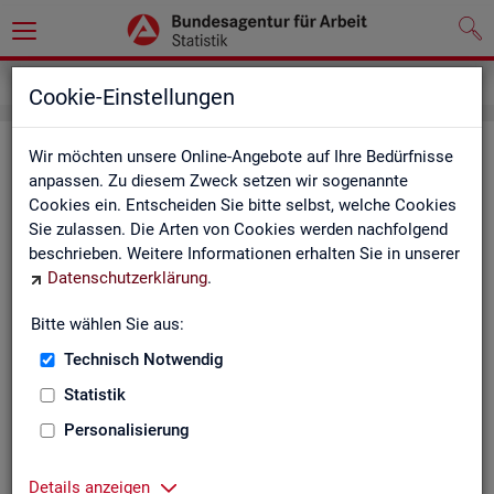
Service
Kontakt, Feedback und Kritik
Cookie-Einstellungen
Kon­takt
Wir möchten unsere Online-Angebote auf Ihre Bedürfnisse
anpassen. Zu diesem Zweck setzen wir sogenannte
Cookies ein. Entscheiden Sie bitte selbst, welche Cookies
Nut­zen Sie die Mög­lich­keit mit uns in Kon­takt zu tre­ten!
Sie zulassen. Die Arten von Cookies werden nachfolgend
beschrieben. Weitere Informationen erhalten Sie in unserer
Sie haben Fra­gen zum An­ge­bot?
Datenschutzerklärung
.
Sie be­nö­ti­gen auf Ihre Fra­ge­stel­lung zu­ge­schnit­te­ne Son­der­
aus­wer­tun­gen?
Bitte wählen Sie aus:
Ihr Sta­tis­tik-Ser­vice hilft Ihnen wei­ter!
Technisch Notwendig
Sta­tis­ti­ken für das Bun­des­ge­biet:
Sta­tis­ti­ken f
Statistik
burg-Vor­pom­m
Zen­tra­ler Sta­tis­tik-Ser­vice
Personalisierung
Schles­wig-Hol­
Tel.
: 0911/179-3632
Sta­tis­tik-Ser­v
Details anzeigen