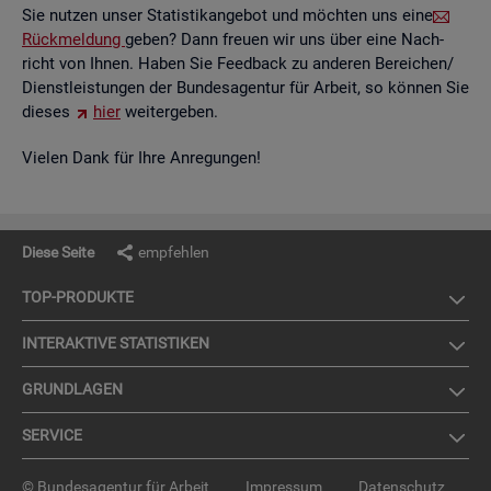
Sie nut­zen unser Sta­tis­tik­an­ge­bot und möch­ten uns eine
Rück­mel­dung
geben? Dann freu­en wir uns über eine Nach­
richt von Ihnen. Haben Sie Feed­back zu an­de­ren Be­rei­chen/
Dienst­leis­tun­gen der Bun­des­agen­tur für Ar­beit, so kön­nen Sie
die­ses
hier
wei­ter­ge­ben.
Vie­len Dank für Ihre An­re­gun­gen!
Diese Seite
empfehlen
TOP-PRO­DUK­TE
IN­TER­AK­TI­VE STA­TIS­TI­KEN
GRUND­LA­GEN
SER­VICE
© Bundesagentur für Arbeit
Impressum
Datenschutz