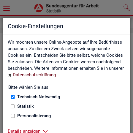
Service
Kontakt, Feedback und Kritik
Cookie-Einstellungen
Kon­takt
Wir möchten unsere Online-Angebote auf Ihre Bedürfnisse
anpassen. Zu diesem Zweck setzen wir sogenannte
Cookies ein. Entscheiden Sie bitte selbst, welche Cookies
Nut­zen Sie die Mög­lich­keit mit uns in Kon­takt zu tre­ten!
Sie zulassen. Die Arten von Cookies werden nachfolgend
beschrieben. Weitere Informationen erhalten Sie in unserer
Sie haben Fra­gen zum An­ge­bot?
Datenschutzerklärung
.
Sie be­nö­ti­gen auf Ihre Fra­ge­stel­lung zu­ge­schnit­te­ne Son­der­
aus­wer­tun­gen?
Bitte wählen Sie aus:
Ihr Sta­tis­tik-Ser­vice hilft Ihnen wei­ter!
Technisch Notwendig
Sta­tis­ti­ken für das Bun­des­ge­biet:
Sta­tis­ti­ken f
Statistik
burg-Vor­pom­m
Zen­tra­ler Sta­tis­tik-Ser­vice
Personalisierung
Schles­wig-Hol­
Tel.
: 0911/179-3632
Sta­tis­tik-Ser­v
Details anzeigen