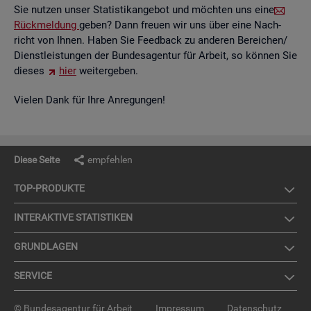
Sie nut­zen unser Sta­tis­tik­an­ge­bot und möch­ten uns eine
Rück­mel­dung
geben? Dann freu­en wir uns über eine Nach­
richt von Ihnen. Haben Sie Feed­back zu an­de­ren Be­rei­chen/
Dienst­leis­tun­gen der Bun­des­agen­tur für Ar­beit, so kön­nen Sie
die­ses
hier
wei­ter­ge­ben.
Vie­len Dank für Ihre An­re­gun­gen!
Diese Seite
empfehlen
TOP-PRO­DUK­TE
IN­TER­AK­TI­VE STA­TIS­TI­KEN
GRUND­LA­GEN
SER­VICE
© Bundesagentur für Arbeit
Impressum
Datenschutz