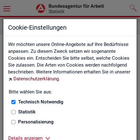
Service
Kontakt, Feedback und Kritik
Cookie-Einstellungen
Kon­takt
Wir möchten unsere Online-Angebote auf Ihre Bedürfnisse
anpassen. Zu diesem Zweck setzen wir sogenannte
Cookies ein. Entscheiden Sie bitte selbst, welche Cookies
Nut­zen Sie die Mög­lich­keit mit uns in Kon­takt zu tre­ten!
Sie zulassen. Die Arten von Cookies werden nachfolgend
beschrieben. Weitere Informationen erhalten Sie in unserer
Sie haben Fra­gen zum An­ge­bot?
Datenschutzerklärung
.
Sie be­nö­ti­gen auf Ihre Fra­ge­stel­lung zu­ge­schnit­te­ne Son­der­
aus­wer­tun­gen?
Bitte wählen Sie aus:
Ihr Sta­tis­tik-Ser­vice hilft Ihnen wei­ter!
Technisch Notwendig
Sta­tis­ti­ken für das Bun­des­ge­biet:
Sta­tis­ti­ken f
Statistik
burg-Vor­pom­m
Zen­tra­ler Sta­tis­tik-Ser­vice
Personalisierung
Schles­wig-Hol­
Tel.
: 0911/179-3632
Sta­tis­tik-Ser­v
Details anzeigen