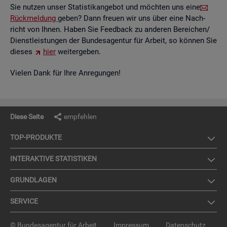
Sie nut­zen unser Sta­tis­tik­an­ge­bot und möch­ten uns eine
Rück­mel­dung
geben? Dann freu­en wir uns über eine Nach­
richt von Ihnen. Haben Sie Feed­back zu an­de­ren Be­rei­chen/
Dienst­leis­tun­gen der Bun­des­agen­tur für Ar­beit, so kön­nen Sie
die­ses
hier
wei­ter­ge­ben.
Vie­len Dank für Ihre An­re­gun­gen!
Diese Seite
empfehlen
TOP-PRO­DUK­TE
IN­TER­AK­TI­VE STA­TIS­TI­KEN
GRUND­LA­GEN
SER­VICE
© Bundesagentur für Arbeit
Impressum
Datenschutz