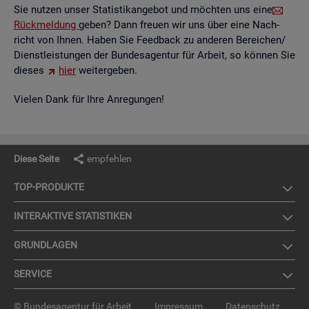
Sie nut­zen unser Sta­tis­tik­an­ge­bot und möch­ten uns eine
Rück­mel­dung
geben? Dann freu­en wir uns über eine Nach­
richt von Ihnen. Haben Sie Feed­back zu an­de­ren Be­rei­chen/
Dienst­leis­tun­gen der Bun­des­agen­tur für Ar­beit, so kön­nen Sie
die­ses
hier
wei­ter­ge­ben.
Vie­len Dank für Ihre An­re­gun­gen!
Diese Seite
empfehlen
TOP-PRO­DUK­TE
IN­TER­AK­TI­VE STA­TIS­TI­KEN
GRUND­LA­GEN
SER­VICE
© Bundesagentur für Arbeit
Impressum
Datenschutz