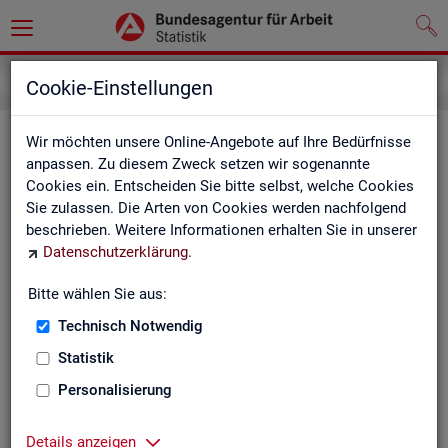
Service
Kontakt, Feedback und Kritik
Cookie-Einstellungen
Kon­takt
Wir möchten unsere Online-Angebote auf Ihre Bedürfnisse
anpassen. Zu diesem Zweck setzen wir sogenannte
Cookies ein. Entscheiden Sie bitte selbst, welche Cookies
Nut­zen Sie die Mög­lich­keit mit uns in Kon­takt zu tre­ten!
Sie zulassen. Die Arten von Cookies werden nachfolgend
beschrieben. Weitere Informationen erhalten Sie in unserer
Sie haben Fra­gen zum An­ge­bot?
Datenschutzerklärung
.
Sie be­nö­ti­gen auf Ihre Fra­ge­stel­lung zu­ge­schnit­te­ne Son­der­
aus­wer­tun­gen?
Bitte wählen Sie aus:
Ihr Sta­tis­tik-Ser­vice hilft Ihnen wei­ter!
Technisch Notwendig
Sta­tis­ti­ken für das Bun­des­ge­biet:
Sta­tis­ti­ken f
Statistik
burg-Vor­pom­m
Zen­tra­ler Sta­tis­tik-Ser­vice
Personalisierung
Schles­wig-Hol­
Tel.
: 0911/179-3632
Sta­tis­tik-Ser­v
Details anzeigen