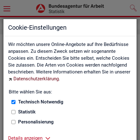
Service
Kontakt, Feedback und Kritik
Cookie-Einstellungen
Kon­takt
Wir möchten unsere Online-Angebote auf Ihre Bedürfnisse
anpassen. Zu diesem Zweck setzen wir sogenannte
Cookies ein. Entscheiden Sie bitte selbst, welche Cookies
Nut­zen Sie die Mög­lich­keit mit uns in Kon­takt zu tre­ten!
Sie zulassen. Die Arten von Cookies werden nachfolgend
beschrieben. Weitere Informationen erhalten Sie in unserer
Sie haben Fra­gen zum An­ge­bot?
Datenschutzerklärung
.
Sie be­nö­ti­gen auf Ihre Fra­ge­stel­lung zu­ge­schnit­te­ne Son­der­
aus­wer­tun­gen?
Bitte wählen Sie aus:
Ihr Sta­tis­tik-Ser­vice hilft Ihnen wei­ter!
Technisch Notwendig
Sta­tis­ti­ken für das Bun­des­ge­biet:
Sta­tis­ti­ken f
Statistik
burg-Vor­pom­m
Zen­tra­ler Sta­tis­tik-Ser­vice
Personalisierung
Schles­wig-Hol­
Tel.
: 0911/179-3632
Sta­tis­tik-Ser­v
Details anzeigen