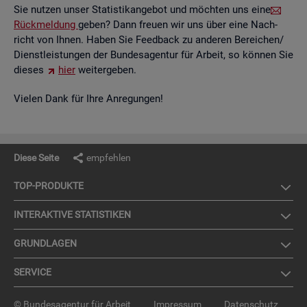
Sie nut­zen unser Sta­tis­tik­an­ge­bot und möch­ten uns eine
Rück­mel­dung
geben? Dann freu­en wir uns über eine Nach­
richt von Ihnen. Haben Sie Feed­back zu an­de­ren Be­rei­chen/
Dienst­leis­tun­gen der Bun­des­agen­tur für Ar­beit, so kön­nen Sie
die­ses
hier
wei­ter­ge­ben.
Vie­len Dank für Ihre An­re­gun­gen!
Diese Seite
empfehlen
TOP-PRO­DUK­TE
IN­TER­AK­TI­VE STA­TIS­TI­KEN
GRUND­LA­GEN
SER­VICE
© Bundesagentur für Arbeit
Impressum
Datenschutz