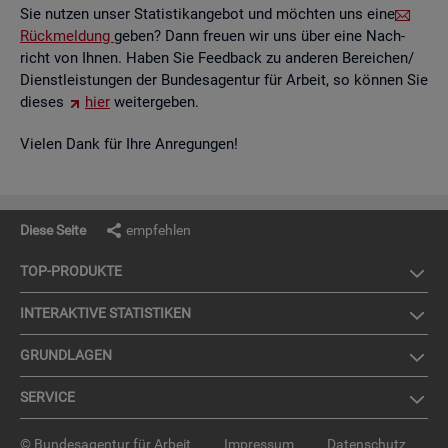
Sie nut­zen unser Sta­tis­tik­an­ge­bot und möch­ten uns eine
Rück­mel­dung
geben? Dann freu­en wir uns über eine Nach­
richt von Ihnen. Haben Sie Feed­back zu an­de­ren Be­rei­chen/
Dienst­leis­tun­gen der Bun­des­agen­tur für Ar­beit, so kön­nen Sie
die­ses
hier
wei­ter­ge­ben.
Vie­len Dank für Ihre An­re­gun­gen!
Diese Seite
empfehlen
TOP-PRO­DUK­TE
IN­TER­AK­TI­VE STA­TIS­TI­KEN
GRUND­LA­GEN
SER­VICE
© Bundesagentur für Arbeit
Impressum
Datenschutz