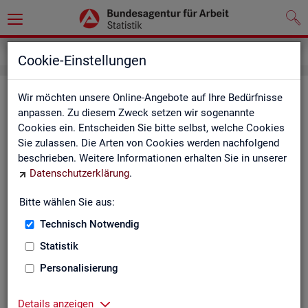
Service
Kontakt, Feedback und Kritik
Cookie-Einstellungen
Kon­takt
Wir möchten unsere Online-Angebote auf Ihre Bedürfnisse
anpassen. Zu diesem Zweck setzen wir sogenannte
Cookies ein. Entscheiden Sie bitte selbst, welche Cookies
Nut­zen Sie die Mög­lich­keit mit uns in Kon­takt zu tre­ten!
Sie zulassen. Die Arten von Cookies werden nachfolgend
beschrieben. Weitere Informationen erhalten Sie in unserer
Sie haben Fra­gen zum An­ge­bot?
Datenschutzerklärung
.
Sie be­nö­ti­gen auf Ihre Fra­ge­stel­lung zu­ge­schnit­te­ne Son­der­
aus­wer­tun­gen?
Bitte wählen Sie aus:
Ihr Sta­tis­tik-Ser­vice hilft Ihnen wei­ter!
Technisch Notwendig
Sta­tis­ti­ken für das Bun­des­ge­biet:
Sta­tis­ti­ken f
Statistik
burg-Vor­pom­m
Zen­tra­ler Sta­tis­tik-Ser­vice
Personalisierung
Schles­wig-Hol­
Tel.
: 0911/179-3632
Sta­tis­tik-Ser­v
Details anzeigen