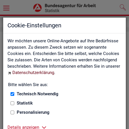
Service
Kontakt, Feedback und Kritik
Cookie-Einstellungen
Kon­takt
Wir möchten unsere Online-Angebote auf Ihre Bedürfnisse
anpassen. Zu diesem Zweck setzen wir sogenannte
Cookies ein. Entscheiden Sie bitte selbst, welche Cookies
Nut­zen Sie die Mög­lich­keit mit uns in Kon­takt zu tre­ten!
Sie zulassen. Die Arten von Cookies werden nachfolgend
beschrieben. Weitere Informationen erhalten Sie in unserer
Sie haben Fra­gen zum An­ge­bot?
Datenschutzerklärung
.
Sie be­nö­ti­gen auf Ihre Fra­ge­stel­lung zu­ge­schnit­te­ne Son­der­
aus­wer­tun­gen?
Bitte wählen Sie aus:
Ihr Sta­tis­tik-Ser­vice hilft Ihnen wei­ter!
Technisch Notwendig
Sta­tis­ti­ken für das Bun­des­ge­biet:
Sta­tis­ti­ken f
Statistik
burg-Vor­pom­m
Zen­tra­ler Sta­tis­tik-Ser­vice
Personalisierung
Schles­wig-Hol­
Tel.
: 0911/179-3632
Sta­tis­tik-Ser­v
Details anzeigen