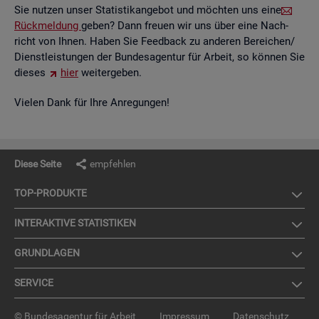
Sie nut­zen unser Sta­tis­tik­an­ge­bot und möch­ten uns eine
Rück­mel­dung
geben? Dann freu­en wir uns über eine Nach­
richt von Ihnen. Haben Sie Feed­back zu an­de­ren Be­rei­chen/
Dienst­leis­tun­gen der Bun­des­agen­tur für Ar­beit, so kön­nen Sie
die­ses
hier
wei­ter­ge­ben.
Vie­len Dank für Ihre An­re­gun­gen!
Diese Seite
empfehlen
TOP-PRO­DUK­TE
IN­TER­AK­TI­VE STA­TIS­TI­KEN
GRUND­LA­GEN
SER­VICE
© Bundesagentur für Arbeit
Impressum
Datenschutz