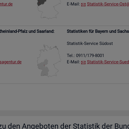
​tur.​de
E-Mail:
Sta­tis­tik-Ser­vice-Ost@​
hein­land-Pfalz und Saar­land:
Sta­tis­ti­ken für Bay­ern und Sach­
Sta­tis­tik-Ser­vice Süd­ost
Tel.: 0911/179-8001
s​agen​tur.​de
E-Mail:
Sta­tis­tik-Ser­vice-Su­e­
u den An­ge­bo­ten der Sta­tis­tik der Bun­