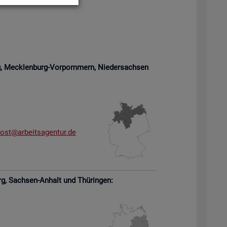
rg, Meck­len­burg-Vor­pom­mern,
Nie­der­sach­sen
­ost@​arb​eits​agen​tur.​de
rg,
Sach­sen-An­halt und Thü­rin­gen: