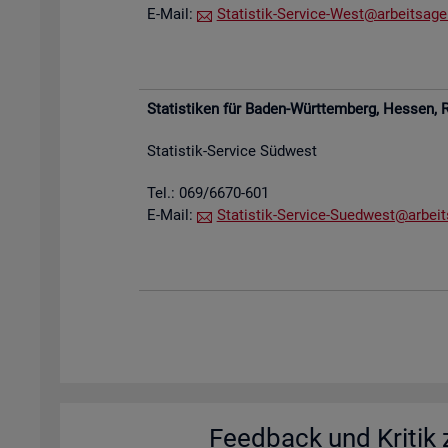
E-Mail:
Sta­tis­tik-Ser­vice-West@​arb​eits​agen
Sta­tis­ti­ken für Baden-Würt­tem­berg, Hes­sen,
R
Sta­tis­tik-Ser­vice Süd­west
Tel.: 069/6670-601
E-Mail:
Sta­tis­tik-Ser­vice-Su­ed­west@​arb​eit
Feed­back und Kri­tik z