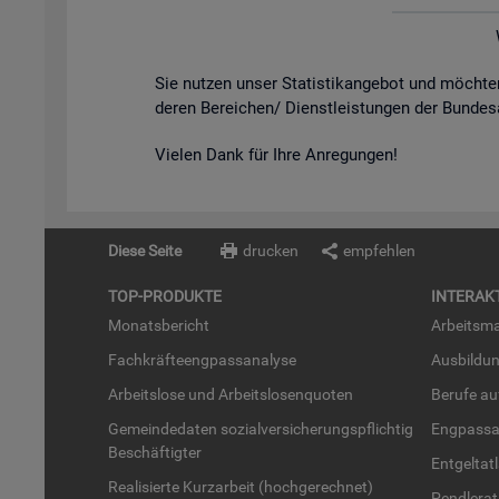
Sie nut­zen unser Sta­tis­tik­an­ge­bot und möch­
de­ren Be­rei­chen/ Dienst­leis­tun­gen der Bun­des
Vie­len Dank für Ihre An­re­gun­gen!
Diese Seite
drucken
empfehlen
TOP-PRO­DUK­TE
IN­TER­AK­
Mo­nats­be­richt
Ar­beits­ma
Fach­kräf­te­eng­pass­ana­ly­se
Aus­bil­du
Ar­beits­lo­se und Ar­beits­lo­sen­quo­ten
Be­ru­fe a
Ge­mein­de­da­ten so­zi­al­ver­si­che­rungs­pflich­tig
Eng­pass­a
Be­schäf­tig­ter
Ent­gel­t­at
Rea­li­sier­te Kurz­ar­beit (hoch­ge­rech­net)
Pend­ler­at