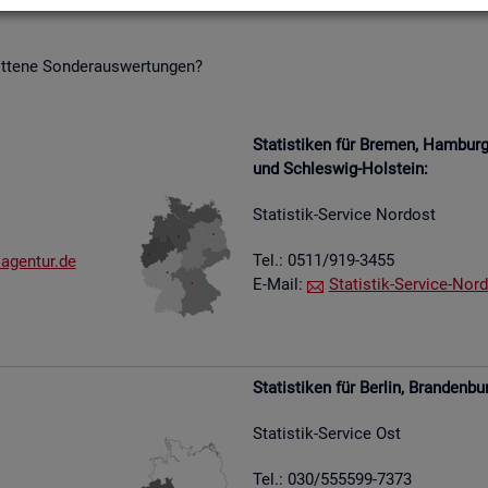
it­te­ne Son­der­aus­wer­tun­gen?
Sta­tis­ti­ken für Bre­men, Ham­bu
und Schles­wig-Hol­stein:
Sta­tis­tik-Ser­vice Nord­ost
Tel.: 0511/919-3455
​agen​tur.​de
E-Mail:
Sta­tis­tik-Ser­vice-Nord
Sta­tis­ti­ken für Ber­lin, Bran­den­bu
Sta­tis­tik-Ser­vice Ost
Tel.: 030/555599-7373