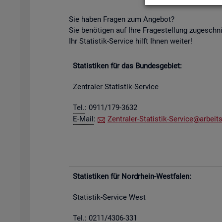
Sie haben Fra­gen zum An­ge­bot?
Sie be­nö­ti­gen auf Ihre Fra­ge­stel­lung zu­ge­schn
Ihr Sta­tis­tik-Ser­vice hilft Ihnen wei­ter!
Sta­tis­ti­ken für das Bun­des­ge­biet:
Zen­tra­ler Sta­tis­tik-Ser­vice
Tel.
: 0911/179-3632
E-Mail
:
Zen­tra­ler-Sta­tis­tik-Ser­vice@​arb​eits
Sta­tis­ti­ken für Nord­rhein-West­fa­len:
Sta­tis­tik-Ser­vice West
Tel.: 0211/4306-331