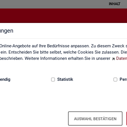
INHALT
lungen
Kontakt, Feedback und Kritik
Online-Angebote auf Ihre Bedürfnisse anpassen. Zu diesem Zweck s
in. Entscheiden Sie bitte selbst, welche Cookies Sie zulassen. Di
eschrieben. Weitere Informationen erhalten Sie in unserer
Daten
:
GRUNDLAGEN
endig
Statistik
Per
Kon­takt
AUSWAHL BESTÄTIGEN
Nut­zen Sie die Mög­lich­keit mit uns in Kon­takt zu tre­ten!