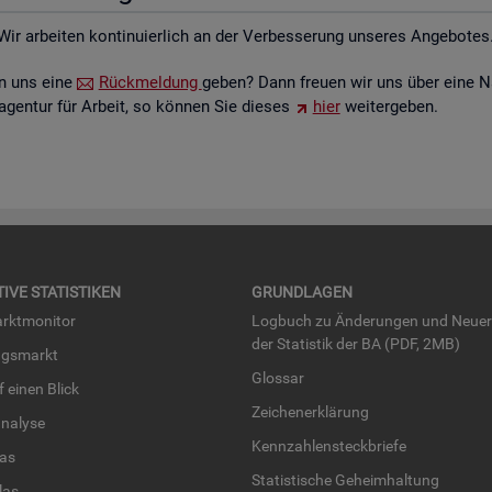
Wir ar­bei­ten kon­ti­nu­ier­lich an der Ver­bes­se­rung un­se­res An­ge­bo­tes
ten uns eine
Rück­mel­dung
geben? Dann freu­en wir uns über eine N
­agen­tur für Ar­beit, so kön­nen Sie die­ses
hier
wei­ter­ge­ben.
TI­VE STA­TIS­TI­KEN
GRUND­LA­GEN
rkt­mo­ni­tor
Log­buch zu Än­de­run­gen und Neue­
der Sta­tis­tik der BA (PDF, 2MB)
ngs­markt
Glos­sar
uf einen Blick
Zei­chen­er­klä­rung
na­ly­se
Kenn­zah­len­steck­brie­fe
­las
Sta­tis­ti­sche Ge­heim­hal­tung
­las