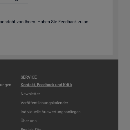
.
ach­richt von Ihnen. Haben Sie Feed­back zu an­
SER­VICE
run­gen
Kon­takt, Feed­back und Kri­tik
News­let­ter
Ver­öf­fent­li­chungs­ka­len­der
In­di­vi­du­el­le Aus­wer­tungs­an­lie­gen
Über uns
English Site