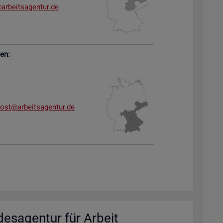
arb​eits​agen​tur.​de
sen:
dost@​arb​eits​agen​tur.​de
des­agen­tur für Ar­beit