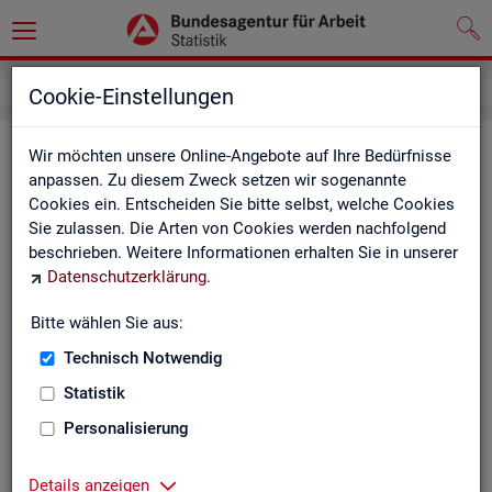
Service
Kontakt, Feedback und Kritik
Cookie-Einstellungen
Kon­takt
Wir möchten unsere Online-Angebote auf Ihre Bedürfnisse
anpassen. Zu diesem Zweck setzen wir sogenannte
Cookies ein. Entscheiden Sie bitte selbst, welche Cookies
Nut­zen Sie die Mög­lich­keit mit uns in Kon­takt zu tre­ten!
Sie zulassen. Die Arten von Cookies werden nachfolgend
beschrieben. Weitere Informationen erhalten Sie in unserer
Sie haben Fra­gen zum An­ge­bot?
Datenschutzerklärung
.
Sie be­nö­ti­gen auf Ihre Fra­ge­stel­lung zu­ge­schnit­te­ne Son­der­
aus­wer­tun­gen?
Bitte wählen Sie aus:
Ihr Sta­tis­tik-Ser­vice hilft Ihnen wei­ter!
Technisch Notwendig
Sta­tis­ti­ken für das Bun­des­ge­biet:
Sta­tis­ti­ken f
Statistik
burg-Vor­pom­m
Zen­tra­ler Sta­tis­tik-Ser­vice
Personalisierung
Schles­wig-Hol­
Tel.
: 0911/179-3632
Sta­tis­tik-Ser­v
Details anzeigen