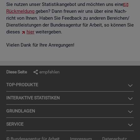
Sie nut­zen unser Sta­tis­tik­an­ge­bot und möch­ten uns eine
Rück­mel­dung
geben? Dann freu­en wir uns über eine Nach­
richt von Ihnen. Haben Sie Feed­back zu an­de­ren Be­rei­chen/
Dienst­leis­tun­gen der Bun­des­agen­tur für Ar­beit, so kön­nen Sie
die­ses
hier
wei­ter­ge­ben.
Vie­len Dank für Ihre An­re­gun­gen!
Diese Seite
empfehlen
TOP-PRO­DUK­TE
IN­TER­AK­TI­VE STA­TIS­TI­KEN
GRUND­LA­GEN
SER­VICE
© Bundesagentur für Arbeit
Impressum
Datenschutz