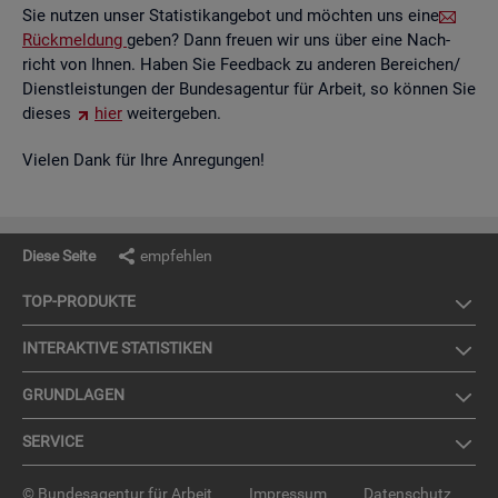
Sie nut­zen unser Sta­tis­tik­an­ge­bot und möch­ten uns eine
Rück­mel­dung
geben? Dann freu­en wir uns über eine Nach­
richt von Ihnen. Haben Sie Feed­back zu an­de­ren Be­rei­chen/
Dienst­leis­tun­gen der Bun­des­agen­tur für Ar­beit, so kön­nen Sie
die­ses
hier
wei­ter­ge­ben.
Vie­len Dank für Ihre An­re­gun­gen!
Diese Seite
empfehlen
TOP-PRO­DUK­TE
IN­TER­AK­TI­VE STA­TIS­TI­KEN
GRUND­LA­GEN
SER­VICE
© Bundesagentur für Arbeit
Impressum
Datenschutz