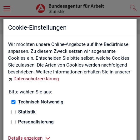
Service
Kontakt, Feedback und Kritik
Cookie-Einstellungen
Kon­takt
Wir möchten unsere Online-Angebote auf Ihre Bedürfnisse
anpassen. Zu diesem Zweck setzen wir sogenannte
Cookies ein. Entscheiden Sie bitte selbst, welche Cookies
Nut­zen Sie die Mög­lich­keit mit uns in Kon­takt zu tre­ten!
Sie zulassen. Die Arten von Cookies werden nachfolgend
beschrieben. Weitere Informationen erhalten Sie in unserer
Sie haben Fra­gen zum An­ge­bot?
Datenschutzerklärung
.
Sie be­nö­ti­gen auf Ihre Fra­ge­stel­lung zu­ge­schnit­te­ne Son­der­
aus­wer­tun­gen?
Bitte wählen Sie aus:
Ihr Sta­tis­tik-Ser­vice hilft Ihnen wei­ter!
Technisch Notwendig
Sta­tis­ti­ken für das Bun­des­ge­biet:
Sta­tis­ti­ken f
Statistik
burg-Vor­pom­m
Zen­tra­ler Sta­tis­tik-Ser­vice
Personalisierung
Schles­wig-Hol­
Tel.
: 0911/179-3632
Sta­tis­tik-Ser­v
Details anzeigen