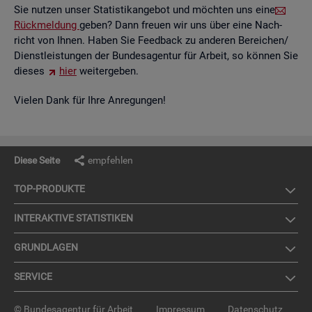
Sie nut­zen unser Sta­tis­tik­an­ge­bot und möch­ten uns eine
Rück­mel­dung
geben? Dann freu­en wir uns über eine Nach­
richt von Ihnen. Haben Sie Feed­back zu an­de­ren Be­rei­chen/
Dienst­leis­tun­gen der Bun­des­agen­tur für Ar­beit, so kön­nen Sie
die­ses
hier
wei­ter­ge­ben.
Vie­len Dank für Ihre An­re­gun­gen!
Diese Seite
empfehlen
TOP-PRO­DUK­TE
IN­TER­AK­TI­VE STA­TIS­TI­KEN
GRUND­LA­GEN
SER­VICE
© Bundesagentur für Arbeit
Impressum
Datenschutz