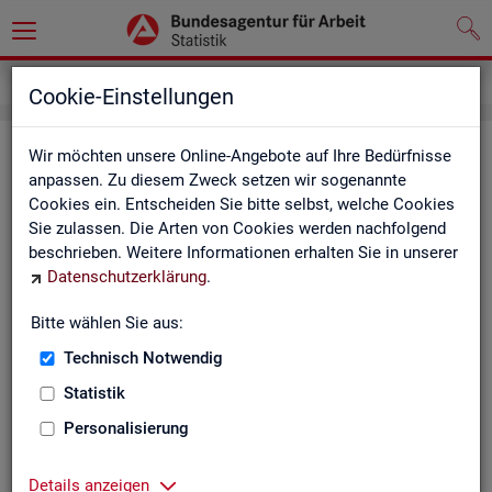
Service
Kontakt, Feedback und Kritik
Cookie-Einstellungen
Kon­takt
Wir möchten unsere Online-Angebote auf Ihre Bedürfnisse
anpassen. Zu diesem Zweck setzen wir sogenannte
Cookies ein. Entscheiden Sie bitte selbst, welche Cookies
Nut­zen Sie die Mög­lich­keit mit uns in Kon­takt zu tre­ten!
Sie zulassen. Die Arten von Cookies werden nachfolgend
beschrieben. Weitere Informationen erhalten Sie in unserer
Sie haben Fra­gen zum An­ge­bot?
Datenschutzerklärung
.
Sie be­nö­ti­gen auf Ihre Fra­ge­stel­lung zu­ge­schnit­te­ne Son­der­
aus­wer­tun­gen?
Bitte wählen Sie aus:
Ihr Sta­tis­tik-Ser­vice hilft Ihnen wei­ter!
Technisch Notwendig
Sta­tis­ti­ken für das Bun­des­ge­biet:
Sta­tis­ti­ken f
Statistik
burg-Vor­pom­m
Zen­tra­ler Sta­tis­tik-Ser­vice
Personalisierung
Schles­wig-Hol­
Tel.
: 0911/179-3632
Sta­tis­tik-Ser­v
Details anzeigen