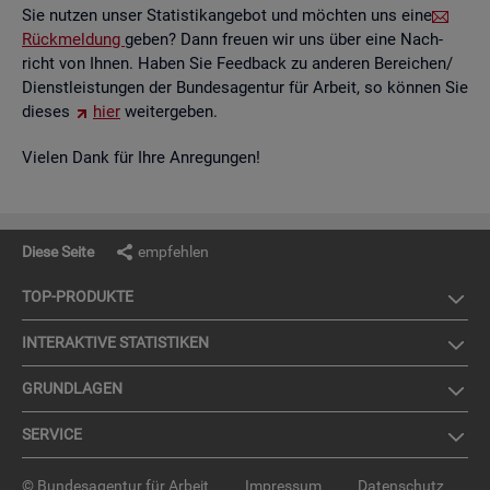
Sie nut­zen unser Sta­tis­tik­an­ge­bot und möch­ten uns eine
Rück­mel­dung
geben? Dann freu­en wir uns über eine Nach­
richt von Ihnen. Haben Sie Feed­back zu an­de­ren Be­rei­chen/
Dienst­leis­tun­gen der Bun­des­agen­tur für Ar­beit, so kön­nen Sie
die­ses
hier
wei­ter­ge­ben.
Vie­len Dank für Ihre An­re­gun­gen!
Diese Seite
empfehlen
TOP-PRO­DUK­TE
IN­TER­AK­TI­VE STA­TIS­TI­KEN
GRUND­LA­GEN
SER­VICE
© Bundesagentur für Arbeit
Impressum
Datenschutz