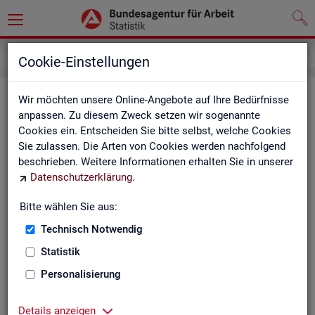
Service
Kontakt, Feedback und Kritik
Cookie-Einstellungen
Kon­takt
Wir möchten unsere Online-Angebote auf Ihre Bedürfnisse
anpassen. Zu diesem Zweck setzen wir sogenannte
Cookies ein. Entscheiden Sie bitte selbst, welche Cookies
Nut­zen Sie die Mög­lich­keit mit uns in Kon­takt zu tre­ten!
Sie zulassen. Die Arten von Cookies werden nachfolgend
beschrieben. Weitere Informationen erhalten Sie in unserer
Sie haben Fra­gen zum An­ge­bot?
Datenschutzerklärung
.
Sie be­nö­ti­gen auf Ihre Fra­ge­stel­lung zu­ge­schnit­te­ne Son­der­
aus­wer­tun­gen?
Bitte wählen Sie aus:
Ihr Sta­tis­tik-Ser­vice hilft Ihnen wei­ter!
Technisch Notwendig
Sta­tis­ti­ken für das Bun­des­ge­biet:
Sta­tis­ti­ken f
Statistik
burg-Vor­pom­m
Zen­tra­ler Sta­tis­tik-Ser­vice
Personalisierung
Schles­wig-Hol­
Tel.
: 0911/179-3632
Sta­tis­tik-Ser­v
Details anzeigen