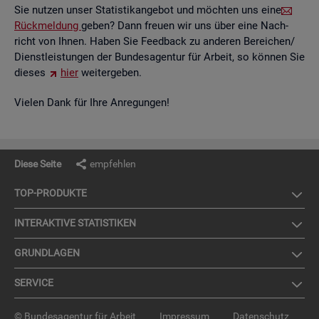
Sie nut­zen unser Sta­tis­tik­an­ge­bot und möch­ten uns eine
Rück­mel­dung
geben? Dann freu­en wir uns über eine Nach­
richt von Ihnen. Haben Sie Feed­back zu an­de­ren Be­rei­chen/
Dienst­leis­tun­gen der Bun­des­agen­tur für Ar­beit, so kön­nen Sie
die­ses
hier
wei­ter­ge­ben.
Vie­len Dank für Ihre An­re­gun­gen!
Diese Seite
empfehlen
TOP-PRO­DUK­TE
IN­TER­AK­TI­VE STA­TIS­TI­KEN
GRUND­LA­GEN
SER­VICE
© Bundesagentur für Arbeit
Impressum
Datenschutz