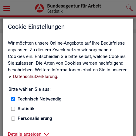
Service
Kontakt, Feedback und Kritik
Cookie-Einstellungen
Kon­takt
Wir möchten unsere Online-Angebote auf Ihre Bedürfnisse
anpassen. Zu diesem Zweck setzen wir sogenannte
Cookies ein. Entscheiden Sie bitte selbst, welche Cookies
Nut­zen Sie die Mög­lich­keit mit uns in Kon­takt zu tre­ten!
Sie zulassen. Die Arten von Cookies werden nachfolgend
beschrieben. Weitere Informationen erhalten Sie in unserer
Sie haben Fra­gen zum An­ge­bot?
Datenschutzerklärung
.
Sie be­nö­ti­gen auf Ihre Fra­ge­stel­lung zu­ge­schnit­te­ne Son­der­
aus­wer­tun­gen?
Bitte wählen Sie aus:
Ihr Sta­tis­tik-Ser­vice hilft Ihnen wei­ter!
Technisch Notwendig
Sta­tis­ti­ken für das Bun­des­ge­biet:
Sta­tis­ti­ken f
Statistik
burg-Vor­pom­m
Zen­tra­ler Sta­tis­tik-Ser­vice
Personalisierung
Schles­wig-Hol­
Tel.
: 0911/179-3632
Sta­tis­tik-Ser­v
Details anzeigen