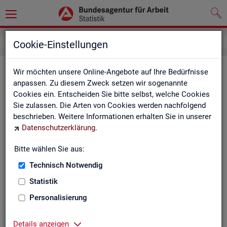
Service
Kontakt, Feedback und Kritik
Cookie-Einstellungen
Kon­takt
Wir möchten unsere Online-Angebote auf Ihre Bedürfnisse
anpassen. Zu diesem Zweck setzen wir sogenannte
Cookies ein. Entscheiden Sie bitte selbst, welche Cookies
Nut­zen Sie die Mög­lich­keit mit uns in Kon­takt zu tre­ten!
Sie zulassen. Die Arten von Cookies werden nachfolgend
beschrieben. Weitere Informationen erhalten Sie in unserer
Sie haben Fra­gen zum An­ge­bot?
Datenschutzerklärung
.
Sie be­nö­ti­gen auf Ihre Fra­ge­stel­lung zu­ge­schnit­te­ne Son­der­
aus­wer­tun­gen?
Bitte wählen Sie aus:
Ihr Sta­tis­tik-Ser­vice hilft Ihnen wei­ter!
Technisch Notwendig
Sta­tis­ti­ken für das Bun­des­ge­biet:
Sta­tis­ti­ken f
Statistik
burg-Vor­pom­m
Zen­tra­ler Sta­tis­tik-Ser­vice
Personalisierung
Schles­wig-Hol­
Tel.
: 0911/179-3632
Sta­tis­tik-Ser­v
Details anzeigen