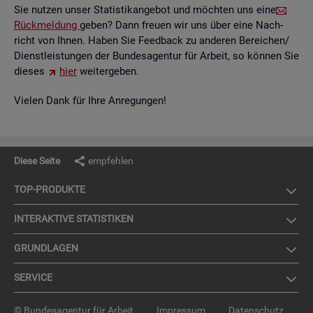
Sie nut­zen unser Sta­tis­tik­an­ge­bot und möch­ten uns eine
Rück­mel­dung
geben? Dann freu­en wir uns über eine Nach­
richt von Ihnen. Haben Sie Feed­back zu an­de­ren Be­rei­chen/
Dienst­leis­tun­gen der Bun­des­agen­tur für Ar­beit, so kön­nen Sie
die­ses
hier
wei­ter­ge­ben.
Vie­len Dank für Ihre An­re­gun­gen!
Diese Seite
empfehlen
TOP-PRO­DUK­TE
IN­TER­AK­TI­VE STA­TIS­TI­KEN
GRUND­LA­GEN
SER­VICE
© Bundesagentur für Arbeit
Impressum
Datenschutz