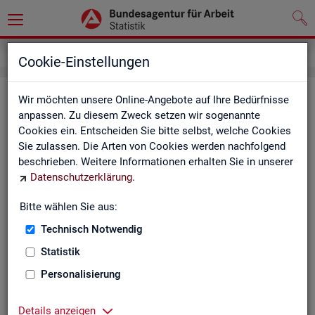
Service
Kontakt, Feedback und Kritik
Cookie-Einstellungen
Kon­takt
Wir möchten unsere Online-Angebote auf Ihre Bedürfnisse
anpassen. Zu diesem Zweck setzen wir sogenannte
Cookies ein. Entscheiden Sie bitte selbst, welche Cookies
Nut­zen Sie die Mög­lich­keit mit uns in Kon­takt zu tre­ten!
Sie zulassen. Die Arten von Cookies werden nachfolgend
beschrieben. Weitere Informationen erhalten Sie in unserer
Sie haben Fra­gen zum An­ge­bot?
Datenschutzerklärung
.
Sie be­nö­ti­gen auf Ihre Fra­ge­stel­lung zu­ge­schnit­te­ne Son­der­
aus­wer­tun­gen?
Bitte wählen Sie aus:
Ihr Sta­tis­tik-Ser­vice hilft Ihnen wei­ter!
Technisch Notwendig
Sta­tis­ti­ken für das Bun­des­ge­biet:
Sta­tis­ti­ken f
Statistik
burg-Vor­pom­m
Zen­tra­ler Sta­tis­tik-Ser­vice
Personalisierung
Schles­wig-Hol­
Tel.
: 0911/179-3632
Sta­tis­tik-Ser­v
Details anzeigen