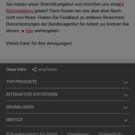
Sie nut­zen unser Sta­tis­tik­an­ge­bot und möch­ten uns eine
Rück­mel­dung
geben? Dann freu­en wir uns über eine Nach­
richt von Ihnen. Haben Sie Feed­back zu an­de­ren Be­rei­chen/
Dienst­leis­tun­gen der Bun­des­agen­tur für Ar­beit, so kön­nen Sie
die­ses
hier
wei­ter­ge­ben.
Vie­len Dank für Ihre An­re­gun­gen!
Diese Seite
empfehlen
TOP-PRO­DUK­TE
IN­TER­AK­TI­VE STA­TIS­TI­KEN
GRUND­LA­GEN
SER­VICE
© Bundesagentur für Arbeit
Impressum
Datenschutz